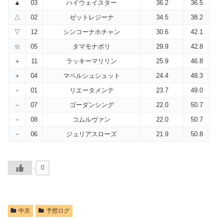
▲
03
ハイウェイスター
36.2
36.5
△
02
ゼットレジーナ
34.5
38.2
▽
12
シンコーナホチャン
30.6
42.1
☆
05
タマモナポリ
29.9
42.8
＋
11
ラッキーマリリン
25.9
46.8
＋
04
マベルシュシュット
24.4
48.3
－
01
リエータメンテ
23.7
49.0
－
07
ゴーダンシング
22.0
50.7
－
08
コムルヴァン
22.0
50.7
－
06
ジュリアスローズ
21.9
50.8
0
中京
予想ログ