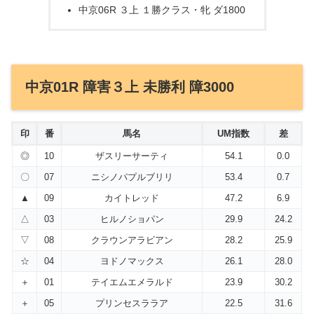
中京06R ３上 １勝クラス・牝 ダ1800
中京01R 障害３上 未勝利 障3000
印
番
馬名
UM指数
差
◎
10
ザスリーサーティ
54.1
0.0
〇
07
ニシノパプルブリリ
53.4
0.7
▲
09
カイトレッド
47.2
6.9
△
03
ヒルノショパン
29.9
24.2
▽
08
クラウンアラビアン
28.2
25.9
☆
04
ヨドノマックス
26.1
28.0
＋
01
テイエムエメラルド
23.9
30.2
＋
05
プリンセスララア
22.5
31.6