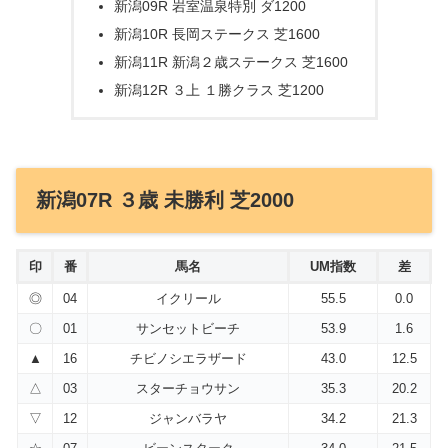
新潟09R 岩室温泉特別 ダ1200
新潟10R 長岡ステークス 芝1600
新潟11R 新潟２歳ステークス 芝1600
新潟12R ３上 １勝クラス 芝1200
新潟07R ３歳 未勝利 芝2000
印
番
馬名
UM指数
差
◎
04
イクリール
55.5
0.0
〇
01
サンセットビーチ
53.9
1.6
▲
16
チビノシエラザード
43.0
12.5
△
03
スターチョウサン
35.3
20.2
▽
12
ジャンバラヤ
34.2
21.3