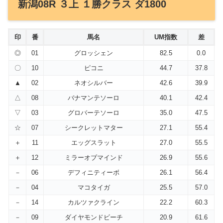
新潟08R ３上 １勝クラス ダ1800
印
番
馬名
UM指数
差
◎
01
グロッシェン
82.5
0.0
〇
10
ピコニ
44.7
37.8
▲
02
ネオシルバー
42.6
39.9
△
08
バナマンテソーロ
40.1
42.4
▽
03
グロバーテソーロ
35.0
47.5
☆
07
シークレットマター
27.1
55.4
＋
11
エッグスラット
27.0
55.5
＋
12
ミラーオブマインド
26.9
55.6
－
06
デフィニティーボ
26.1
56.4
－
04
マコタイガ
25.5
57.0
－
14
カルツァクライン
22.2
60.3
－
09
ダイヤモンドビーチ
20.9
61.6