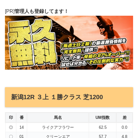
[PR]
管理人も登録してます！
新潟12R ３上 １勝クラス 芝1200
印
番
馬名
UM指数
差
◎
14
ライクアフラワー
62.5
0.0
〇
01
クリーンエア
57.7
4.8