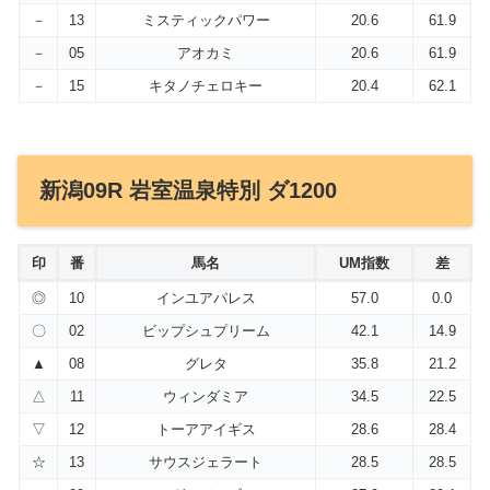
－
13
ミスティックパワー
20.6
61.9
－
05
アオカミ
20.6
61.9
－
15
キタノチェロキー
20.4
62.1
新潟09R 岩室温泉特別 ダ1200
印
番
馬名
UM指数
差
◎
10
インユアパレス
57.0
0.0
〇
02
ビップシュプリーム
42.1
14.9
▲
08
グレタ
35.8
21.2
△
11
ウィンダミア
34.5
22.5
▽
12
トーアアイギス
28.6
28.4
☆
13
サウスジェラート
28.5
28.5