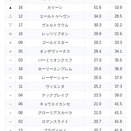
▲
16
カリーシ
51.6
10.9
△
12
エールトゥヘヴン
34.0
28.5
▽
17
ヴェルトラウム
30.3
32.2
☆
10
レッツリブオン
29.9
32.6
＋
09
ゴールドスター
29.2
33.3
＋
05
オンザヴィーナス
28.4
34.1
－
03
バーミリオンクリフ
27.0
35.5
－
18
ホーリーエンブレム
25.6
36.9
－
15
レーザーショー
25.5
37.0
－
11
ヴィエンヌ
25.2
37.3
－
04
ナックブレイブ
23.5
39.0
－
06
キョウエイカンセ
21.0
41.5
－
08
グローリアスカペラ
21.0
41.5
－
02
ロマンスライト
20.7
41.8
－
13
ブラヴィーノ
20.7
41.8