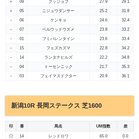
＋
09
グッジョブ
27.9
29.1
＋
05
ニジュウダンサー
25.2
31.8
－
06
ケンキョ
24.6
32.4
－
07
ベルウッドウズメ
23.8
33.2
－
01
フミバレンタイン
23.6
33.4
－
15
フェズカズマ
22.8
34.2
－
14
ランタナヒルズ
22.2
34.8
－
04
トーセンニック
21.7
35.3
－
03
フェイマスドクター
20.9
36.1
新潟10R 長岡ステークス 芝1600
印
番
馬名
UM指数
差
◎
14
レッドロワ
65.0
0.0