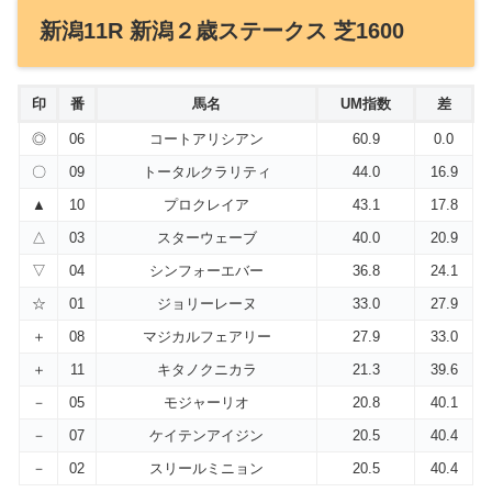
新潟11R 新潟２歳ステークス 芝1600
印
番
馬名
UM指数
差
◎
06
コートアリシアン
60.9
0.0
〇
09
トータルクラリティ
44.0
16.9
▲
10
プロクレイア
43.1
17.8
△
03
スターウェーブ
40.0
20.9
▽
04
シンフォーエバー
36.8
24.1
☆
01
ジョリーレーヌ
33.0
27.9
＋
08
マジカルフェアリー
27.9
33.0
＋
11
キタノクニカラ
21.3
39.6
－
05
モジャーリオ
20.8
40.1
－
07
ケイテンアイジン
20.5
40.4
－
02
スリールミニョン
20.5
40.4