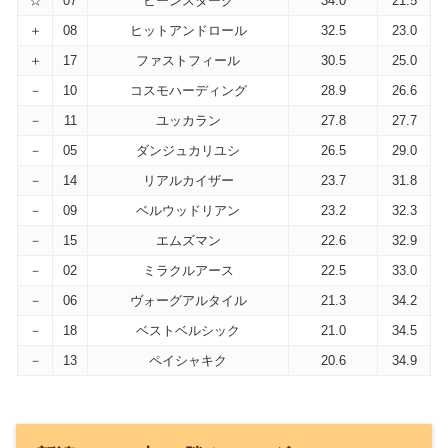
☆
07
ビーンスターク
34.0
21.5
＋
08
ヒットアンドロール
32.5
23.0
＋
17
ファストフィール
30.5
25.0
－
10
コスモハーディング
28.9
26.6
－
11
ユッカラン
27.8
27.7
－
05
ダンジュカリユシ
26.5
29.0
－
14
リアルカイザー
23.7
31.8
－
09
ベルウッドリアン
23.2
32.3
－
15
エムズマン
22.6
32.9
－
02
ミラクルアース
22.5
33.0
－
06
ヴォーグアルタイル
21.3
34.2
－
18
ベストベルシック
21.0
34.5
－
13
ペイシャキク
20.6
34.9