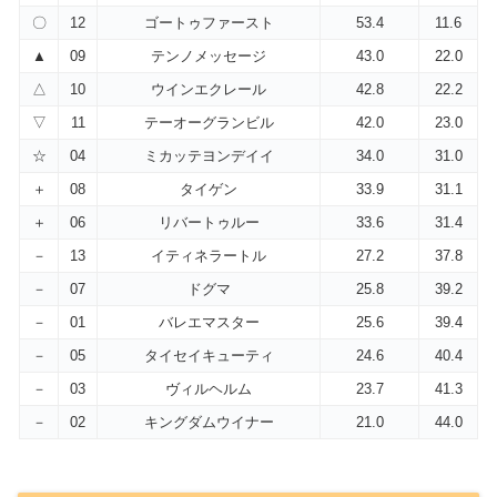
〇
12
ゴートゥファースト
53.4
11.6
▲
09
テンノメッセージ
43.0
22.0
△
10
ウインエクレール
42.8
22.2
▽
11
テーオーグランビル
42.0
23.0
☆
04
ミカッテヨンデイイ
34.0
31.0
＋
08
タイゲン
33.9
31.1
＋
06
リバートゥルー
33.6
31.4
－
13
イティネラートル
27.2
37.8
－
07
ドグマ
25.8
39.2
－
01
バレエマスター
25.6
39.4
－
05
タイセイキューティ
24.6
40.4
－
03
ヴィルヘルム
23.7
41.3
－
02
キングダムウイナー
21.0
44.0