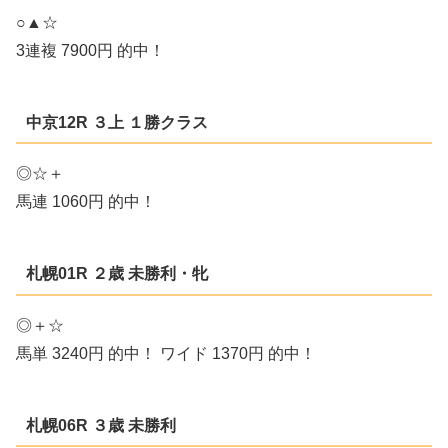
○▲☆
3連複 7900円 的中！
中京12R ３上 １勝クラス
◎☆＋
馬連 1060円 的中！
札幌01R ２歳 未勝利・牝
◎＋☆
馬単 3240円 的中！ ワイド 1370円 的中！
札幌06R ３歳 未勝利