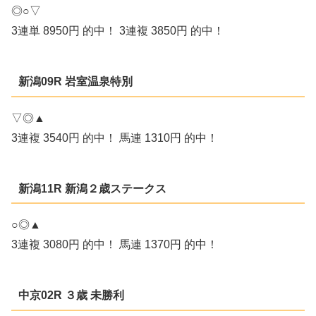
◎○▽
3連単 8950円 的中！ 3連複 3850円 的中！
新潟09R 岩室温泉特別
▽◎▲
3連複 3540円 的中！ 馬連 1310円 的中！
新潟11R 新潟２歳ステークス
○◎▲
3連複 3080円 的中！ 馬連 1370円 的中！
中京02R ３歳 未勝利