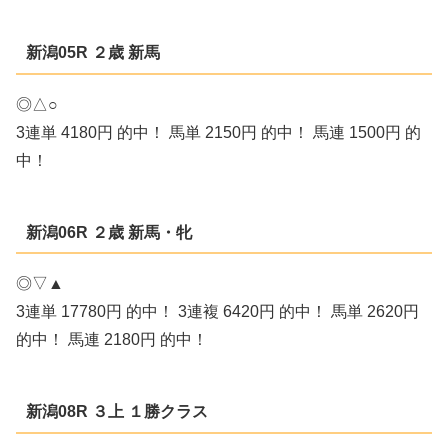
新潟05R ２歳 新馬
◎△○
3連単 4180円 的中！ 馬単 2150円 的中！ 馬連 1500円 的
中！
新潟06R ２歳 新馬・牝
◎▽▲
3連単 17780円 的中！ 3連複 6420円 的中！ 馬単 2620円
的中！ 馬連 2180円 的中！
新潟08R ３上 １勝クラス