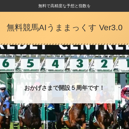
無料で高精度な予想と指数を
無料競馬AIうままっくす Ver3.0
おかげさまで開設５周年です！