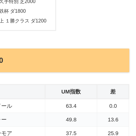
久手特別 芝2000
鉄杯 ダ1800
上 １勝クラス ダ1200
0
UM指数
差
ドール
63.4
0.0
ャー
49.8
13.6
ーモア
37.5
25.9