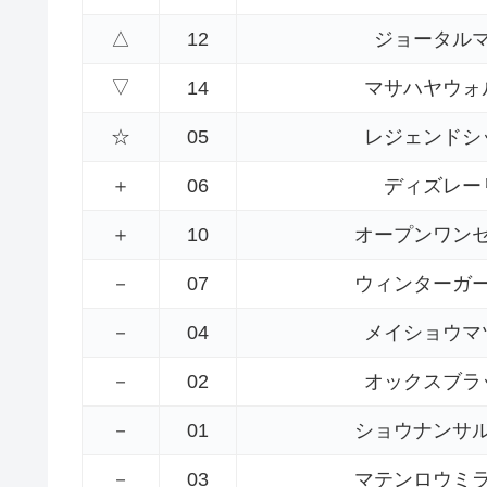
△
12
ジョータル
▽
14
マサハヤウォ
☆
05
レジェンドシ
＋
06
ディズレー
＋
10
オープンワン
－
07
ウィンターガ
－
04
メイショウマ
－
02
オックスブラ
－
01
ショウナンサ
－
03
マテンロウミ