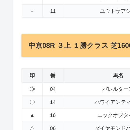
－
11
ユウトザア
中京08R ３上 １勝クラス 芝160
印
番
馬名
◎
04
バレルター
〇
14
ハワイアンテ
▲
16
ニックオブタ
△
06
ダイヤモンド