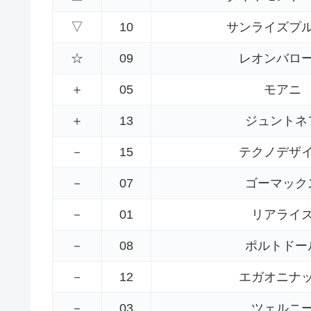
▽
10
サンライズプ
☆
09
レオンバロ
＋
05
モアニ
＋
13
ジュントネ
－
15
テクノデザ
－
07
ゴーマック
－
01
リアライ
－
08
ポルトドー
－
12
エガオニナ
－
03
ツェルニ