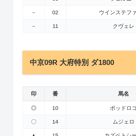
－
02
ウインステフ
－
11
クヴェレ
中京09R 大府特別 ダ1800
印
番
馬名
◎
10
ポッドロ
〇
14
ムジェロ
▲
15
カズペトシ