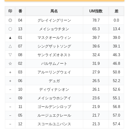
印
番
馬名
UM指数
差
◎
04
グレイイングリーン
78.7
0.0
〇
13
メイショウチタン
65.3
13.4
▲
01
マスクオールウィン
39.7
39.0
△
07
シングザットソング
39.6
39.1
▽
08
サンライズオネスト
32.4
46.3
☆
02
バルサムノート
31.9
46.8
＋
03
アルーリングウェイ
27.9
50.8
＋
06
デュガ
26.5
52.2
－
10
ディヴィナシオン
26.1
52.6
－
09
メイショウホシアイ
23.6
55.1
－
11
ゴールデンシロップ
21.9
56.8
－
05
ルージュエクレール
21.7
57.0
－
12
スコールユニバンス
21.3
57.4