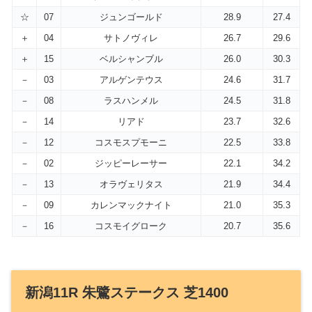
☆
07
ジュンゴールド
28.9
27.4
＋
04
サトノヴィレ
26.7
29.6
＋
15
ベルシャンブル
26.0
30.3
－
03
アルゲンテウス
24.6
31.7
－
08
ラスハンメル
24.5
31.8
－
14
リアド
23.7
32.6
－
12
コスモスプモーニ
22.5
33.8
－
02
ジッピーレーサー
22.1
34.2
－
13
オラヴェリタス
21.9
34.4
－
09
カレンマックナイト
21.0
35.3
－
16
コスモイグローク
20.7
35.6
新潟11R 朱鷺ステークス 芝1400