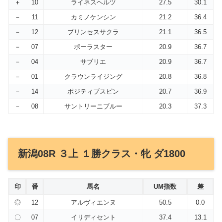
＋
10
ライネスヘルツ
27.5
30.1
－
11
カミノケンシン
21.2
36.4
－
12
プリンセスサクラ
21.1
36.5
－
07
ポーラスター
20.9
36.7
－
04
サブリエ
20.9
36.7
－
01
クラウンライジング
20.8
36.8
－
14
ポジティブスピン
20.7
36.9
－
08
サントリーニブルー
20.3
37.3
新潟08R ３上 １勝クラス・牝 ダ1800
印
番
馬名
UM指数
差
◎
12
アルヴィエンヌ
50.5
0.0
〇
07
イリディセント
37.4
13.1