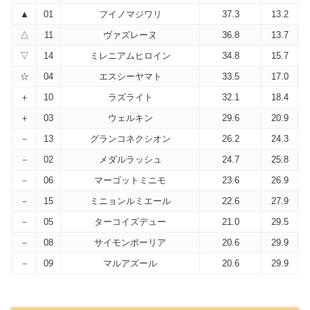
▲
01
フイノマジワリ
37.3
13.2
△
11
ヴァズレーヌ
36.8
13.7
▽
14
ミレニアムヒロイン
34.8
15.7
☆
04
エスシーヤマト
33.5
17.0
＋
10
ラズライト
32.1
18.4
＋
03
ウェルキン
29.6
20.9
－
13
グランコネクシオン
26.2
24.3
－
02
メダルラッシュ
24.7
25.8
－
06
マーゴットミニモ
23.6
26.9
－
15
ミニョンルミエール
22.6
27.9
－
05
ターコイズデュー
21.0
29.5
－
08
サイモンポーリア
20.6
29.9
－
09
マルアズール
20.6
29.9