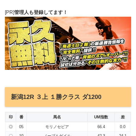
[PR]
管理人も登録してます！
新潟12R ３上 １勝クラス ダ1200
印
番
馬名
UM指数
差
◎
05
モリノセピア
66.4
0.0
〇
10
ノーブルゲイル
42.3
24.1