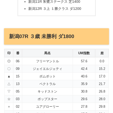
新潟11R 朱鷺ステークス 芝1400
新潟12R ３上 １勝クラス ダ1200
新潟07R ３歳 未勝利 ダ1800
印
番
馬名
UM指数
差
◎
06
フリーマントル
57.6
0.0
〇
09
ジェイエルジェティ
42.4
15.2
▲
15
ボムポット
40.6
17.0
△
13
ペクトラル
35.9
21.7
▽
05
キッドストン
30.8
26.8
☆
03
ポップスター
29.6
28.0
＋
02
ユアグローリー
27.8
29.8