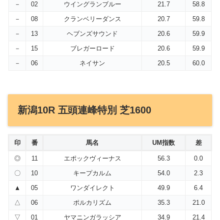
－
02
ウイングランブルー
21.7
58.8
－
08
クランベリーダンス
20.7
59.8
－
13
ヘブンズサウンド
20.6
59.9
－
15
ブレガーロード
20.6
59.9
－
06
ネイサン
20.5
60.0
新潟10R 五頭連峰特別 芝1600
印
番
馬名
UM指数
差
◎
11
エポックヴィーナス
56.3
0.0
〇
10
キープカルム
54.0
2.3
▲
05
ワンダイレクト
49.9
6.4
△
06
ポルカリズム
35.3
21.0
▽
01
ヤマニンガラッシア
34.9
21.4