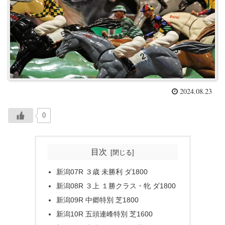
2024.08.23
0
目次
新潟07R ３歳 未勝利 ダ1800
新潟08R ３上 １勝クラス・牝 ダ1800
新潟09R 中郷特別 芝1800
新潟10R 五頭連峰特別 芝1600