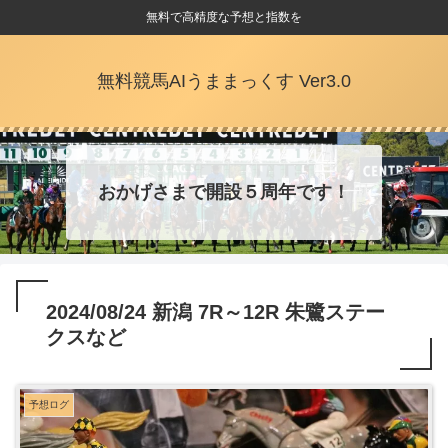
無料で高精度な予想と指数を
無料競馬AIうままっくす Ver3.0
おかげさまで開設５周年です！
2024/08/24 新潟 7R～12R 朱鷺ステー
クスなど
予想ログ