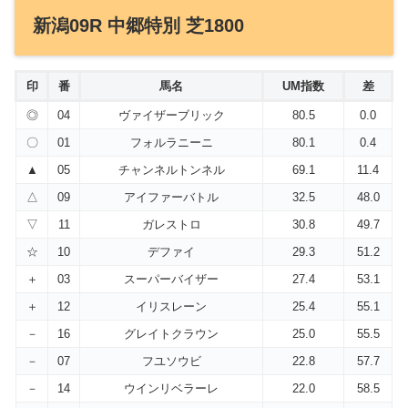
新潟09R 中郷特別 芝1800
印
番
馬名
UM指数
差
◎
04
ヴァイザーブリック
80.5
0.0
〇
01
フォルラニーニ
80.1
0.4
▲
05
チャンネルトンネル
69.1
11.4
△
09
アイファーバトル
32.5
48.0
▽
11
ガレストロ
30.8
49.7
☆
10
デファイ
29.3
51.2
＋
03
スーパーバイザー
27.4
53.1
＋
12
イリスレーン
25.4
55.1
－
16
グレイトクラウン
25.0
55.5
－
07
フユソウビ
22.8
57.7
－
14
ウインリベラーレ
22.0
58.5