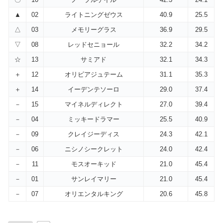
▲
02
ライトニングゼウス
40.9
25.5
△
03
メモリーグラス
36.9
29.5
▽
08
レッドセニョール
32.2
34.2
☆
13
サミアド
32.1
34.3
＋
12
オリビアジュテーム
31.1
35.3
＋
14
イーデンテソーロ
29.0
37.4
－
15
マイネルディレクト
27.0
39.4
－
04
ミッキードラマー
25.5
40.9
－
09
クレイジーディス
24.3
42.1
－
06
ニシノシークレット
24.0
42.4
－
11
モスオーキッド
21.0
45.4
－
01
サンレイマリー
21.0
45.4
－
07
オリエンタルキング
20.6
45.8