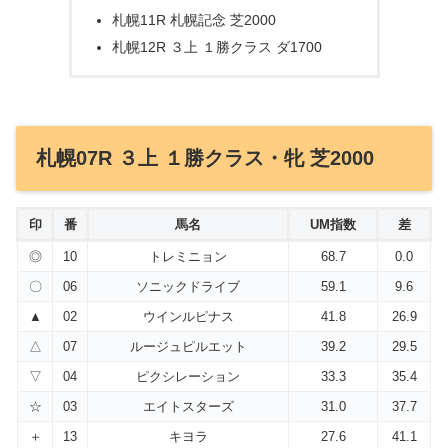
札幌11R 札幌記念 芝2000
札幌12R ３上 １勝クラス ダ1700
札幌07R ３上 １勝クラス・牝 芝2000
印
番
馬名
UM指数
差
◎
10
トレミニョン
68.7
0.0
〇
06
ソニックドライブ
59.1
9.6
▲
02
ウインルピナス
41.8
26.9
△
07
ルージュピルエット
39.2
29.5
▽
04
ピクシレーション
33.3
35.4
☆
03
エイトスターズ
31.0
37.7
＋
13
キヨラ
27.6
41.1