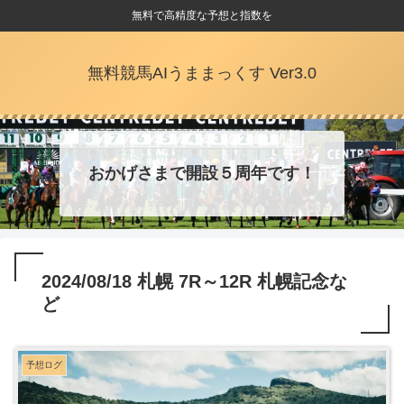
無料で高精度な予想と指数を
無料競馬AIうままっくす Ver3.0
おかげさまで開設５周年です！
2024/08/18 札幌 7R～12R 札幌記念な
ど
予想ログ