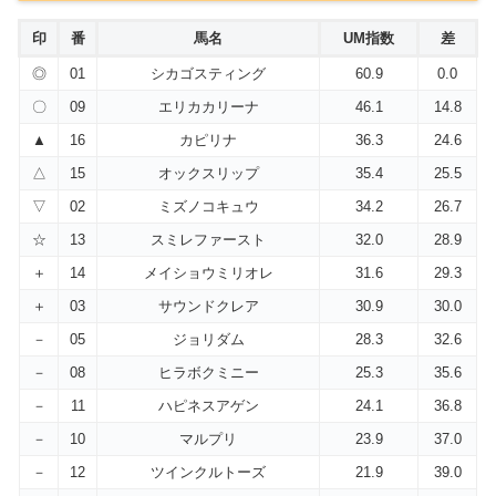
印
番
馬名
UM指数
差
◎
01
シカゴスティング
60.9
0.0
〇
09
エリカカリーナ
46.1
14.8
▲
16
カピリナ
36.3
24.6
△
15
オックスリップ
35.4
25.5
▽
02
ミズノコキュウ
34.2
26.7
☆
13
スミレファースト
32.0
28.9
＋
14
メイショウミリオレ
31.6
29.3
＋
03
サウンドクレア
30.9
30.0
－
05
ジョリダム
28.3
32.6
－
08
ヒラボクミニー
25.3
35.6
－
11
ハピネスアゲン
24.1
36.8
－
10
マルプリ
23.9
37.0
－
12
ツインクルトーズ
21.9
39.0