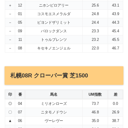
＋
12
ニホンピロアリー
25.6
43.1
－
01
コスモエスメラルダ
24.8
43.9
－
05
ビヨンドザリミット
24.4
44.3
－
09
バロックダンス
23.3
45.4
－
11
トゥルブレンツ
23.2
45.5
－
08
キセキノエンジェル
22.0
46.7
札幌08R クローバー賞 芝1500
印
番
馬名
UM指数
差
◎
04
ミリオンローズ
73.7
0.0
〇
07
ニタモノドウシ
46.8
26.9
▲
06
ヴーレヴー
35.0
38.7