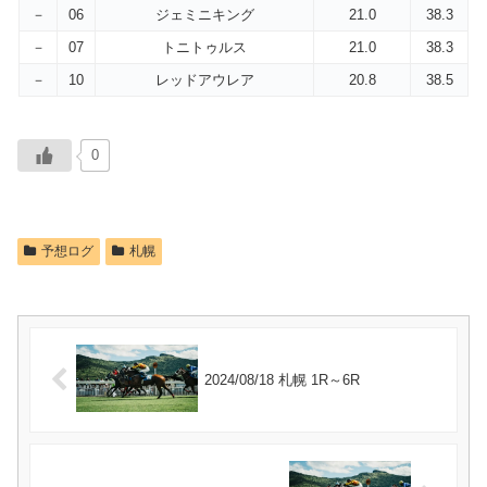
－
06
ジェミニキング
21.0
38.3
－
07
トニトゥルス
21.0
38.3
－
10
レッドアウレア
20.8
38.5
0
予想ログ
札幌
2024/08/18 札幌 1R～6R