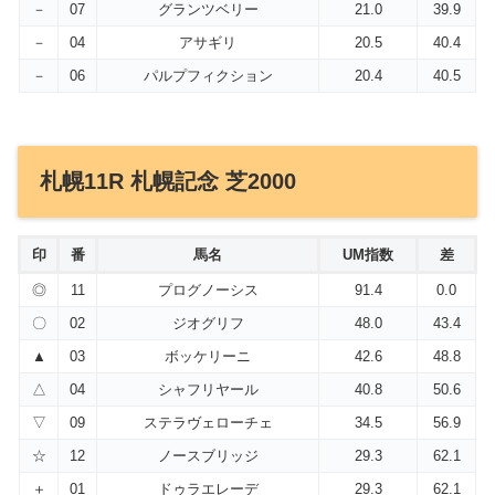
－
07
グランツベリー
21.0
39.9
－
04
アサギリ
20.5
40.4
－
06
パルプフィクション
20.4
40.5
札幌11R 札幌記念 芝2000
印
番
馬名
UM指数
差
◎
11
プログノーシス
91.4
0.0
〇
02
ジオグリフ
48.0
43.4
▲
03
ボッケリーニ
42.6
48.8
△
04
シャフリヤール
40.8
50.6
▽
09
ステラヴェローチェ
34.5
56.9
☆
12
ノースブリッジ
29.3
62.1
＋
01
ドゥラエレーデ
29.3
62.1