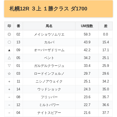
札幌12R ３上 １勝クラス ダ1700
印
番
馬名
UM指数
差
◎
02
メイショウソムリエ
59.3
0.0
〇
13
カルパ
43.9
15.4
▲
09
オーバーザドリーム
42.2
17.1
△
05
ベント
34.2
25.1
▽
01
ガルデルクラージュ
33.4
25.9
☆
03
ロードインフェルノ
29.7
29.6
＋
11
ニシノアウェイク
25.1
34.2
＋
14
ウッドショック
24.3
35.0
－
08
フリッパー
23.6
35.7
－
12
ミルトパワー
22.7
36.6
－
04
ナイトスピアー
21.6
37.7