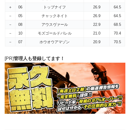
＋
06
トップナイフ
26.9
64.5
－
05
チャックネイト
26.9
64.5
－
08
アウスヴァール
22.9
68.5
－
10
モズゴールドバレル
21.0
70.4
－
07
ホウオウアマゾン
20.9
70.5
[PR]
管理人も登録してます！