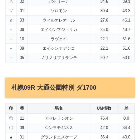
△
02
バセリーナ
34.6
39.1
▽
01
ソロモン
30.4
43.3
☆
03
ウィルオレオール
27.6
46.1
＋
08
エイシンマジョリカ
25.0
48.7
＋
10
ラヴェイ
22.1
51.6
－
09
エイシンナデシコ
22.1
51.6
－
05
ノリノリブリランテ
20.7
53.0
札幌09R 大通公園特別 ダ1700
印
番
馬名
UM指数
差
◎
11
アセレラシオン
76.4
0.0
〇
09
シンヨモギネス
42.0
34.4
▲
01
グランドエスケープ
36.4
40.0