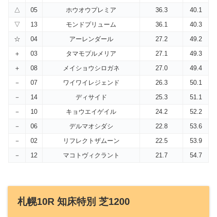
△
05
ホウオウプレミア
36.3
40.1
▽
13
モンドプリューム
36.1
40.3
☆
04
アーレンダール
27.2
49.2
＋
03
タマモプルメリア
27.1
49.3
＋
08
メイショウシロガネ
27.0
49.4
－
07
ワイワイレジェンド
26.3
50.1
－
14
ディサイド
25.3
51.1
－
10
キョウエイゲイル
24.2
52.2
－
06
デルマオシダシ
22.8
53.6
－
02
リフレクトザムーン
22.5
53.9
－
12
マコトヴィクラント
21.7
54.7
札幌10R 知床特別 芝1200