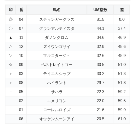
印
番
馬名
UM指数
差
◎
04
スティンガーグラス
81.5
0.0
〇
07
グランアルティスタ
44.1
37.4
▲
11
ダノンクロム
34.6
46.9
△
12
ズイウンゴサイ
32.9
48.6
▽
10
マルコタージュ
32.6
48.9
☆
09
ペネトレイトゴー
30.5
51.0
＋
03
テイエムシップ
30.2
51.3
＋
08
ハイラント
29.7
51.8
－
05
サハラ
22.3
59.2
－
02
エメリヨン
22.0
59.5
－
01
ローレルロイズ
21.6
59.9
－
06
オウケンムーンアイ
20.5
61.0