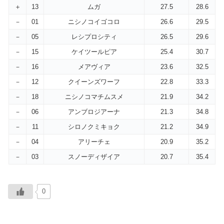
＋
13
ムガ
27.5
28.6
－
01
ニシノコイゴコロ
26.6
29.5
－
05
レシプロシティ
26.5
29.6
－
15
ケイツールピア
25.4
30.7
－
16
メアヴィア
23.6
32.5
－
12
クイーンズワーフ
22.8
33.3
－
18
ニシノコマチムスメ
21.9
34.2
－
06
アンブロジアーナ
21.3
34.8
－
11
シロノクミキョク
21.2
34.9
－
04
アリーチェ
20.9
35.2
－
03
スノーディザイア
20.7
35.4
0