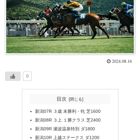
2024.08.16
0
目次
新潟07R ３歳 未勝利・牝 芝1600
新潟08R ３上 １勝クラス 芝2400
新潟09R 瀬波温泉特別 ダ1800
新潟10R 上越ステークス ダ1200