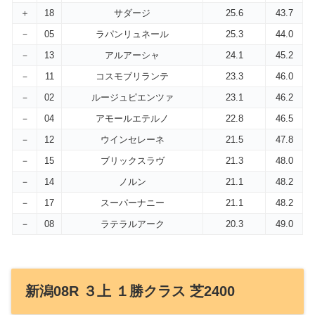
＋
18
サダージ
25.6
43.7
－
05
ラパンリュネール
25.3
44.0
－
13
アルアーシャ
24.1
45.2
－
11
コスモブリランテ
23.3
46.0
－
02
ルージュピエンツァ
23.1
46.2
－
04
アモールエテルノ
22.8
46.5
－
12
ウインセレーネ
21.5
47.8
－
15
ブリックスラヴ
21.3
48.0
－
14
ノルン
21.1
48.2
－
17
スーパーナニー
21.1
48.2
－
08
ラテラルアーク
20.3
49.0
新潟08R ３上 １勝クラス 芝2400