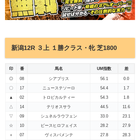
新潟12R ３上 １勝クラス・牝 芝1800
印
番
馬名
UM指数
差
◎
08
シアブリス
56.1
0.0
〇
17
ニューステソーロ
54.4
1.7
▲
02
トロピカルティー
54.3
1.8
△
14
テリオスサラ
44.5
11.6
▽
09
シュネルラウフェン
33.0
23.1
☆
10
ピースヒロフェイス
28.2
27.9
＋
07
ヴィスパメンテ
27.8
28.3