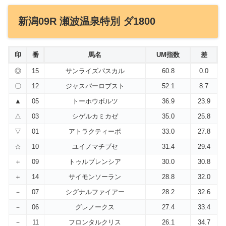
新潟09R 瀬波温泉特別 ダ1800
印
番
馬名
UM指数
差
◎
15
サンライズパスカル
60.8
0.0
〇
12
ジャスパーロブスト
52.1
8.7
▲
05
トーホウボルツ
36.9
23.9
△
03
シゲルカミカゼ
35.0
25.8
▽
01
アトラクティーボ
33.0
27.8
☆
10
ユイノマチブセ
31.4
29.4
＋
09
トゥルブレンシア
30.0
30.8
＋
14
サイモンソーラン
28.8
32.0
－
07
シグナルファイアー
28.2
32.6
－
06
グレノークス
27.4
33.4
－
11
フロンタルクリス
26.1
34.7