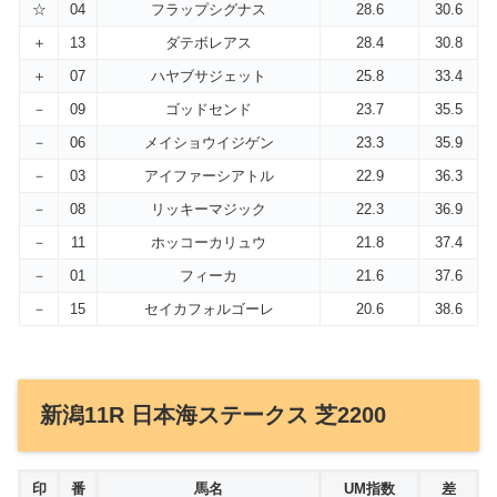
☆
04
フラップシグナス
28.6
30.6
＋
13
ダテボレアス
28.4
30.8
＋
07
ハヤブサジェット
25.8
33.4
－
09
ゴッドセンド
23.7
35.5
－
06
メイショウイジゲン
23.3
35.9
－
03
アイファーシアトル
22.9
36.3
－
08
リッキーマジック
22.3
36.9
－
11
ホッコーカリュウ
21.8
37.4
－
01
フィーカ
21.6
37.6
－
15
セイカフォルゴーレ
20.6
38.6
新潟11R 日本海ステークス 芝2200
印
番
馬名
UM指数
差