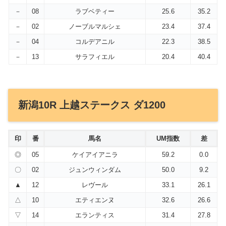
－
08
ラブベティー
25.6
35.2
－
02
ノーブルマルシェ
23.4
37.4
－
04
コルデアニル
22.3
38.5
－
13
サラフィエル
20.4
40.4
新潟10R 上越ステークス ダ1200
印
番
馬名
UM指数
差
◎
05
ケイアイアニラ
59.2
0.0
〇
02
ジュンウィンダム
50.0
9.2
▲
12
レヴール
33.1
26.1
△
10
エティエンヌ
32.6
26.6
▽
14
エランティス
31.4
27.8