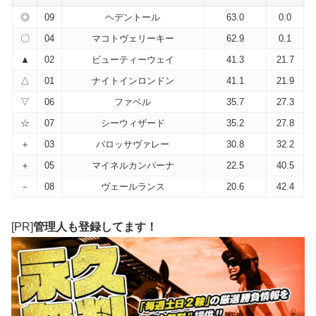
◎
09
ヘデントール
63.0
0.0
〇
04
マコトヴェリーキー
62.9
0.1
▲
02
ビューティーウェイ
41.3
21.7
△
01
ナイトインロンドン
41.1
21.9
▽
06
ファベル
35.7
27.3
☆
07
シーウィザード
35.2
27.8
＋
03
バロッサヴァレー
30.8
32.2
＋
05
マイネルカンパーナ
22.5
40.5
－
08
ヴェールランス
20.6
42.4
[PR]
管理人も登録してます！