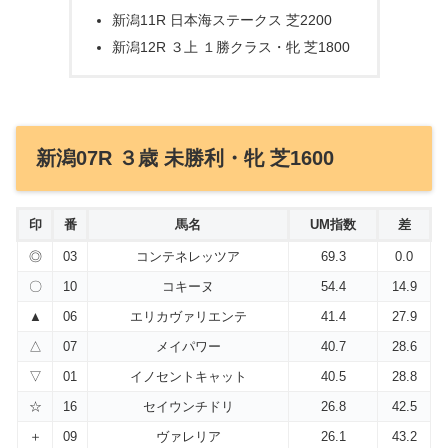
新潟11R 日本海ステークス 芝2200
新潟12R ３上 １勝クラス・牝 芝1800
新潟07R ３歳 未勝利・牝 芝1600
印
番
馬名
UM指数
差
◎
03
コンテネレッツア
69.3
0.0
〇
10
コキーヌ
54.4
14.9
▲
06
エリカヴァリエンテ
41.4
27.9
△
07
メイパワー
40.7
28.6
▽
01
イノセントキャット
40.5
28.8
☆
16
セイウンチドリ
26.8
42.5
＋
09
ヴァレリア
26.1
43.2