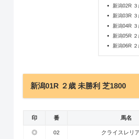
新潟02R ３
新潟03R ３
新潟04R ３
新潟05R ２
新潟06R ２
新潟01R ２歳 未勝利 芝1800
印
番
馬名
◎
02
クライスレリ