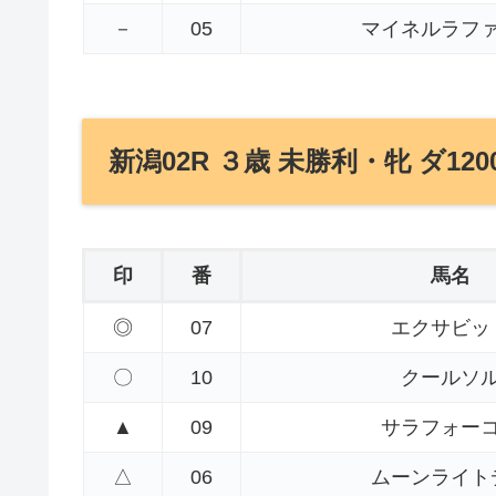
－
05
マイネルラフ
新潟02R ３歳 未勝利・牝 ダ120
印
番
馬名
◎
07
エクサビッ
〇
10
クールソ
▲
09
サラフォー
△
06
ムーンライト