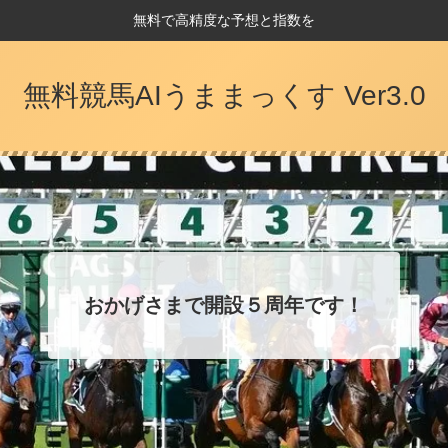
無料で高精度な予想と指数を
無料競馬AIうままっくす Ver3.0
おかげさまで開設５周年です！