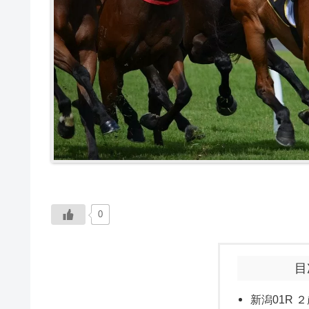
0
目
新潟01R ２