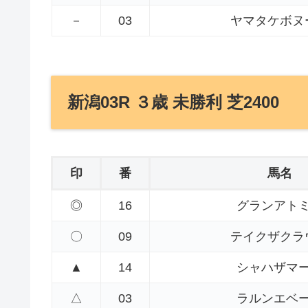
－
03
ヤマタケボヌ
新潟03R ３歳 未勝利 芝2400
印
番
馬名
◎
16
グランアト
〇
09
テイクザクラ
▲
14
シャハザマ
△
03
ラルンエベ