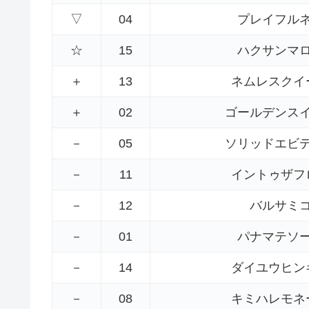
▽
04
プレイフル
☆
15
ハクサンマ
＋
13
ネムレスクイ
＋
02
ゴールデンス
－
05
ソリッドエビ
－
11
イントゥザフ
－
12
バルサミ
－
01
パナマテソ
－
14
ダイユウヒン
－
08
キミハレモネ