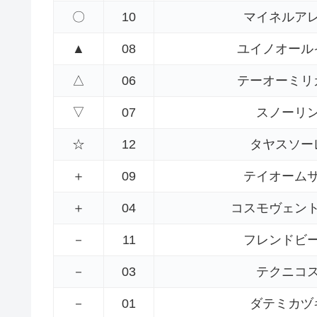
〇
10
マイネルア
▲
08
ユイノオール
△
06
テーオーミリ
▽
07
スノーリ
☆
12
タヤスソー
＋
09
テイオーム
＋
04
コスモヴェン
－
11
フレンドビ
－
03
テクニコ
－
01
ダテミカヅ