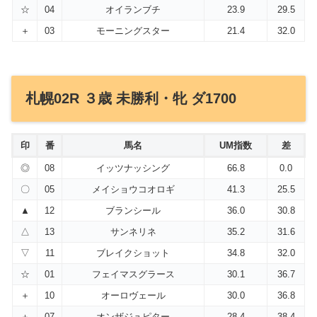
☆
04
オイランブチ
23.9
29.5
＋
03
モーニングスター
21.4
32.0
札幌02R ３歳 未勝利・牝 ダ1700
印
番
馬名
UM指数
差
◎
08
イッツナッシング
66.8
0.0
〇
05
メイショウコオロギ
41.3
25.5
▲
12
ブランシール
36.0
30.8
△
13
サンネリネ
35.2
31.6
▽
11
ブレイクショット
34.8
32.0
☆
01
フェイマスグラース
30.1
36.7
＋
10
オーロヴェール
30.0
36.8
＋
07
オンザジュピター
28.4
38.4