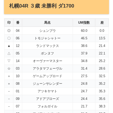
札幌04R ３歳 未勝利 ダ1700
印
番
馬名
UM指数
差
◎
04
シュンプウ
60.0
0.0
〇
06
トモジャシャトー
46.5
13.5
▲
12
ランドマックス
38.6
21.4
△
05
ポンヌフ
37.9
22.1
▽
14
オーヴァーマスター
34.8
25.2
☆
03
アラタマフェーヴル
31.4
28.6
＋
10
ゲームアップロード
27.5
32.5
＋
08
ジューンサレンダー
24.8
35.2
－
01
アツキヤマト
24.7
35.3
－
09
アドアプローズ
24.4
35.6
－
07
フォルガイル
21.7
38.3