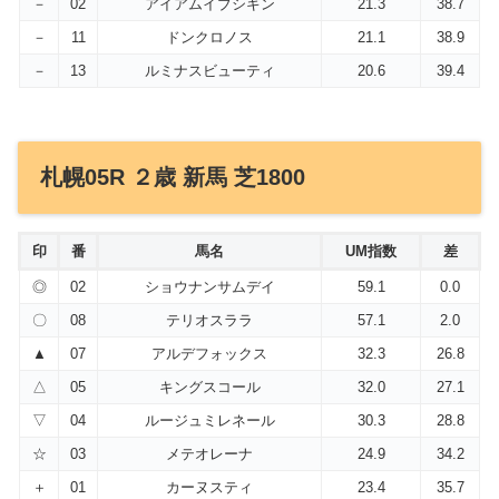
－
02
アイアムイブシギン
21.3
38.7
－
11
ドンクロノス
21.1
38.9
－
13
ルミナスビューティ
20.6
39.4
札幌05R ２歳 新馬 芝1800
印
番
馬名
UM指数
差
◎
02
ショウナンサムデイ
59.1
0.0
〇
08
テリオスララ
57.1
2.0
▲
07
アルデフォックス
32.3
26.8
△
05
キングスコール
32.0
27.1
▽
04
ルージュミレネール
30.3
28.8
☆
03
メテオレーナ
24.9
34.2
＋
01
カーヌスティ
23.4
35.7