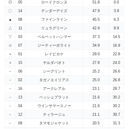
◎
05
ロードクロンヌ
51.8
0.0
〇
14
テンダーデイズ
47.9
3.9
▲
08
ファインライン
45.5
6.3
△
11
リュラグリーン
42.9
8.9
▽
03
ベルベットハンマー
37.3
14.5
☆
07
ジーティーポライト
34.9
16.9
＋
01
レイピカケ
29.0
22.8
＋
15
ヤルダバオト
27.8
24.0
－
06
シーグリント
25.2
26.6
－
02
タガノエイリアス
25.0
26.8
－
16
アークレアル
23.1
28.7
－
13
ペッシュプラット
21.6
30.2
－
04
ウインサマースノー
21.6
30.2
－
12
ティラージュ
21.1
30.7
－
09
タマモジャケット
20.5
31.3