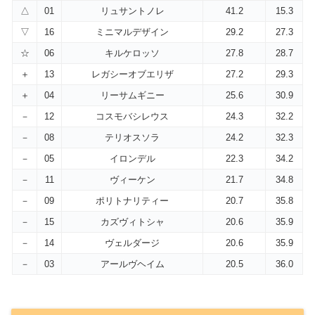
△
01
リュサントノレ
41.2
15.3
▽
16
ミニマルデザイン
29.2
27.3
☆
06
キルケロッソ
27.8
28.7
＋
13
レガシーオブエリザ
27.2
29.3
＋
04
リーサムギニー
25.6
30.9
－
12
コスモバシレウス
24.3
32.2
－
08
テリオスソラ
24.2
32.3
－
05
イロンデル
22.3
34.2
－
11
ヴィーケン
21.7
34.8
－
09
ポリトナリティー
20.7
35.8
－
15
カズヴィトシャ
20.6
35.9
－
14
ヴェルダージ
20.6
35.9
－
03
アールヴヘイム
20.5
36.0