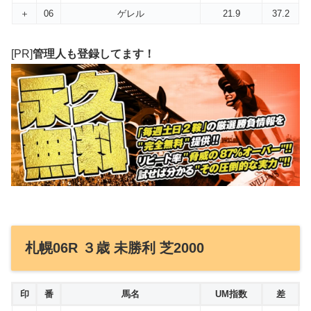
＋
06
ゲレル
21.9
37.2
[PR]
管理人も登録してます！
札幌06R ３歳 未勝利 芝2000
印
番
馬名
UM指数
差