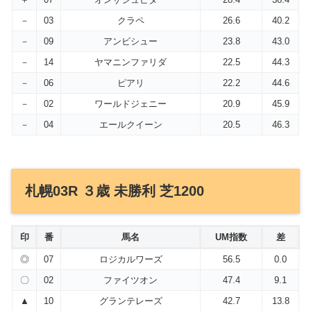
－
03
クラペ
26.6
40.2
－
09
アンビシュー
23.8
43.0
－
14
ヤマニンファリダ
22.5
44.3
－
06
ピアリ
22.2
44.6
－
02
ワールドジェニー
20.9
45.9
－
04
エールクイーン
20.5
46.3
札幌03R ３歳 未勝利 芝1200
印
番
馬名
UM指数
差
◎
07
ロジカルワーズ
56.5
0.0
〇
02
ファイツオン
47.4
9.1
▲
10
グランテレーズ
42.7
13.8