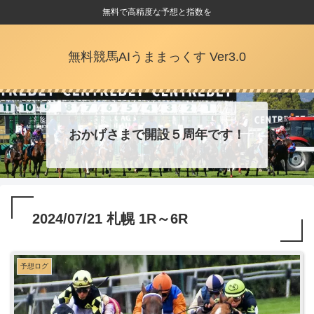
無料で高精度な予想と指数を
無料競馬AIうままっくす Ver3.0
おかげさまで開設５周年です！
2024/07/21 札幌 1R～6R
予想ログ