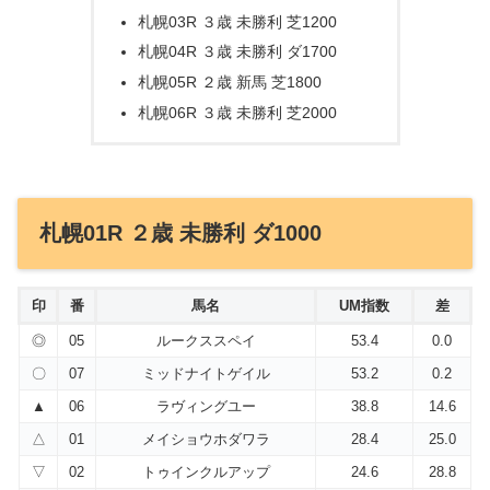
札幌03R ３歳 未勝利 芝1200
札幌04R ３歳 未勝利 ダ1700
札幌05R ２歳 新馬 芝1800
札幌06R ３歳 未勝利 芝2000
札幌01R ２歳 未勝利 ダ1000
印
番
馬名
UM指数
差
◎
05
ルークススペイ
53.4
0.0
〇
07
ミッドナイトゲイル
53.2
0.2
▲
06
ラヴィングユー
38.8
14.6
△
01
メイショウホダワラ
28.4
25.0
▽
02
トゥインクルアップ
24.6
28.8