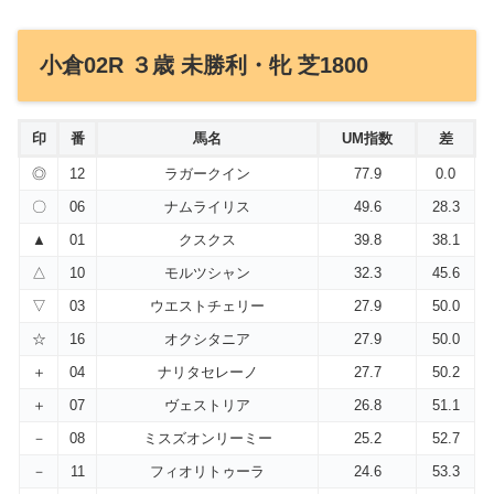
小倉02R ３歳 未勝利・牝 芝1800
印
番
馬名
UM指数
差
◎
12
ラガークイン
77.9
0.0
〇
06
ナムライリス
49.6
28.3
▲
01
クスクス
39.8
38.1
△
10
モルツシャン
32.3
45.6
▽
03
ウエストチェリー
27.9
50.0
☆
16
オクシタニア
27.9
50.0
＋
04
ナリタセレーノ
27.7
50.2
＋
07
ヴェストリア
26.8
51.1
－
08
ミスズオンリーミー
25.2
52.7
－
11
フィオリトゥーラ
24.6
53.3