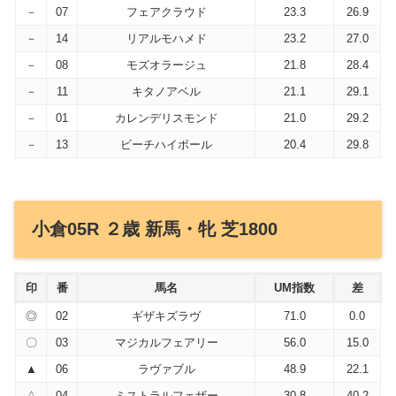
－
07
フェアクラウド
23.3
26.9
－
14
リアルモハメド
23.2
27.0
－
08
モズオラージュ
21.8
28.4
－
11
キタノアベル
21.1
29.1
－
01
カレンデリスモンド
21.0
29.2
－
13
ビーチハイボール
20.4
29.8
小倉05R ２歳 新馬・牝 芝1800
印
番
馬名
UM指数
差
◎
02
ギザキズラヴ
71.0
0.0
〇
03
マジカルフェアリー
56.0
15.0
▲
06
ラヴァブル
48.9
22.1
△
04
ミストラルフェザー
30.8
40.2