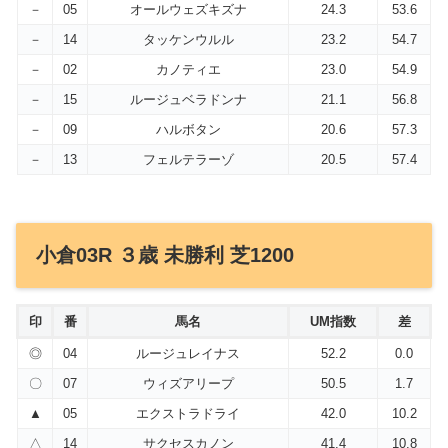
－
05
オールウェズキズナ
24.3
53.6
－
14
タッケンウルル
23.2
54.7
－
02
カノティエ
23.0
54.9
－
15
ルージュベラドンナ
21.1
56.8
－
09
ハルボタン
20.6
57.3
－
13
フェルテラーゾ
20.5
57.4
小倉03R ３歳 未勝利 芝1200
印
番
馬名
UM指数
差
◎
04
ルージュレイナス
52.2
0.0
〇
07
ウィズアリープ
50.5
1.7
▲
05
エクストラドライ
42.0
10.2
△
14
サクセスカノン
41.4
10.8