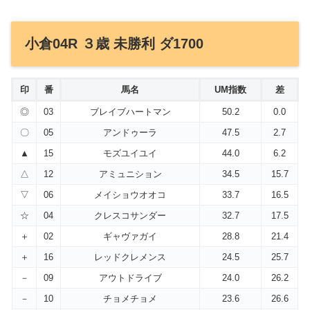
小倉04R ３歳 未勝利 ダ1700
印
番
馬名
UM指数
差
◎
03
ブレイブハートマン
50.2
0.0
〇
05
アンドゥーラ
47.5
2.7
▲
15
モズユイユイ
44.0
6.2
△
12
アミュニション
34.5
15.7
▽
06
メイショウオオコ
33.7
16.5
☆
04
クレスコサンダー
32.7
17.5
＋
02
ギャヴァガイ
28.8
21.4
＋
16
レッドクレメンス
24.5
25.7
－
09
アウトドライブ
24.0
26.2
－
10
チョメチョメ
23.6
26.6