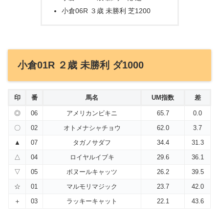
小倉06R ３歳 未勝利 芝1200
小倉01R ２歳 未勝利 ダ1000
印
番
馬名
UM指数
差
◎
06
アメリカンビキニ
65.7
0.0
〇
02
オトメナシャチョウ
62.0
3.7
▲
07
タガノサダフ
34.4
31.3
△
04
ロイヤルイブキ
29.6
36.1
▽
05
ボヌールキャッツ
26.2
39.5
☆
01
マルモリマジック
23.7
42.0
＋
03
ラッキーキャット
22.1
43.6