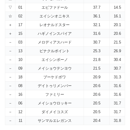
▽
01
エピファドール
37.7
14.5
☆
02
エイシンオニキス
36.1
16.1
＋
17
レオナルドスター
32.1
20.1
＋
15
ハギノインスパイア
31.6
20.6
－
03
メロディアスハード
30.7
21.5
－
13
ピナクルポイント
25.3
26.9
－
10
エイシンボーノ
21.8
30.4
－
09
メイショウテンヨウ
21.5
30.7
－
18
ブーケドボワ
20.9
31.3
－
08
デイトゥリメンバー
20.6
31.6
－
16
ファミリー
20.6
31.6
－
06
メイショウロッキー
20.5
31.7
－
12
ダイメイコスズ
20.5
31.7
－
11
サンマルエレガンス
20.4
31.8