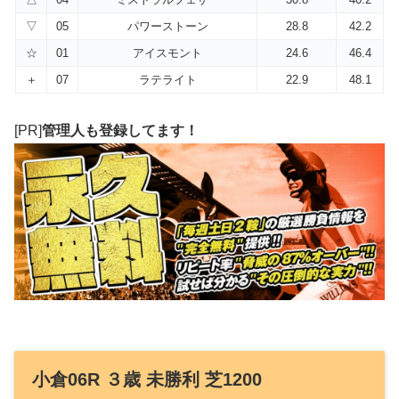
▽
05
パワーストーン
28.8
42.2
☆
01
アイスモント
24.6
46.4
＋
07
ラテライト
22.9
48.1
[PR]
管理人も登録してます！
小倉06R ３歳 未勝利 芝1200