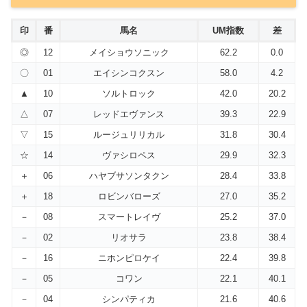
印
番
馬名
UM指数
差
◎
12
メイショウソニック
62.2
0.0
〇
01
エイシンコクスン
58.0
4.2
▲
10
ソルトロック
42.0
20.2
△
07
レッドエヴァンス
39.3
22.9
▽
15
ルージュリリカル
31.8
30.4
☆
14
ヴァシロペス
29.9
32.3
＋
06
ハヤブサソンタクン
28.4
33.8
＋
18
ロビンバローズ
27.0
35.2
－
08
スマートレイヴ
25.2
37.0
－
02
リオサラ
23.8
38.4
－
16
ニホンピロケイ
22.4
39.8
－
05
コワン
22.1
40.1
－
04
シンパティカ
21.6
40.6