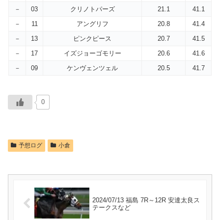
－
03
クリノトパーズ
21.1
41.1
－
11
アングリフ
20.8
41.4
－
13
ピンクピース
20.7
41.5
－
17
イズジョーゴモリー
20.6
41.6
－
09
ケンヴェンツェル
20.5
41.7
0
予想ログ
小倉
2024/07/13 福島 7R～12R 安達太良ス
テークスなど