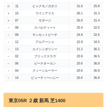
☆
11
ヒャクモノガタリ
31.6
25.8
＋
15
ウインアリス
26.1
31.3
＋
07
サダージ
26.0
31.4
－
08
スパルティート
25.4
32.0
－
09
サンセットビーチ
24.8
32.6
－
12
アルアーシャ
22.9
34.5
－
13
エイシンポリシー
21.2
36.2
－
02
ブリックスラヴ
20.9
36.5
－
06
ビーナオーカン
20.6
36.8
－
04
クィーンルーラー
20.6
36.8
－
14
ビューティーハニー
20.6
36.8
東京05R ２歳 新馬 芝1400