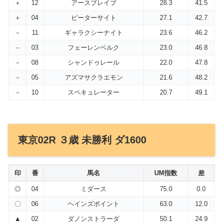
＋
12
アースブレイブ
28.3
41.5
＋
04
ピーターサイト
27.1
42.7
－
11
ギャラクシーナイト
23.6
46.2
－
03
フェーレンベルク
23.0
46.8
－
08
シャンドゥレール
22.0
47.8
－
05
アズマサクラエモン
21.6
48.2
－
10
スペキュレーター
20.7
49.1
東京02R ３歳 未勝利 ダ1600
印
番
馬名
UM指数
差
◎
04
ミダース
75.0
0.0
〇
06
ヘインズポイント
63.0
12.0
▲
02
ダノンストラーダ
50.1
24.9