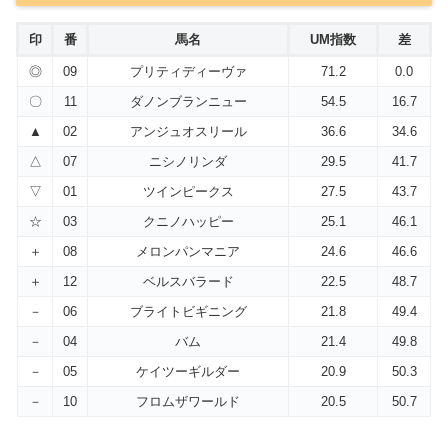
印
番
馬名
UM指数
差
◎
09
プリティディーヴァ
71.2
0.0
〇
11
ダノンブランニュー
54.5
16.7
▲
02
アンジュオスリール
36.6
34.6
△
07
ニシノリンダ
29.5
41.7
▽
01
ツインピークス
27.5
43.7
☆
03
クニノハッピー
25.1
46.1
＋
08
メロンパンマニア
24.6
46.6
＋
12
ベルスバラード
22.5
48.7
－
06
ブライトビギニング
21.8
49.4
－
04
バム
21.4
49.8
－
05
ケイツーギルダー
20.9
50.3
－
10
フロムザワールド
20.5
50.7