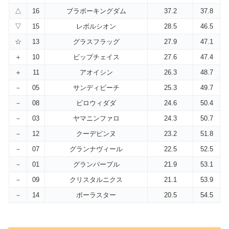
△
16
ブラボーキングダム
37.2
37.8
▽
15
レボルシオン
28.5
46.5
☆
13
グラスフラッグ
27.9
47.1
＋
10
ビップチェイス
27.6
47.4
＋
11
アオイシン
26.3
48.7
－
05
サンディビーチ
25.3
49.7
－
08
ビロウィダダ
24.6
50.4
－
03
ヤマニンファロ
24.3
50.7
－
12
クーデピンヌ
23.2
51.8
－
07
グランナヴィール
22.5
52.5
－
01
グランパープル
21.9
53.1
－
09
クリスタルニクス
21.1
53.9
－
14
ポーラスター
20.5
54.5