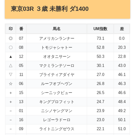
東京03R ３歳 未勝利 ダ1400
印
番
馬名
UM指数
差
◎
07
アメリカンランナー
73.1
0.0
〇
08
トモジャシャトー
52.8
20.3
▲
12
オオタニサーン
50.3
22.8
△
05
マクミランテソーロ
30.1
43.0
▽
11
ブライティアダイヤ
27.0
46.1
☆
06
ルーフオブヘヴン
26.8
46.3
＋
15
シーニックビュー
26.5
46.6
＋
13
キングプロフィット
24.7
48.4
－
01
ニシノヤングマン
23.9
49.2
－
16
レゴーラドーロ
23.0
50.1
－
09
ライトニングゼウス
22.1
51.0