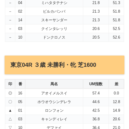
－
04
ミハタタテナシ
21.8
51.3
－
02
ビルカバンバ
21.3
51.8
－
14
スキーサンダー
21.3
51.8
－
03
クインタレッリ
20.6
52.5
－
10
ドンクロノス
20.5
52.6
東京04R ３歳 未勝利・牝 芝1600
印
番
馬名
UM指数
差
◎
16
アオイメルスイ
57.4
0.0
〇
05
ホウオウシンデレラ
44.6
12.8
▲
01
ロンフォン
42.5
14.9
△
03
キャンディレイ
36.8
20.6
▽
10
デファイ
36.4
21.0