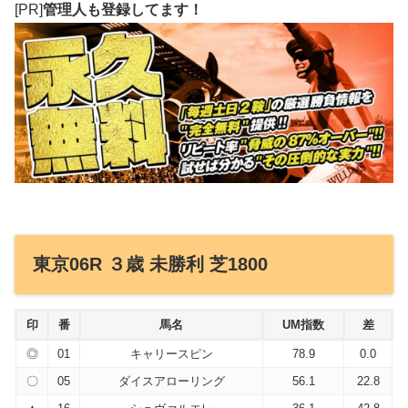
[PR]
管理人も登録してます！
東京06R ３歳 未勝利 芝1800
印
番
馬名
UM指数
差
◎
01
キャリースピン
78.9
0.0
〇
05
ダイスアローリング
56.1
22.8