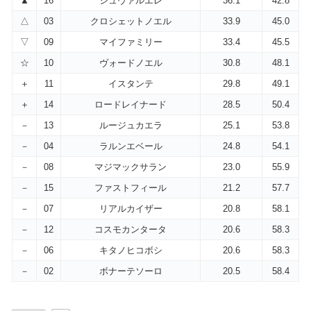
▲
16
シュヴァルエレ
36.1
42.8
△
03
クロシェットノエル
33.9
45.0
▽
09
マイファミリー
33.4
45.5
☆
10
ヴォードノエル
30.8
48.1
＋
11
イスタンテ
29.8
49.1
＋
14
ロードレイナード
28.5
50.4
－
13
ルージュカエラ
25.1
53.8
－
04
ラルンエベール
24.8
54.1
－
08
マジマックサラン
23.0
55.9
－
15
ファストフィール
21.2
57.7
－
07
リアルカイザー
20.8
58.1
－
12
コスモカンタータ
20.6
58.3
－
06
キタノヒコボシ
20.6
58.3
－
02
ボナーテソーロ
20.5
58.4