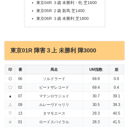
東京04R ３歳 未勝利・牝 芝1600
東京05R ２歳 新馬 芝1400
東京06R ３歳 未勝利 芝1800
東京01R 障害３上 未勝利 障3000
印
番
馬名
UM指数
差
◎
06
ソルドラード
69.8
0.0
〇
02
ビートザレコード
69.4
0.4
▲
07
マテンロウジョイ
30.7
39.1
△
09
ルレーヴドゥリリ
30.5
39.3
▽
13
タマモエース
29.3
40.5
☆
01
ロードスパイラル
28.3
41.5