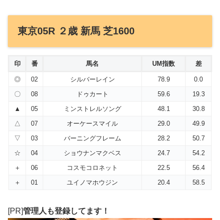
東京05R ２歳 新馬 芝1600
印
番
馬名
UM指数
差
◎
02
シルバーレイン
78.9
0.0
〇
08
ドゥカート
59.6
19.3
▲
05
ミンストレルソング
48.1
30.8
△
07
オーケースマイル
29.0
49.9
▽
03
バーニングフレーム
28.2
50.7
☆
04
ショウナンマクベス
24.7
54.2
＋
06
コスモコロネット
22.5
56.4
＋
01
ユイノマホウジン
20.4
58.5
[PR]
管理人も登録してます！