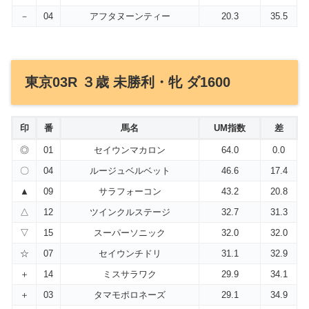
－
04
アフタヌーンティー
20.3
35.5
東京03R ３歳 未勝利・牝 ダ1600
印
番
馬名
UM指数
差
◎
01
セイウンマカロン
64.0
0.0
〇
04
ルージュベルベット
46.6
17.4
▲
09
サラフォーコン
43.2
20.8
△
12
ツインクルステージ
32.7
31.3
▽
15
スーパーソニック
32.0
32.0
☆
07
セイウンチドリ
31.1
32.9
＋
14
ミスサラワク
29.9
34.1
＋
03
タマモポロネーズ
29.1
34.9