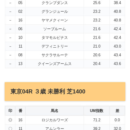
－
05
クランプダンス
25.6
38.4
－
02
グランジュール
23.2
40.8
－
16
ヤマメクィーン
23.2
40.8
－
06
ソーブルーム
21.6
42.4
－
10
タマモルピナス
21.6
42.4
－
11
デフィニトリー
21.0
43.0
－
08
サクラサルーテ
20.6
43.4
－
13
クイーンズアームス
20.4
43.6
東京04R ３歳 未勝利 芝1400
印
番
馬名
UM指数
差
◎
16
ロジカルワーズ
71.2
0.0
〇
11
アムンラー
39.2
32.0