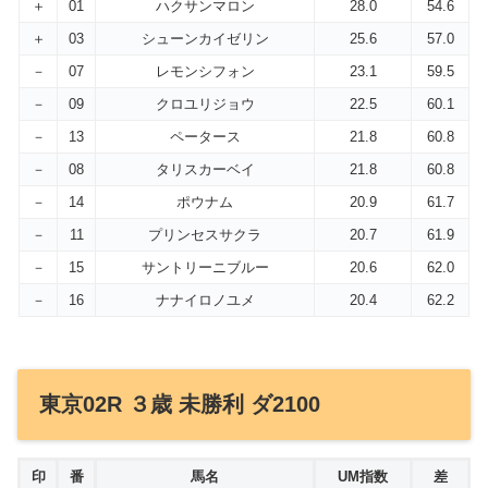
＋
01
ハクサンマロン
28.0
54.6
＋
03
シューンカイゼリン
25.6
57.0
－
07
レモンシフォン
23.1
59.5
－
09
クロユリジョウ
22.5
60.1
－
13
ペータース
21.8
60.8
－
08
タリスカーベイ
21.8
60.8
－
14
ポウナム
20.9
61.7
－
11
プリンセスサクラ
20.7
61.9
－
15
サントリーニブルー
20.6
62.0
－
16
ナナイロノユメ
20.4
62.2
東京02R ３歳 未勝利 ダ2100
印
番
馬名
UM指数
差