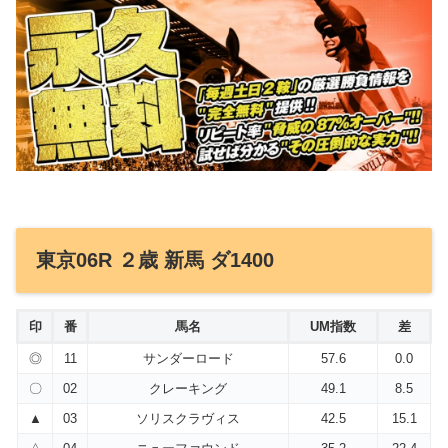
東京06R ２歳 新馬 ダ1400
印
番
馬名
UM指数
差
◎
11
サンダーロード
57.6
0.0
〇
02
クレーキング
49.1
8.5
▲
03
ソリスクラヴィス
42.5
15.1