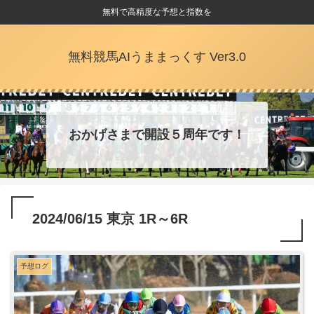
無料で高精度な予想と指数を
無料競馬AIうままっくす Ver3.0
おかげさまで開設５周年です！
2024/06/15 東京 1R～6R
予想ログ