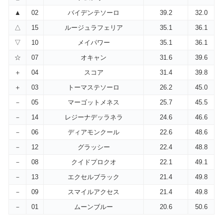
▲
02
バイデンテソーロ
39.2
32.0
△
15
ルージュラフェリア
35.1
36.1
▽
10
メイパワー
35.1
36.1
☆
07
オキャン
31.6
39.6
＋
04
スコア
31.4
39.8
＋
03
トーマステソーロ
26.2
45.0
－
05
マーゴットメネス
25.7
45.5
－
14
レジーナデッラネラ
24.6
46.6
－
06
ディアモンクール
22.6
48.6
－
12
グラッシー
22.4
48.8
－
08
クイドプロクオ
22.1
49.1
－
13
エクセルブラック
21.4
49.8
－
09
スマイルアクセス
21.4
49.8
－
01
ムーンブルー
20.6
50.6