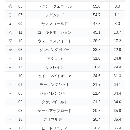
◎
05
トクシージェネラル
55.8
0.0
〇
07
シグムンド
54.7
1.1
▲
09
サノノゴールド
47.8
8.0
△
11
ゴールドモーション
45.1
10.7
▽
16
ウェックスフォード
38.6
17.2
☆
06
ダンシングボビー
33.8
22.0
＋
14
アショカ
31.0
24.8
＋
13
リフレイン
26.4
29.4
－
10
セイウンパイオニア
24.5
31.3
－
01
モーニングヤマト
21.7
34.1
－
03
ジョイレンジャー
21.4
34.4
－
02
タケルゴールド
21.2
34.6
－
08
ゲームアップロード
20.8
35.0
－
15
グリマルディ
20.4
35.4
－
12
ビートリニティ
20.4
35.4