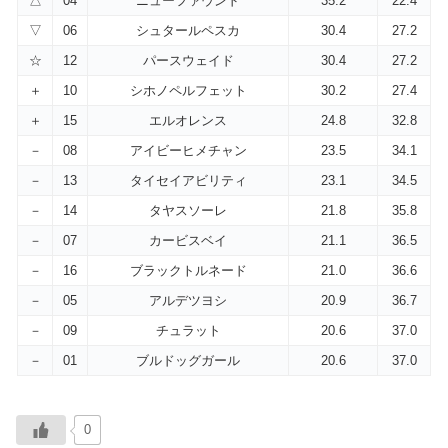
△
04
ニューファウンド
35.2
22.4
▽
06
シュタールペスカ
30.4
27.2
☆
12
パースウェイド
30.4
27.2
＋
10
シホノペルフェット
30.2
27.4
＋
15
エルオレンス
24.8
32.8
－
08
アイビーヒメチャン
23.5
34.1
－
13
タイセイアビリティ
23.1
34.5
－
14
タヤスソーレ
21.8
35.8
－
07
カービスベイ
21.1
36.5
－
16
ブラックトルネード
21.0
36.6
－
05
アルデツヨシ
20.9
36.7
－
09
チュラット
20.6
37.0
－
01
ブルドッグガール
20.6
37.0
0