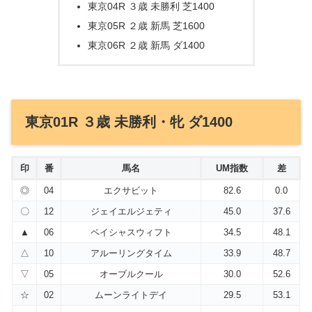
東京04R ３歳 未勝利 芝1400
東京05R ２歳 新馬 芝1600
東京06R ２歳 新馬 ダ1400
東京01R ３歳 未勝利・牝 ダ1400
印
番
馬名
UM指数
差
◎
04
エクサビット
82.6
0.0
〇
12
ジェイエルジェティ
45.0
37.6
▲
06
ペイシャスウィフト
34.5
48.1
△
10
アルーリングタイム
33.9
48.7
▽
05
オーブルクール
30.0
52.6
☆
02
ムーンライトデイ
29.5
53.1