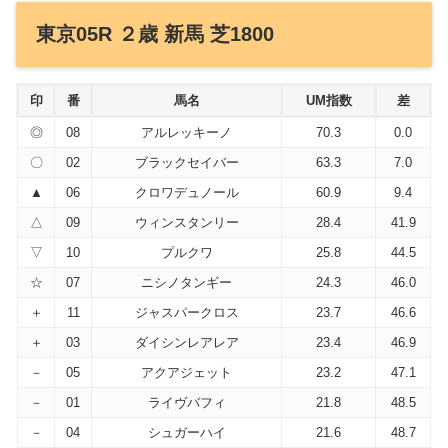
東京05R ２歳 新馬 芝1800
印
番
馬名
UM指数
差
◎
08
アルレッキーノ
70.3
0.0
〇
02
ブラックセイバー
63.3
7.0
▲
06
クロワデュノール
60.9
9.4
△
09
ウィンスタンリー
28.4
41.9
▽
10
プルクワ
25.8
44.5
☆
07
ニシノタンギー
24.3
46.0
＋
11
ジャスパークロス
23.7
46.6
＋
03
ダイシンレアレア
23.4
46.9
－
05
アクアジェット
23.2
47.1
－
01
ライヴバフィ
21.8
48.5
－
04
シュガーハイ
21.6
48.7