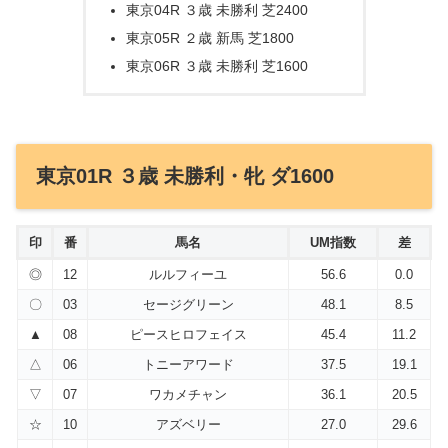
東京04R ３歳 未勝利 芝2400
東京05R ２歳 新馬 芝1800
東京06R ３歳 未勝利 芝1600
東京01R ３歳 未勝利・牝 ダ1600
印
番
馬名
UM指数
差
◎
12
ルルフィーユ
56.6
0.0
〇
03
セージグリーン
48.1
8.5
▲
08
ピースヒロフェイス
45.4
11.2
△
06
トニーアワード
37.5
19.1
▽
07
ワカメチャン
36.1
20.5
☆
10
アズベリー
27.0
29.6