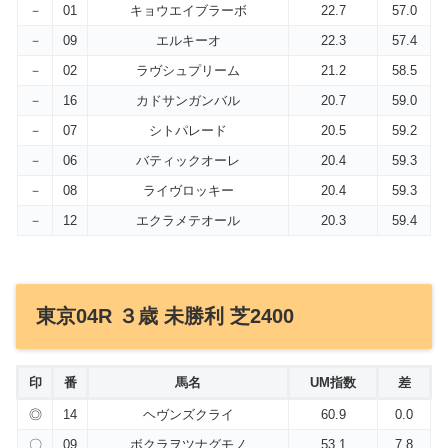
－
01
キョウエイブラーボ
22.7
57.0
－
09
エルキーオ
22.3
57.4
－
02
ラヴシュプリーム
21.2
58.5
－
16
カドサンガンバル
20.7
59.0
－
07
シトパレード
20.5
59.2
－
06
バティックオーレ
20.4
59.3
－
08
ライヴロッキー
20.4
59.3
－
12
エクラメテオール
20.3
59.4
東京04R ３歳 未勝利 芝2400
印
番
馬名
UM指数
差
◎
14
ヘヴンズクライ
60.9
0.0
〇
09
ボクラヲツナグモノ
53.1
7.8