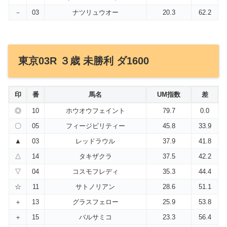
－
03
ナツリュウオー
20.3
62.2
東京03R ３歳 未勝利 ダ1600
印
番
馬名
UM指数
差
◎
10
ホウオウフェイント
79.7
0.0
〇
05
フィージビリティー
45.8
33.9
▲
03
レッドラウル
37.9
41.8
△
14
タキザクラ
37.5
42.2
▽
04
コスモフレディ
35.3
44.4
☆
11
サトノリアン
28.6
51.1
＋
13
グラスフェロー
25.9
53.8
＋
15
バルサミコ
23.3
56.4