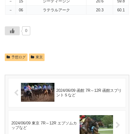
－
15
ジーティージン
20.6
59.8
－
06
ラテラルアーク
20.3
60.1
0
予想ログ
東京
2024/06/09 函館 7R～12R 函館スプリ
ントＳなど
2024/06/09 東京 7R～12R エプソムカ
ップなど