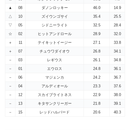
▲
08
ダノンロッキー
46.0
14.9
△
10
ズイウンゴサイ
35.4
25.5
▽
05
シドニーライト
32.5
28.4
☆
02
ヒットアンドロール
28.9
32.0
＋
11
テイキットイージー
27.1
33.8
＋
07
チュウワダイオウ
26.8
34.1
－
03
レギウス
26.1
34.8
－
01
エウロス
24.8
36.1
－
06
マジェンカ
24.2
36.7
－
04
アルディオール
23.3
37.6
－
12
スカイブライトネス
22.9
38.0
－
13
キタサンクリーガー
21.8
39.1
－
15
レッドハルバード
20.6
40.3