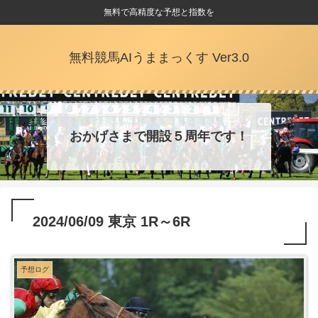
無料で高精度な予想と指数を
無料競馬AIうままっくす Ver3.0
おかげさまで開設５周年です！
2024/06/09 東京 1R～6R
予想ログ