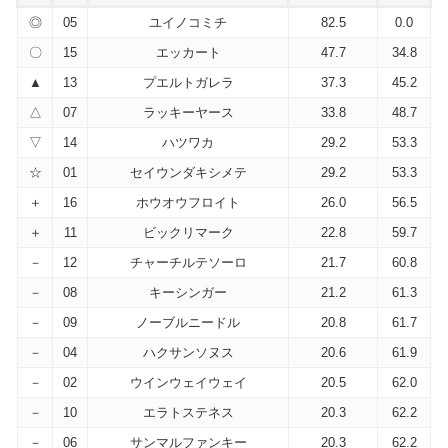
◎
05
ユイノコミチ
82.5
0.0
〇
15
エッカート
47.7
34.8
▲
13
プエルトガレラ
37.3
45.2
△
07
ラッキーヤース
33.8
48.7
▽
14
ハツワカ
29.2
53.3
☆
01
セイウンダキシメテ
29.2
53.3
＋
16
ホウオウフロイト
26.0
56.5
＋
11
ビックリマーク
22.8
59.7
－
12
チャーチルテソーロ
21.7
60.8
－
08
キーシンガー
21.2
61.3
－
09
ノーブルニードル
20.8
61.7
－
04
ハクサンソヌス
20.6
61.9
－
02
ウインウェイウェイ
20.5
62.0
－
10
エラトステネス
20.3
62.2
－
06
サンマルファンキー
20.3
62.2