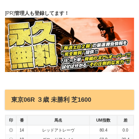
[PR]
管理人も登録してます！
東京06R ３歳 未勝利 芝1600
印
番
馬名
UM指数
差
◎
14
レッドアトレーヴ
80.4
0.0