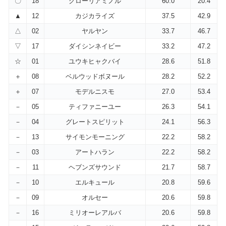
〇
18
グローリアミノル
60.0
20.4
▲
12
カジカライズ
37.5
42.9
△
02
ヤルヤン
33.7
46.7
▽
17
ダイシンネイビー
33.2
47.2
☆
01
ユウキヒャクバイ
28.6
51.8
＋
08
ベルウッドボヌール
28.2
52.2
＋
07
モデルニスモ
27.0
53.4
－
05
ティファニーユー
26.3
54.1
－
04
グレートスピリット
24.1
56.3
－
13
サイモンモーニング
22.2
58.2
－
03
アートハラン
22.2
58.2
－
11
ヘブンズサウンド
21.7
58.7
－
10
エルキュール
20.8
59.6
－
09
オルセー
20.6
59.8
－
16
ミリオーレアルバ
20.6
59.8