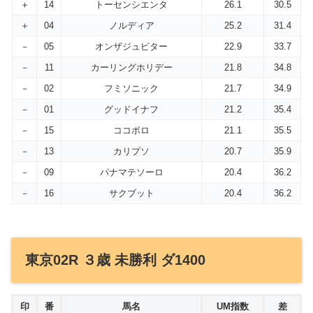
＋
14
トーセンシエンタ
26.1
30.5
＋
04
ノルディア
25.2
31.4
－
05
オンザジュピター
22.9
33.7
－
11
カーリングホリデー
21.8
34.8
－
02
フミソニック
21.7
34.9
－
01
グッドイナフ
21.2
35.4
－
15
ココボロ
21.1
35.5
－
13
カリプソ
20.7
35.9
－
09
パナマテソーロ
20.4
36.2
－
16
サクブット
20.4
36.2
東京02R ３歳 未勝利 ダ1400
印
番
馬名
UM指数
差