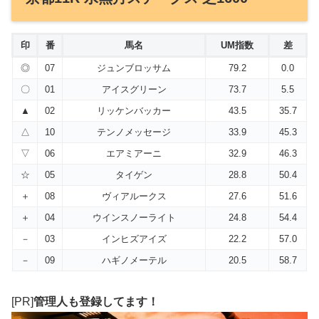
印
番
馬名
UM指数
差
◎
07
ジュンブロッサム
79.2
0.0
〇
01
アイスグリーン
73.7
5.5
▲
02
リッケンバッカー
43.5
35.7
△
10
テンノメッセージ
33.9
45.3
▽
06
エアミアーニ
32.9
46.3
☆
05
タイゲン
28.8
50.4
＋
08
ヴィアルークス
27.6
51.6
＋
04
ウインスノーライト
24.8
54.4
－
03
インヒズアイズ
22.2
57.0
－
09
ハギノメーテル
20.5
58.7
[PR]
管理人も登録してます！