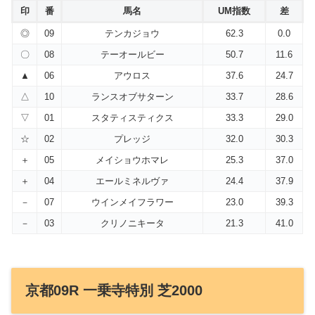
印
番
馬名
UM指数
差
◎
09
テンカジョウ
62.3
0.0
〇
08
テーオールビー
50.7
11.6
▲
06
アウロス
37.6
24.7
△
10
ランスオブサターン
33.7
28.6
▽
01
スタティスティクス
33.3
29.0
☆
02
プレッジ
32.0
30.3
＋
05
メイショウホマレ
25.3
37.0
＋
04
エールミネルヴァ
24.4
37.9
－
07
ウインメイフラワー
23.0
39.3
－
03
クリノニキータ
21.3
41.0
京都09R 一乗寺特別 芝2000