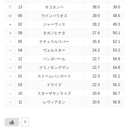
▽
13
オコタンペ
38.5
39.0
☆
06
ウインバリオス
29.0
48.5
＋
02
ジャーヴィス
28.2
49.3
＋
09
タガノヒナタ
27.4
50.1
－
05
ナチュラルリバー
25.4
52.1
－
04
ヴォルスター
24.3
53.2
－
12
ベンダバール
22.7
54.8
－
07
クリノキングマン
22.7
54.8
－
01
ストームバンガード
22.3
55.2
－
03
ドライグ
22.3
55.2
－
10
スターザサンライズ
20.8
56.7
－
11
レヴィアタン
20.6
56.9
0