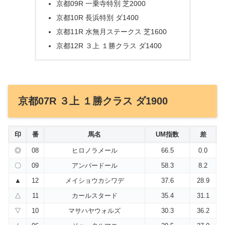
京都09R 一乗寺特別 芝2000
京都10R 長浜特別 ダ1400
京都11R 水無月ステークス 芝1600
京都12R ３上 １勝クラス ダ1400
京都07R ３上 １勝クラス ダ1900
印
番
馬名
UM指数
差
◎
08
ヒロノラメール
66.5
0.0
〇
09
アンバードール
58.3
8.2
▲
12
メイショウカシワデ
37.6
28.9
△
11
カールスタード
35.4
31.1
▽
10
マサハヤウォルズ
30.3
36.2