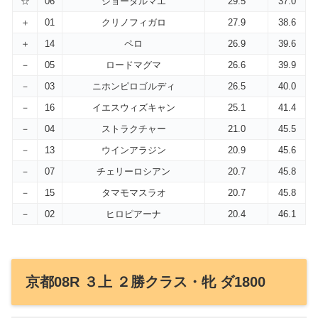
☆
06
ジョータルマエ
29.5
37.0
＋
01
クリノフィガロ
27.9
38.6
＋
14
ペロ
26.9
39.6
－
05
ロードマグマ
26.6
39.9
－
03
ニホンピロゴルディ
26.5
40.0
－
16
イエスウィズキャン
25.1
41.4
－
04
ストラクチャー
21.0
45.5
－
13
ウインアラジン
20.9
45.6
－
07
チェリーロシアン
20.7
45.8
－
15
タマモマスラオ
20.7
45.8
－
02
ヒロピアーナ
20.4
46.1
京都08R ３上 ２勝クラス・牝 ダ1800