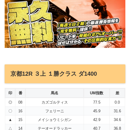
京都12R ３上 １勝クラス ダ1400
印
番
馬名
UM指数
差
◎
08
カズゴルティス
77.5
0.0
〇
16
フェリーニ
45.9
31.6
▲
15
メイショウミシガン
42.9
34.6
△
14
テーオードラッカー
40.7
36.8