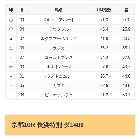
印
番
馬名
UM指数
差
◎
09
メルトユアハート
71.3
0.0
〇
04
ラウダブル
45.4
25.9
▲
02
ルクスマーベリック
41.0
30.3
△
06
ラブカ
36.2
35.1
▽
07
ゴールドブレス
34.3
37.0
☆
03
ホルトバージ
27.6
43.7
＋
01
トラストエムシー
26.7
44.6
＋
05
カズキ
22.5
48.8
－
08
ピエナオルフェ
21.2
50.1
京都10R 長浜特別 ダ1400