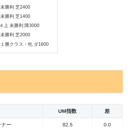
 未勝利 芝2400
 未勝利 芝1400
４上 未勝利 障3000
 未勝利 芝2000
 １勝クラス・牝 ダ1600
UM指数
差
ンナー
82.5
0.0