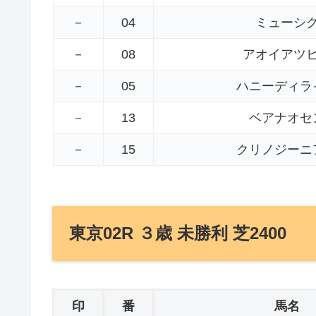
－
04
ミューシ
－
08
アオイアツ
－
05
ハニーディラ
－
13
ベアナオセ
－
15
クリノジーニ
東京02R ３歳 未勝利 芝2400
印
番
馬名