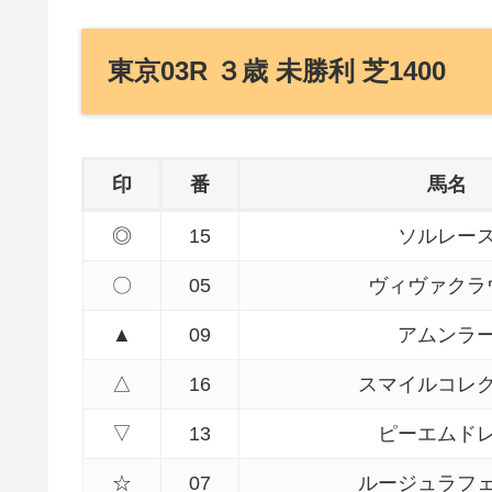
東京03R ３歳 未勝利 芝1400
印
番
馬名
◎
15
ソルレー
〇
05
ヴィヴァクラ
▲
09
アムンラ
△
16
スマイルコレ
▽
13
ピーエムド
☆
07
ルージュラフ