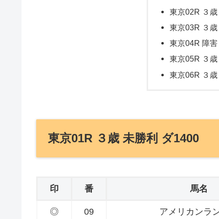
東京02R ３歳
東京03R ３歳
東京04R 障害
東京05R ３歳
東京06R ３歳
東京01R ３歳 未勝利 ダ1400
印
番
馬名
◎
09
アメリカンラ