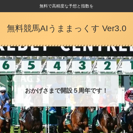
無料で高精度な予想と指数を
無料競馬AIうままっくす Ver3.0
おかげさまで開設５周年です！