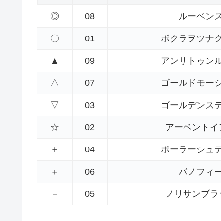
◎
08
ルーベン
〇
01
ボクラヲツナ
▲
09
アンリトゥン
△
07
ゴールドモー
▽
03
ゴールデンス
☆
02
アーベントイ
＋
04
ポーラーシュ
＋
06
バノフィ
－
05
ノリサンブラ