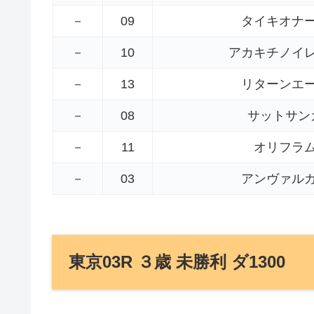
－
09
タイキオナ
－
10
アカキチノイ
－
13
リターンエ
－
08
サットサン
－
11
オリフラ
－
03
アンヴァル
東京03R ３歳 未勝利 ダ1300