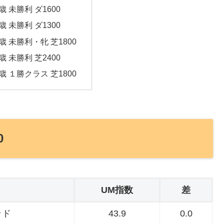
歳 未勝利 ダ1600
歳 未勝利 ダ1300
歳 未勝利・牝 芝1800
歳 未勝利 芝2400
歳 １勝クラス 芝1800
0
UM指数
差
ッド
43.9
0.0