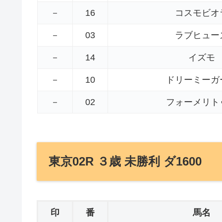
－
16
コスモビオ
－
03
ラブヒュー
－
14
イズモ
－
10
ドリーミーガ
－
02
フォーメリト
東京02R ３歳 未勝利 ダ1600
印
番
馬名