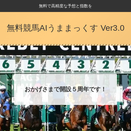
無料で高精度な予想と指数を
無料競馬AIうままっくす Ver3.0
おかげさまで開設５周年です！