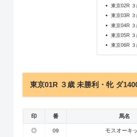
東京02R ３
東京03R ３
東京04R ３
東京05R ３
東京06R ３
東京01R ３歳 未勝利・牝 ダ140
印
番
馬名
◎
09
モスオーキ