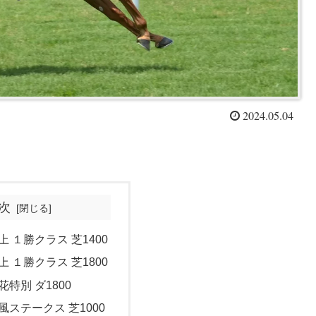
2024.05.04
次
上 １勝クラス 芝1400
上 １勝クラス 芝1800
花特別 ダ1800
駿風ステークス 芝1000