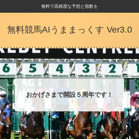
無料で高精度な予想と指数を
無料競馬AIうままっくす Ver3.0
おかげさまで開設５周年です！