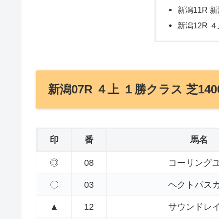
新潟11R 新
新潟12R ４
新潟07R ４上 １勝クラス 芝140
印
番
馬名
◎
08
コーリング
〇
03
ヘクトパス
▲
12
サウンドレ