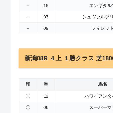
－
15
エンギダル
－
07
シュヴァルツ
－
09
フィレッ
新潟08R ４上 １勝クラス 芝180
印
番
馬名
◎
11
ハワイアンタ
〇
06
スーパーマ