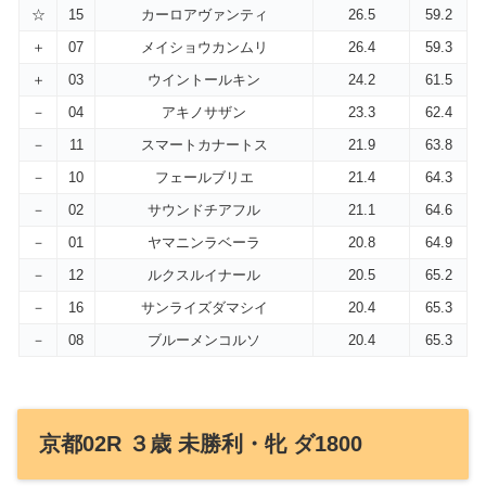
☆
15
カーロアヴァンティ
26.5
59.2
＋
07
メイショウカンムリ
26.4
59.3
＋
03
ウイントールキン
24.2
61.5
－
04
アキノサザン
23.3
62.4
－
11
スマートカナートス
21.9
63.8
－
10
フェールブリエ
21.4
64.3
－
02
サウンドチアフル
21.1
64.6
－
01
ヤマニンラベーラ
20.8
64.9
－
12
ルクスルイナール
20.5
65.2
－
16
サンライズダマシイ
20.4
65.3
－
08
ブルーメンコルソ
20.4
65.3
京都02R ３歳 未勝利・牝 ダ1800