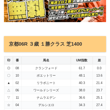
京都06R ３歳 １勝クラス 芝1400
印
番
馬名
UM指数
差
◎
08
クランフォード
61.7
0.0
〇
10
ポエットリー
48.1
13.6
▲
02
リラボニート
40.3
21.4
△
06
ワールドシリーズ
38.0
23.7
▽
11
ナムラエデン
36.6
25.1
☆
04
デルシエロ
34.3
27.4