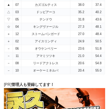
▲
07
カズゴルティス
38.0
37.4
△
03
ドッビアーコ
35.2
40.2
▽
05
テンドウ
31.8
43.6
☆
04
キングヴァージル
27.3
48.1
＋
12
ストームバンガード
27.0
48.4
＋
02
アイスリンディ
24.9
50.5
－
06
オウケンベリー
23.6
51.8
－
11
アマミツツキ
21.0
54.4
－
08
リードアクトレス
20.6
54.8
－
10
オーケーミネルバ
20.4
55.0
[PR]
管理人も登録してます！