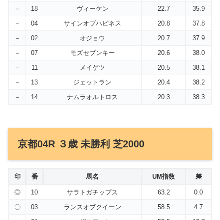
－
18
ヴィーケン
22.7
35.9
－
04
サインオブハピネス
20.8
37.8
－
02
オジョウ
20.7
37.9
－
07
モズセブンキー
20.6
38.0
－
11
メイゲツ
20.5
38.1
－
13
ジェットラン
20.4
38.2
－
14
ナムラオルトロス
20.3
38.3
京都04R ３歳 未勝利 芝2000
印
番
馬名
UM指数
差
◎
10
サラトガチップス
63.2
0.0
〇
03
ランスオブクイーン
58.5
4.7