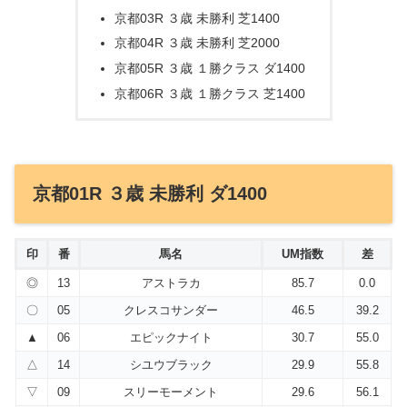
京都03R ３歳 未勝利 芝1400
京都04R ３歳 未勝利 芝2000
京都05R ３歳 １勝クラス ダ1400
京都06R ３歳 １勝クラス 芝1400
京都01R ３歳 未勝利 ダ1400
印
番
馬名
UM指数
差
◎
13
アストラカ
85.7
0.0
〇
05
クレスコサンダー
46.5
39.2
▲
06
エピックナイト
30.7
55.0
△
14
シユウブラック
29.9
55.8
▽
09
スリーモーメント
29.6
56.1