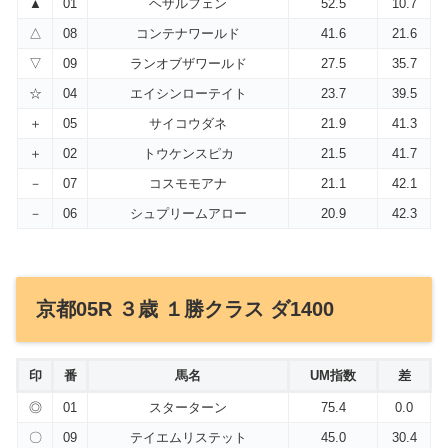
▲
01
ヘザルフェン
52.5
10.7
△
08
コンテナワールド
41.6
21.6
▽
09
ランオブザワールド
27.5
35.7
☆
04
エイシンローテイト
23.7
39.5
＋
05
サイコウダネ
21.9
41.3
＋
02
トウケンスピカ
21.5
41.7
－
07
コスモモアナ
21.1
42.1
－
06
シュプリームアロー
20.9
42.3
京都05R ３歳 １勝クラス ダ1400
印
番
馬名
UM指数
差
◎
01
スターターン
75.4
0.0
〇
09
テイエムリステット
45.0
30.4