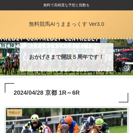
無料で高精度な予想と指数を
無料競馬AIうままっくす Ver3.0
おかげさまで開設５周年です！
2024/04/28 京都 1R～6R
予想ログ