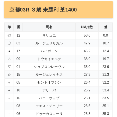
京都03R ３歳 未勝利 芝1400
印
番
馬名
UM指数
差
◎
12
サリュエ
58.6
0.0
〇
03
ルージュリリカル
47.9
10.7
▲
17
ハイボーン
46.2
12.4
△
09
トウカイエルデ
38.9
19.7
▽
01
シュブロンレーヴル
35.0
23.6
☆
15
ルージュレイナス
27.3
31.3
＋
05
セントオブシン
26.4
32.2
＋
10
アリーバ
25.2
33.4
－
16
バニーホップ
25.1
33.5
－
08
ウエストチェリー
23.5
35.1
－
06
ドゥーカスコーリ
23.3
35.3