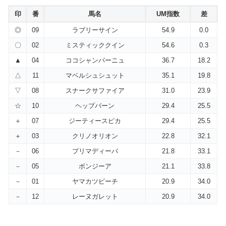
印
番
馬名
UM指数
差
◎
09
ラブリーサイン
54.9
0.0
〇
02
ミスティッククイン
54.6
0.3
▲
04
ココシャンパーニュ
36.7
18.2
△
11
マベルシュシュット
35.1
19.8
▽
08
スナークサファイア
31.0
23.9
☆
10
ヘップバーン
29.4
25.5
＋
07
ジーティースピカ
29.4
25.5
＋
03
クリノオリオン
22.8
32.1
－
06
プリマディーバ
21.8
33.1
－
05
ボンジーア
21.1
33.8
－
01
ヤマカツピーチ
20.9
34.0
－
12
レーヌガレット
20.9
34.0