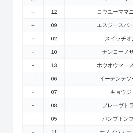
＋
12
コウユーママ
＋
09
エスジースパ
－
02
スイッチオ
－
10
ナンヨーノ
－
13
ホウオウマー
－
06
イーデンテソ
－
07
キョウジ
－
08
ブレーヴト
－
05
バンブトン
－
11
サノノウォー