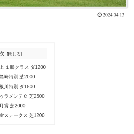
2024.04.13
次
上 １勝クラス ダ1200
島崎特別 芝2000
根川特別 ダ1800
ドゥラメンテＣ 芝2500
月賞 芝2000
春雷ステークス 芝1200