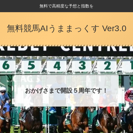
無料で高精度な予想と指数を
無料競馬AIうままっくす Ver3.0
おかげさまで開設５周年です！