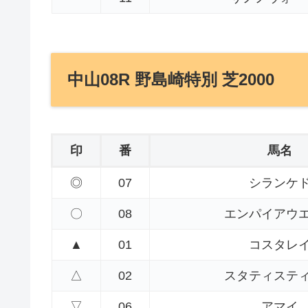
中山08R 野島崎特別 芝2000
印
番
馬名
◎
07
シランケ
〇
08
エンパイアウ
▲
01
コスタレ
△
02
スタティステ
▽
06
アマイ