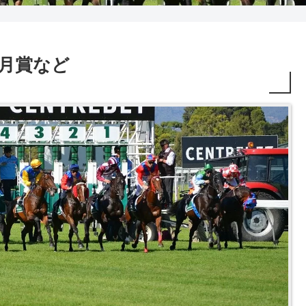
R 皐月賞など