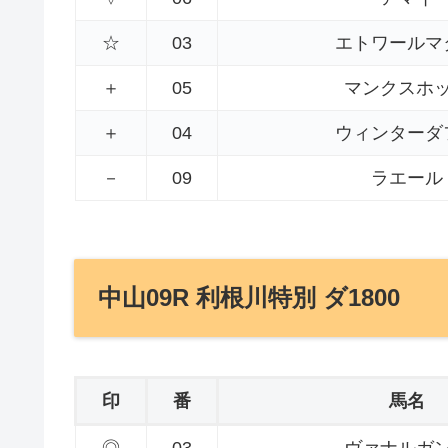
☆
03
エトワールマ
＋
05
マンクスホ
＋
04
ウィンターダ
－
09
ラエール
中山09R 利根川特別 ダ1800
印
番
馬名
◎
03
ヴァナルガ