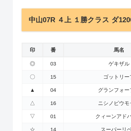
中山07R ４上 １勝クラス ダ120
印
番
馬名
◎
03
ゲキザル
〇
15
ゴットリー
▲
04
グランフォー
△
16
ニシノピウモ
▽
01
クィーンアド
☆
14
スーパーリ