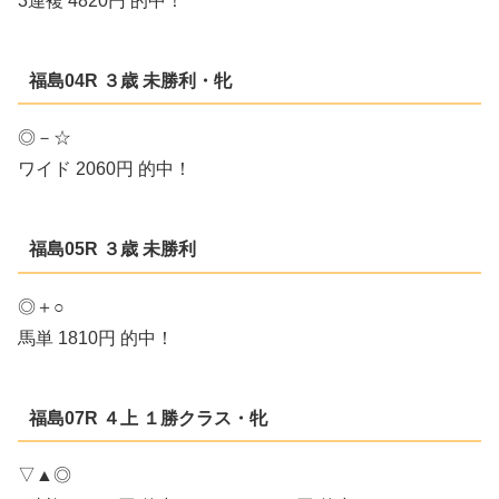
3連複 4820円 的中！
福島04R ３歳 未勝利・牝
◎－☆
ワイド 2060円 的中！
福島05R ３歳 未勝利
◎＋○
馬単 1810円 的中！
福島07R ４上 １勝クラス・牝
▽▲◎