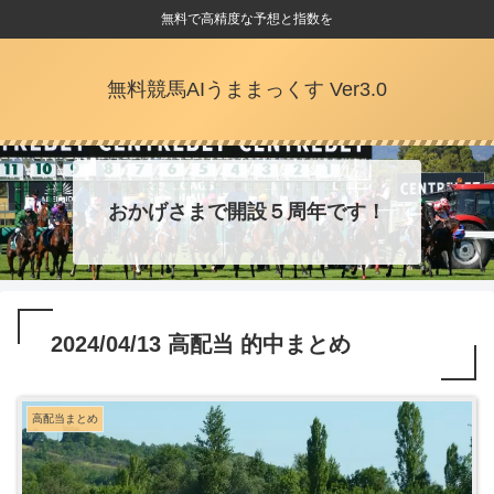
無料で高精度な予想と指数を
無料競馬AIうままっくす Ver3.0
おかげさまで開設５周年です！
2024/04/13 高配当 的中まとめ
高配当まとめ