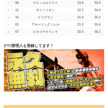
－
09
マリノエルドラド
23.6
53.0
－
12
モリノリオン
22.2
54.4
－
16
ドゥグラン
21.4
55.2
－
03
アルーリングソレル
21.0
55.6
－
07
ピカイチキリシマ
20.4
56.2
[PR]
管理人も登録してます！