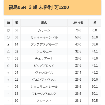
福島05R ３歳 未勝利 芝1200
印
番
馬名
UM指数
差
◎
06
カリーシ
76.6
0.0
〇
08
ミッキーキャンドル
58.6
18.0
▲
14
プレアデスグループ
43.0
33.6
△
02
ツェルニー
32.5
44.1
▽
01
チェリアーナ
28.6
48.0
☆
15
ビッグブロック
27.5
49.1
＋
04
ヴァシロペス
27.4
49.2
＋
11
グエンフィヴァル
26.6
50.0
－
05
ショコラエクレール
26.5
50.1
－
13
フレースヴェルグ
26.5
50.1
－
10
アジャスト
26.1
50.5