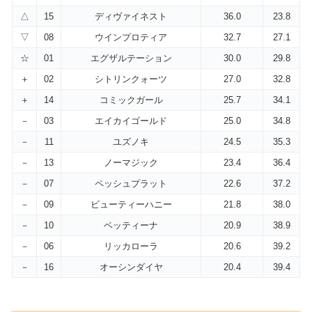
△
15
ディヴァイネスト
36.0
23.8
▽
08
ウインプロティア
32.7
27.1
☆
01
エグザルテーション
30.0
29.8
＋
02
シトリンクォーツ
27.0
32.8
＋
14
コミックガール
25.7
34.1
－
03
エイカイゴールド
25.0
34.8
－
11
ユズノキ
24.5
35.3
－
13
ノーマジック
23.4
36.4
－
07
ペッシュプラット
22.6
37.2
－
09
ビューティーハニー
21.8
38.0
－
10
ベッティーナ
20.9
38.9
－
06
リッカローラ
20.6
39.2
－
16
オーシンダイヤ
20.4
39.4