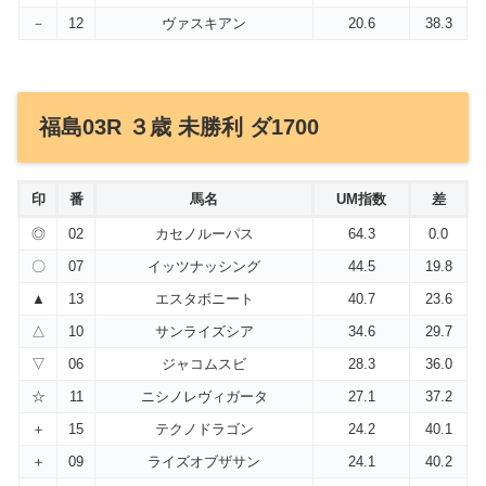
－
12
ヴァスキアン
20.6
38.3
福島03R ３歳 未勝利 ダ1700
印
番
馬名
UM指数
差
◎
02
カセノルーパス
64.3
0.0
〇
07
イッツナッシング
44.5
19.8
▲
13
エスタボニート
40.7
23.6
△
10
サンライズシア
34.6
29.7
▽
06
ジャコムスビ
28.3
36.0
☆
11
ニシノレヴィガータ
27.1
37.2
＋
15
テクノドラゴン
24.2
40.1
＋
09
ライズオブザサン
24.1
40.2