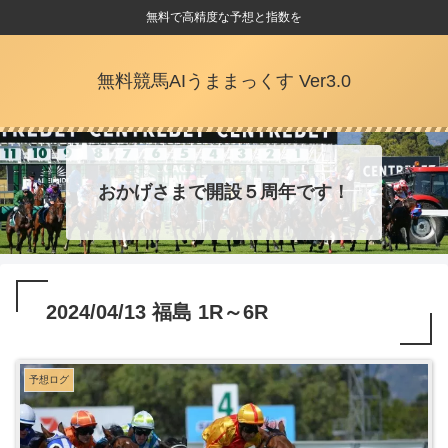
無料で高精度な予想と指数を
無料競馬AIうままっくす Ver3.0
おかげさまで開設５周年です！
2024/04/13 福島 1R～6R
予想ログ