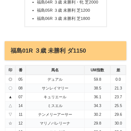
福島04R ３歳 未勝利・牝 芝2000
福島05R ３歳 未勝利 芝1200
福島06R ３歳 未勝利 芝1800
福島01R ３歳 未勝利 ダ1150
印
番
馬名
UM指数
差
◎
05
デュアル
59.8
0.0
〇
08
サンレイマリー
38.5
21.3
▲
07
キュリエール
36.1
23.7
△
14
ミスエル
34.3
25.5
▽
11
テンメリーアーサー
30.2
29.6
☆
12
マリノバレリーナ
29.8
30.0