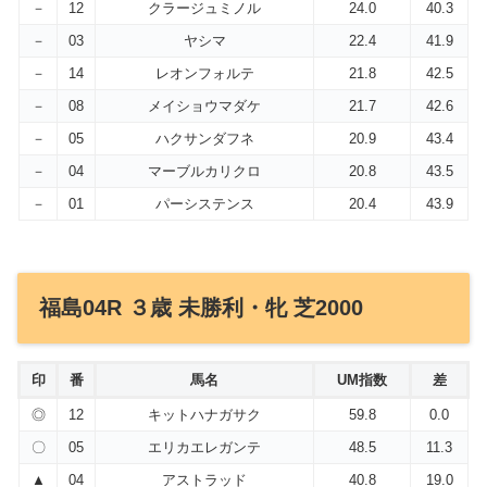
－
12
クラージュミノル
24.0
40.3
－
03
ヤシマ
22.4
41.9
－
14
レオンフォルテ
21.8
42.5
－
08
メイショウマダケ
21.7
42.6
－
05
ハクサンダフネ
20.9
43.4
－
04
マーブルカリクロ
20.8
43.5
－
01
パーシステンス
20.4
43.9
福島04R ３歳 未勝利・牝 芝2000
印
番
馬名
UM指数
差
◎
12
キットハナガサク
59.8
0.0
〇
05
エリカエレガンテ
48.5
11.3
▲
04
アストラッド
40.8
19.0