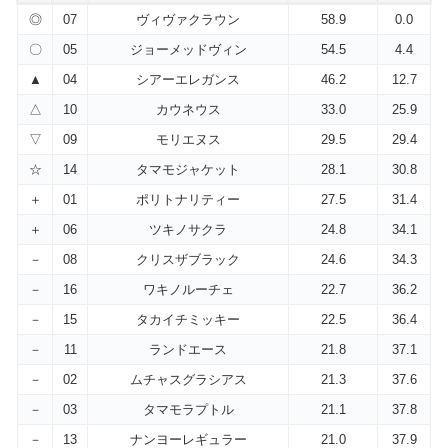
◎
07
ヴィヴァクラウン
58.9
0.0
〇
05
ジョーメッドヴィン
54.5
4.4
▲
04
シアーエレガンス
46.2
12.7
△
10
カウネウス
33.0
25.9
▽
09
モリエヌス
29.5
29.4
☆
14
タマモジャケット
28.1
30.8
＋
01
ポリトナリティー
27.5
31.4
＋
06
ツキノサクラ
24.8
34.1
－
08
クリスザブラック
24.6
34.3
－
16
ワキノルーチェ
22.7
36.2
－
15
タカイチミッキー
22.5
36.4
－
11
ランドエース
21.8
37.1
－
02
ムチャスグラシアス
21.3
37.6
－
03
タマモラプトル
21.1
37.8
－
13
ナンヨーレギュラー
21.0
37.9