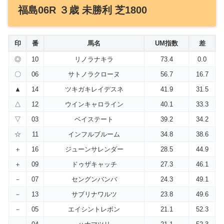
福島06R ３歳 未勝利 芝1800
印
番
馬名
UM指数
差
◎
10
リノラナキラ
73.4
0.0
〇
06
サトノラクローヌ
56.7
16.7
▲
14
ツキガキレイデスネ
41.9
31.5
△
12
ウインキャロライン
40.1
33.3
▽
03
ベイステート
39.2
34.2
☆
11
インフルブルーム
34.8
38.6
＋
16
ジューンサレンダー
28.5
44.9
＋
09
ドゥザキャッチ
27.3
46.1
－
07
セングンバンバ
24.3
49.1
－
13
サブリナワルツ
23.8
49.6
－
05
エイシントレボン
21.1
52.3