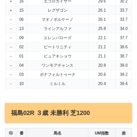
＋
16
エコロカイザー
29.6
30.2
＋
15
レグザゴン
26.1
33.7
－
06
マオノボルケーノ
26.1
33.7
－
13
ラインアルファ
25.8
34.0
－
09
エレンバローズ
22.1
37.7
－
02
ビートリニティ
21.2
38.6
－
01
ピュアキショウ
21.1
38.7
－
04
ワンモアチャンス
20.8
39.0
－
03
ボナフォルトゥーナ
20.6
39.2
－
10
ミルミル
20.4
39.4
福島02R ３歳 未勝利 芝1200
印
番
馬名
UM指数
差