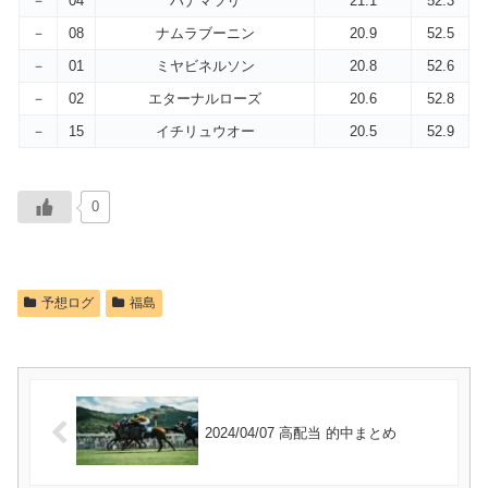
－
04
ハナマツリ
21.1
52.3
－
08
ナムラブーニン
20.9
52.5
－
01
ミヤビネルソン
20.8
52.6
－
02
エターナルローズ
20.6
52.8
－
15
イチリュウオー
20.5
52.9
0
予想ログ
福島
2024/04/07 高配当 的中まとめ