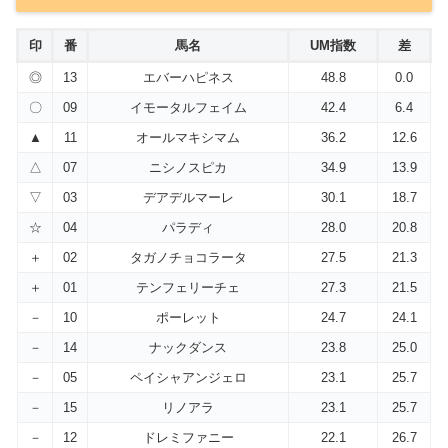
印
番
馬名
UM指数
差
◎
13
エバーハピネス
48.8
0.0
〇
09
イモータルフェイム
42.4
6.4
▲
11
オールマキシマム
36.2
12.6
△
07
ニシノスピカ
34.9
13.9
▽
03
デアデルマーレ
30.1
18.7
☆
04
パラディ
28.0
20.8
＋
02
タガノチョコラータ
27.5
21.3
＋
01
テンフェリーチェ
27.3
21.5
－
10
ポーレット
24.7
24.1
－
14
ナックダンス
23.8
25.0
－
05
ペイシャアンジェロ
23.1
25.7
－
15
リノアラ
23.1
25.7
－
12
ドレミファニー
22.1
26.7