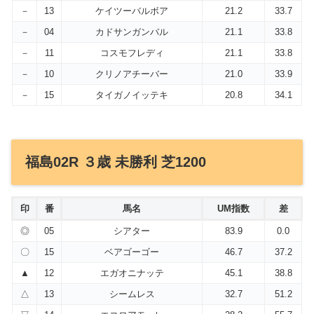
－
13
ケイツーバルボア
21.2
33.7
－
04
カドサンガンバル
21.1
33.8
－
11
コスモフレディ
21.1
33.8
－
10
クリノアチーバー
21.0
33.9
－
15
タイガノイッテキ
20.8
34.1
福島02R ３歳 未勝利 芝1200
印
番
馬名
UM指数
差
◎
05
シアター
83.9
0.0
〇
15
ベアゴーゴー
46.7
37.2
▲
12
エガオニナッテ
45.1
38.8
△
13
シームレス
32.7
51.2