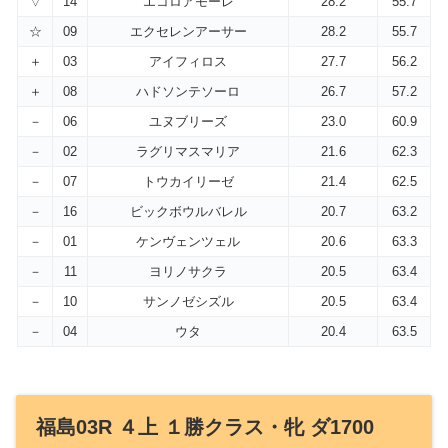
▽
14
エコロアモーレ
28.2
55.7
☆
09
エクセレンアーサー
28.2
55.7
＋
03
アイフィロス
27.7
56.2
＋
08
ハドソンテソーロ
26.7
57.2
－
06
ユヌブリーズ
23.0
60.9
－
02
ラグリマスマリア
21.6
62.3
－
07
トウカイリーゼ
21.4
62.5
－
16
ビックボウルバレル
20.7
63.2
－
01
ケンヴェンツェル
20.6
63.3
－
11
ヨリノサクラ
20.5
63.4
－
10
サンノゼシズル
20.5
63.4
－
04
ウタ
20.4
63.5
福島03R ４上 １勝クラス・牝 ダ1700