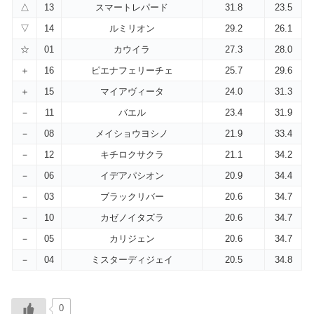
△
13
スマートレパード
31.8
23.5
▽
14
ルミリオン
29.2
26.1
☆
01
カウイラ
27.3
28.0
＋
16
ピエナフェリーチェ
25.7
29.6
＋
15
マイアヴィータ
24.0
31.3
－
11
バエル
23.4
31.9
－
08
メイショウヨシノ
21.9
33.4
－
12
キチロクサクラ
21.1
34.2
－
06
イデアパシオン
20.9
34.4
－
03
ブラックリバー
20.6
34.7
－
10
カゼノイタズラ
20.6
34.7
－
05
カリジェン
20.6
34.7
－
04
ミスターディジェイ
20.5
34.8
0