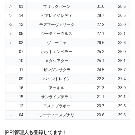
△
01
ブリックバーン
31.6
28.6
▽
14
ピアレイジレディ
29.7
30.5
☆
13
モズマーヴェリック
27.2
33.0
＋
05
ジーティーウルス
27.1
33.1
＋
02
ヴァーニャ
26.6
33.6
－
07
ホットエンペラー
25.2
35.0
－
10
メタシアター
25.1
35.1
－
11
ゼンダンサクラ
24.5
35.7
－
09
パイントレイン
22.8
37.4
－
16
アーキル
21.3
38.9
－
15
サンライズテラス
21.1
39.1
－
12
アスクブラボー
20.7
39.5
－
04
ジーティースズナリ
20.6
39.6
[PR]
管理人も登録してます！