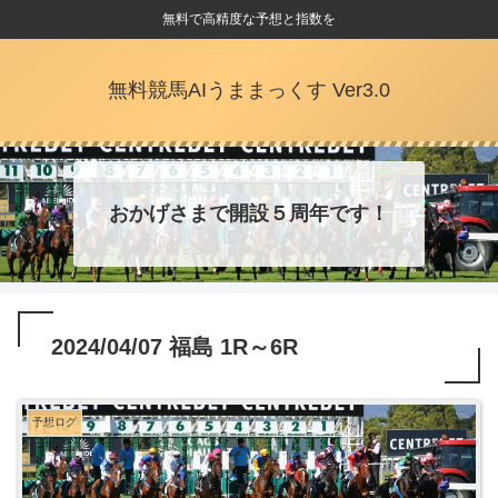
無料で高精度な予想と指数を
無料競馬AIうままっくす Ver3.0
おかげさまで開設５周年です！
2024/04/07 福島 1R～6R
予想ログ