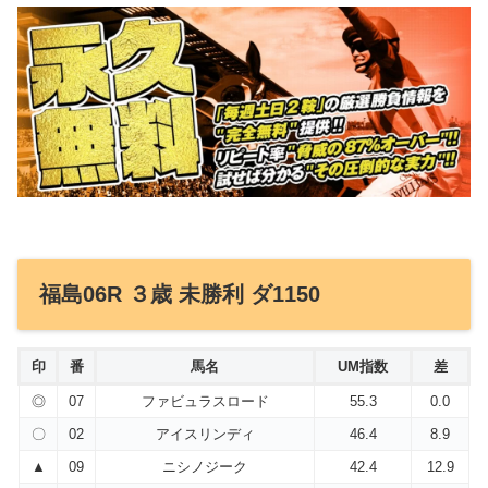
福島06R ３歳 未勝利 ダ1150
印
番
馬名
UM指数
差
◎
07
ファビュラスロード
55.3
0.0
〇
02
アイスリンディ
46.4
8.9
▲
09
ニシノジーク
42.4
12.9