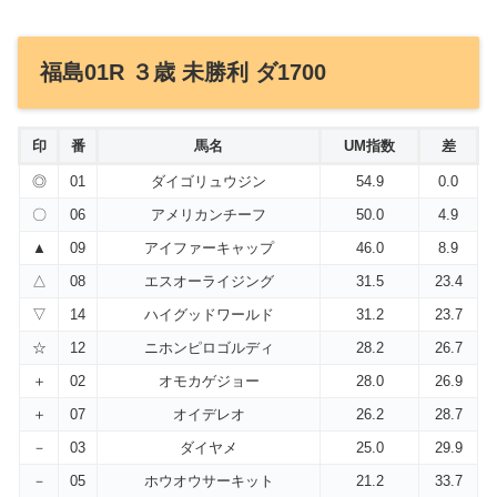
福島01R ３歳 未勝利 ダ1700
印
番
馬名
UM指数
差
◎
01
ダイゴリュウジン
54.9
0.0
〇
06
アメリカンチーフ
50.0
4.9
▲
09
アイファーキャップ
46.0
8.9
△
08
エスオーライジング
31.5
23.4
▽
14
ハイグッドワールド
31.2
23.7
☆
12
ニホンピロゴルディ
28.2
26.7
＋
02
オモカゲジョー
28.0
26.9
＋
07
オイデレオ
26.2
28.7
－
03
ダイヤメ
25.0
29.9
－
05
ホウオウサーキット
21.2
33.7