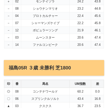
＋
02
モンテイゾラ
24.2
43.8
－
08
ショウナンマリオ
23.2
44.8
－
04
プロトカルチャー
22.4
45.6
－
07
シャーマンズケイブ
22.2
45.8
－
12
ポピュラーソング
21.9
46.1
－
03
ムーンスター
20.6
47.4
－
14
ファルコンビーク
20.6
47.4
福島05R ３歳 未勝利 芝1800
印
番
馬名
UM指数
差
◎
08
コンテナワールド
60.2
0.0
〇
06
スプリンクルソルト
43.4
16.8
▲
03
クスクス
36.7
23.5