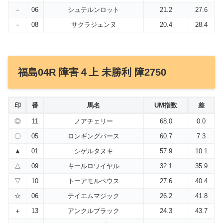
－
06
シュテルンロット
21.2
27.6
－
08
サクラジェンヌ
20.4
28.4
福島04R 障害４上 未勝利 障2750
印
番
馬名
UM指数
差
◎
11
ノアチェリー
68.0
0.0
〇
05
ロンギングバース
60.7
7.3
▲
01
シゲルタヌキ
57.9
10.1
△
09
キールロワイヤル
32.1
35.9
▽
10
トーアモルペウス
27.6
40.4
☆
06
テイエムマジック
26.2
41.8
＋
13
アンクルブラック
24.3
43.7