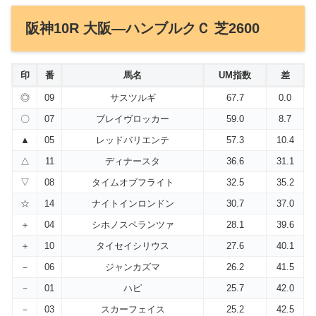
阪神10R 大阪―ハンブルクＣ 芝2600
印
番
馬名
UM指数
差
◎
09
サスツルギ
67.7
0.0
〇
07
ブレイヴロッカー
59.0
8.7
▲
05
レッドバリエンテ
57.3
10.4
△
11
ディナースタ
36.6
31.1
▽
08
タイムオブフライト
32.5
35.2
☆
14
ナイトインロンドン
30.7
37.0
＋
04
シホノスペランツァ
28.1
39.6
＋
10
タイセイシリウス
27.6
40.1
－
06
ジャンカズマ
26.2
41.5
－
01
ハピ
25.7
42.0
－
03
スカーフェイス
25.2
42.5