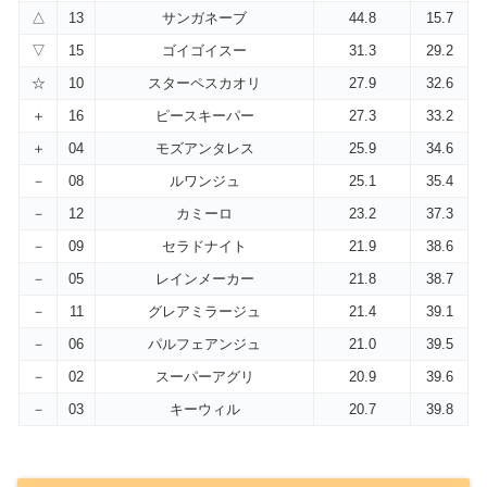
△
13
サンガネーブ
44.8
15.7
▽
15
ゴイゴイスー
31.3
29.2
☆
10
スターペスカオリ
27.9
32.6
＋
16
ピースキーパー
27.3
33.2
＋
04
モズアンタレス
25.9
34.6
－
08
ルワンジュ
25.1
35.4
－
12
カミーロ
23.2
37.3
－
09
セラドナイト
21.9
38.6
－
05
レインメーカー
21.8
38.7
－
11
グレアミラージュ
21.4
39.1
－
06
パルフェアンジュ
21.0
39.5
－
02
スーパーアグリ
20.9
39.6
－
03
キーウィル
20.7
39.8