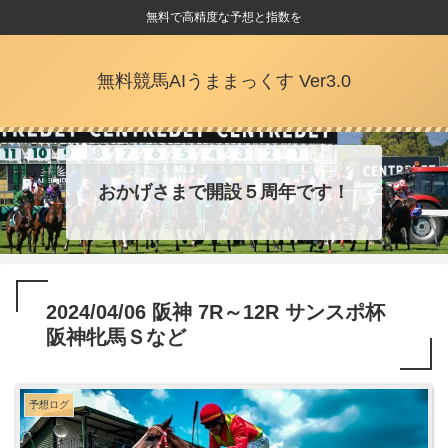
無料で高精度な予想と指数を
無料競馬AIうままっくす Ver3.0
おかげさまで開設５周年です！
2024/04/06 阪神 7R～12R サンスポ杯
阪神牝馬Ｓなど
予想ログ