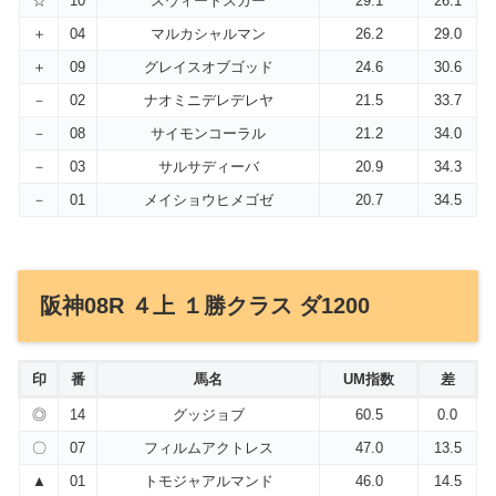
☆
10
スウィートスカー
29.1
26.1
＋
04
マルカシャルマン
26.2
29.0
＋
09
グレイスオブゴッド
24.6
30.6
－
02
ナオミニデレデレヤ
21.5
33.7
－
08
サイモンコーラル
21.2
34.0
－
03
サルサディーバ
20.9
34.3
－
01
メイショウヒメゴゼ
20.7
34.5
阪神08R ４上 １勝クラス ダ1200
印
番
馬名
UM指数
差
◎
14
グッジョブ
60.5
0.0
〇
07
フィルムアクトレス
47.0
13.5
▲
01
トモジャアルマンド
46.0
14.5