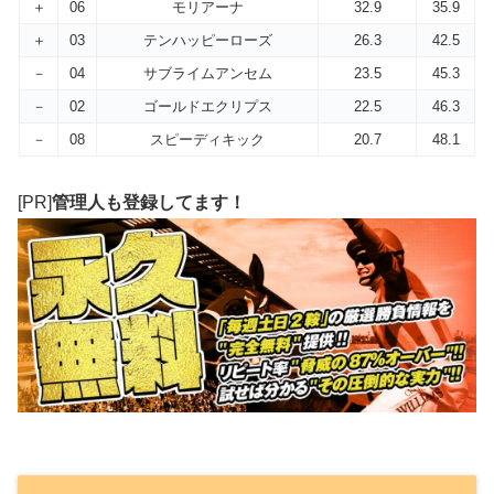
＋
06
モリアーナ
32.9
35.9
＋
03
テンハッピーローズ
26.3
42.5
－
04
サブライムアンセム
23.5
45.3
－
02
ゴールドエクリプス
22.5
46.3
－
08
スピーディキック
20.7
48.1
[PR]
管理人も登録してます！