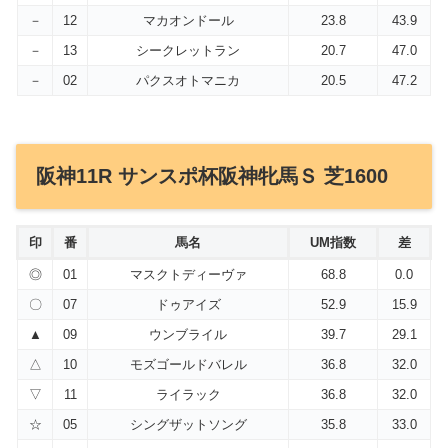
－
12
マカオンドール
23.8
43.9
－
13
シークレットラン
20.7
47.0
－
02
パクスオトマニカ
20.5
47.2
阪神11R サンスポ杯阪神牝馬Ｓ 芝1600
印
番
馬名
UM指数
差
◎
01
マスクトディーヴァ
68.8
0.0
〇
07
ドゥアイズ
52.9
15.9
▲
09
ウンブライル
39.7
29.1
△
10
モズゴールドバレル
36.8
32.0
▽
11
ライラック
36.8
32.0
☆
05
シングザットソング
35.8
33.0