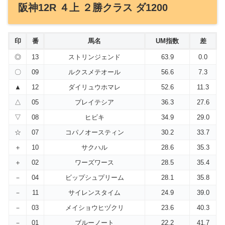
阪神12R ４上 ２勝クラス ダ1200
印
番
馬名
UM指数
差
◎
13
ストリンジェンド
63.9
0.0
〇
09
ルクスメテオール
56.6
7.3
▲
12
ダイリュウホマレ
52.6
11.3
△
05
プレイテシア
36.3
27.6
▽
08
ヒビキ
34.9
29.0
☆
07
コパノオースティン
30.2
33.7
＋
10
サクハル
28.6
35.3
＋
02
ワーズワース
28.5
35.4
－
04
ビップシュプリーム
28.1
35.8
－
11
サイレンスタイム
24.9
39.0
－
03
メイショウヒヅクリ
23.6
40.3
－
01
ブルーノート
22.2
41.7