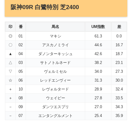
阪神09R 白鷺特別 芝2400
印
番
馬名
UM指数
差
◎
01
マキシ
61.3
0.0
〇
02
アスカノミライ
44.6
16.7
▲
04
ダノンターキッシュ
42.6
18.7
△
03
サトノトルネード
38.2
23.1
▽
05
ヴェルミセル
34.0
27.3
☆
06
レッドエンヴィー
31.3
30.0
＋
10
レヴォルタード
28.9
32.4
＋
08
ウェイビー
27.8
33.5
－
09
ダンツエスプリ
27.0
34.3
－
07
エンタングルメント
25.4
35.9