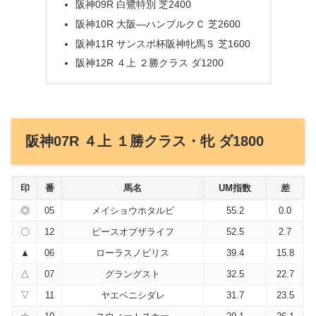
阪神09R 白鷺特別 芝2400
阪神10R 大阪―ハンブルクＣ 芝2600
阪神11R サンスポ杯阪神牝馬Ｓ 芝1600
阪神12R ４上 ２勝クラス ダ1200
阪神07R ４上 １勝クラス・牝 ダ1800
印
番
馬名
UM指数
差
◎
05
メイショウホタルビ
55.2
0.0
〇
12
ピースオブザライフ
52.5
2.7
▲
06
ローラスノビリス
39.4
15.8
△
07
グラングスト
32.5
22.7
▽
11
ヤエベニシダレ
31.7
23.5