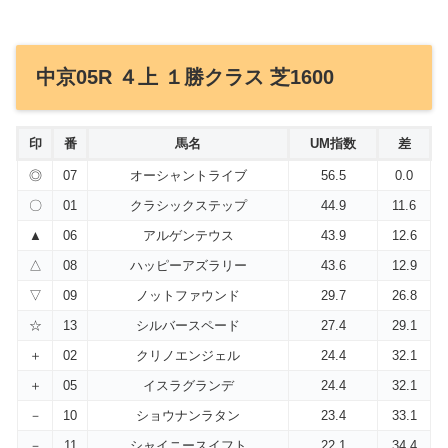
中京05R ４上 １勝クラス 芝1600
印
番
馬名
UM指数
差
◎
07
オーシャントライブ
56.5
0.0
〇
01
クラシックステップ
44.9
11.6
▲
06
アルゲンテウス
43.9
12.6
△
08
ハッピーアズラリー
43.6
12.9
▽
09
ノットファウンド
29.7
26.8
☆
13
シルバースペード
27.4
29.1
＋
02
クリノエンジェル
24.4
32.1
＋
05
イスラグランデ
24.4
32.1
－
10
ショウナンラタン
23.4
33.1
－
11
シャイニースイフト
22.1
34.4