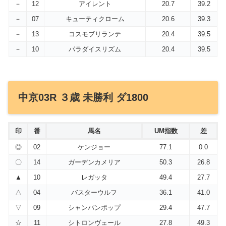
－
12
アイレント
20.7
39.2
－
07
キューティクローム
20.6
39.3
－
13
コスモブリランテ
20.4
39.5
－
10
パラダイスリズム
20.4
39.5
中京03R ３歳 未勝利 ダ1800
印
番
馬名
UM指数
差
◎
02
ケンジョー
77.1
0.0
〇
14
ガーデンカメリア
50.3
26.8
▲
10
レガッタ
49.4
27.7
△
04
バスターウルフ
36.1
41.0
▽
09
シャンパンポップ
29.4
47.7
☆
11
シトロンヴェール
27.8
49.3