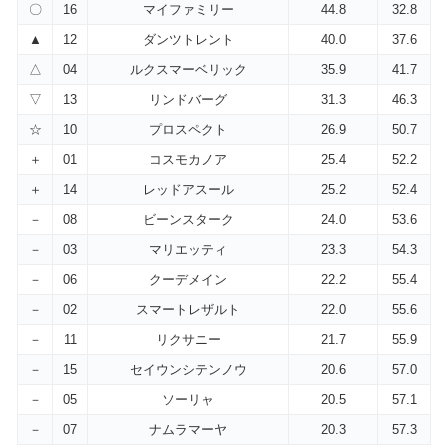
〇
16
マイファミリー
44.8
32.8
▲
12
ダンツトレント
40.0
37.6
△
04
ルクスマーベリック
35.9
41.7
▽
13
リンドバーグ
31.3
46.3
☆
10
プロスペクト
26.9
50.7
＋
01
コスモカノア
25.4
52.2
＋
14
レッドアスール
25.2
52.4
－
08
ビーンスターク
24.0
53.6
－
03
マリエッティ
23.3
54.3
－
06
クーデメイン
22.2
55.4
－
02
スマートレザルト
22.0
55.6
－
11
リクサニー
21.7
55.9
－
15
セイウンシテンノウ
20.6
57.0
－
05
ソーリャ
20.5
57.1
－
07
ナムラマーヤ
20.3
57.3