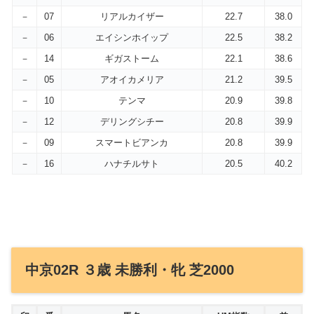
－
07
リアルカイザー
22.7
38.0
－
06
エイシンホイップ
22.5
38.2
－
14
ギガストーム
22.1
38.6
－
05
アオイカメリア
21.2
39.5
－
10
テンマ
20.9
39.8
－
12
デリングシチー
20.8
39.9
－
09
スマートビアンカ
20.8
39.9
－
16
ハナチルサト
20.5
40.2
中京02R ３歳 未勝利・牝 芝2000