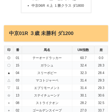
中京06R ４上 １勝クラス ダ1800
中京01R ３歳 未勝利 ダ1200
印
番
馬名
UM指数
差
◎
01
テーオードラッカー
60.7
0.0
〇
15
ガラシュ
32.4
28.3
▲
04
スリーボビー
32.3
28.4
△
03
マコトジャーベ
31.4
29.3
▽
11
エブリモーメント
31.4
29.3
☆
13
ステイチューンド
30.1
30.6
＋
08
ストライクオン
28.2
32.5
＋
02
ゴールデンスイープ
27.0
33.7