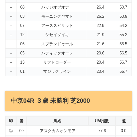
＋
08
バッジオブオナー
26.4
50.7
＋
03
モーニングヤマト
26.2
50.9
－
07
アーススピリット
22.9
54.2
－
12
シセイダイキ
21.9
55.2
－
06
スプランドゥール
21.6
55.5
－
05
バティックオーレ
20.6
56.5
－
13
リフトローダー
20.4
56.7
－
01
マジックライン
20.4
56.7
中京04R ３歳 未勝利 芝2000
印
番
馬名
UM指数
差
◎
09
アスクカムオンモア
77.6
0.0