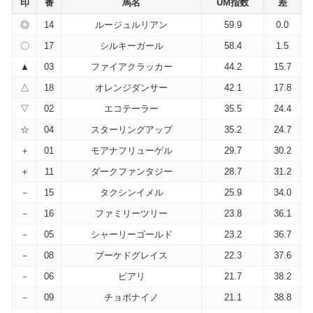
印
番
馬名
UM指数
差
◎
14
ルージュルリアン
59.9
0.0
〇
17
シルキーガール
58.4
1.5
▲
03
ファイアクラッカー
44.2
15.7
△
18
オレンジダンサー
42.1
17.8
▽
02
エコテーラー
35.5
24.4
☆
04
スターリングアップ
35.2
24.7
＋
01
モアナフリューゲル
29.7
30.2
＋
11
ダークファンタジー
28.7
31.2
－
15
タクシンイメル
25.9
34.0
－
16
ファミリーツリー
23.8
36.1
－
05
シャーリーゴールド
23.2
36.7
－
08
ブーケドグレイス
22.3
37.6
－
06
ピアリ
21.7
38.2
－
09
チョボナイノ
21.1
38.8