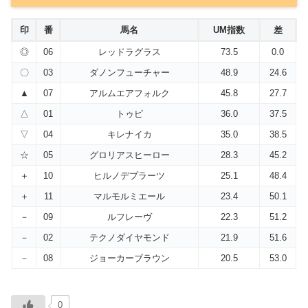
印
番
馬名
UM指数
差
◎
06
レッドラグラス
73.5
0.0
〇
03
ダノンフューチャー
48.9
24.6
▲
07
アルムエアフォルク
45.8
27.7
△
01
トゥピ
36.0
37.5
▽
04
キレナイカ
35.0
38.5
☆
05
グロリアスヒーロー
28.3
45.2
＋
10
ヒルノデプラーツ
25.1
48.4
＋
11
マルモルミエール
23.4
50.1
－
09
ルフレーヴ
22.3
51.2
－
02
テクノダイヤモンド
21.9
51.6
－
08
ジョーカーブラウン
20.5
53.0
0