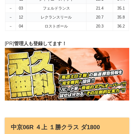
－
03
フェルドランス
21.4
35.1
－
12
レクランスリール
20.7
35.8
－
04
ロストボール
20.3
36.2
[PR]
管理人も登録してます！
中京06R ４上 １勝クラス ダ1800