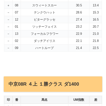
＋
08
スウィートスカー
30.5
13.4
－
07
テンクウハット
28.6
15.3
－
12
ビターグラッセ
27.4
16.5
－
01
ツッチーフェイス
23.2
20.7
－
13
フォーカルフラワー
22.9
21.0
－
02
ダッチアイリス
22.1
21.8
－
09
ハートループ
21.4
22.5
中京08R ４上 １勝クラス ダ1400
印
番
馬名
UM指数
差