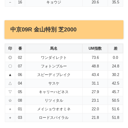
－
16
キョウジ
20.6
35.5
中京09R 金山特別 芝2000
印
番
馬名
UM指数
差
◎
02
ワンダイレクト
73.6
0.0
〇
07
フォトンブルー
48.8
24.8
▲
06
スピーディブレイク
43.4
30.2
△
04
サスケ
31.1
42.5
▽
05
キャリーハピネス
27.9
45.7
☆
08
リツィタル
23.1
50.5
＋
01
メイショウオオミネ
22.0
51.6
＋
03
ロードスパイラル
21.8
51.8