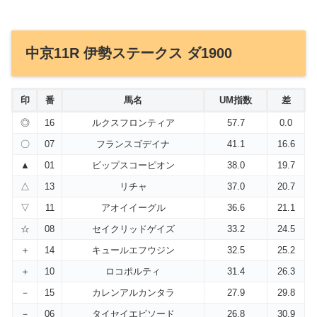
中京11R 伊勢ステークス ダ1900
印
番
馬名
UM指数
差
◎
16
ルクスフロンティア
57.7
0.0
〇
07
フランスゴデイナ
41.1
16.6
▲
01
ビップスコーピオン
38.0
19.7
△
13
リチャ
37.0
20.7
▽
11
アオイイーグル
36.6
21.1
☆
08
セイクリッドゲイズ
33.2
24.5
＋
14
キュールエフウジン
32.5
25.2
＋
10
ロコポルティ
31.4
26.3
－
15
カレンアルカンタラ
27.9
29.8
－
06
タイセイエピソード
26.8
30.9