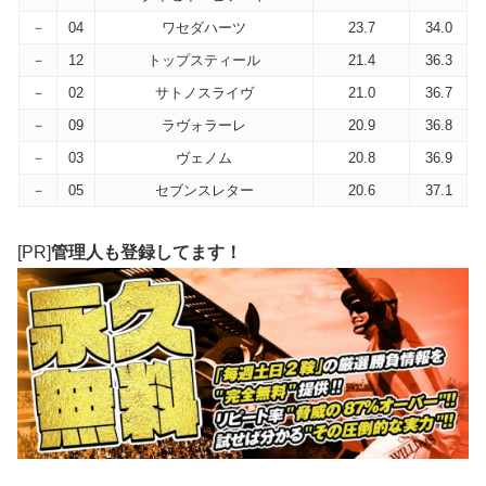
－
04
ワセダハーツ
23.7
34.0
－
12
トップスティール
21.4
36.3
－
02
サトノスライヴ
21.0
36.7
－
09
ラヴォラーレ
20.9
36.8
－
03
ヴェノム
20.8
36.9
－
05
セブンスレター
20.6
37.1
[PR]
管理人も登録してます！