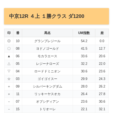
中京12R ４上 １勝クラス ダ1200
印
番
馬名
UM指数
差
◎
10
グランプレジール
54.2
0.0
〇
08
ヨドノゴールド
41.5
12.7
▲
06
モカラエース
33.6
20.6
△
05
レジーナローズ
32.2
22.0
▽
04
ロードドミニオン
30.6
23.6
☆
03
ゴイゴイスー
29.9
24.3
＋
09
シルバーキングダム
28.0
26.2
＋
11
リッキーヤスオカ
26.4
27.8
－
07
オブシディアン
23.6
30.6
－
15
トリオーレ
22.1
32.1