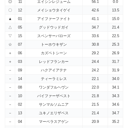
◎
11
エイシンレジューム
56.1
0.0
〇
12
メイショウタイゲイ
42.6
13.5
▲
01
アイファーファイト
41.1
15.0
△
05
グッドウッドガイ
34.7
21.4
▽
15
スペンサーバローズ
33.6
22.5
☆
07
トーホウキザン
30.8
25.3
＋
06
カズペトシーン
29.2
26.9
＋
03
レッドフランカー
24.4
31.7
－
09
ハクアイアテナ
24.2
31.9
－
14
ティーラミレス
22.1
34.0
－
08
ワンダフルヘヴン
22.0
34.1
－
10
バイファーザベスト
21.8
34.3
－
02
サンマルソムニア
21.5
34.6
－
13
ユキノエリザベス
21.4
34.7
－
04
マーベラスアゲン
20.9
35.2