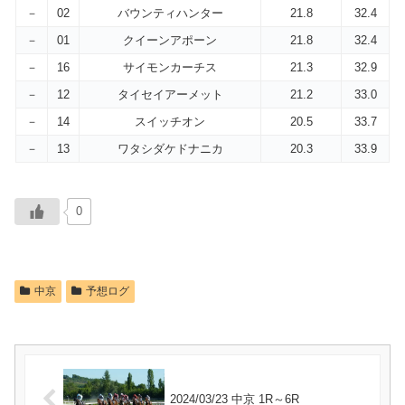
－
02
バウンティハンター
21.8
32.4
－
01
クイーンアポーン
21.8
32.4
－
16
サイモンカーチス
21.3
32.9
－
12
タイセイアーメット
21.2
33.0
－
14
スイッチオン
20.5
33.7
－
13
ワタシダケドナニカ
20.3
33.9
0
中京
予想ログ
2024/03/23 中京 1R～6R