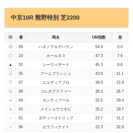
中京10R 熊野特別 芝2200
印
番
馬名
UM指数
差
◎
09
ハギノアルデバラン
54.9
0.0
〇
10
ホールネス
47.3
7.6
▲
02
シーウィザード
45.3
9.6
△
05
アームブランシュ
43.8
11.1
▽
07
エルディアブロ
39.0
15.9
☆
08
コレオグラファー
28.2
26.7
＋
04
カンティプール
25.5
29.4
＋
03
メイショウウネビ
25.2
29.7
－
01
ダディーズトリップ
23.7
31.2
－
06
セラフィナイト
22.3
32.6