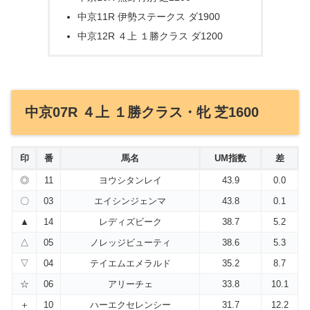
中京11R 伊勢ステークス ダ1900
中京12R ４上 １勝クラス ダ1200
中京07R ４上 １勝クラス・牝 芝1600
印
番
馬名
UM指数
差
◎
11
ヨウシタンレイ
43.9
0.0
〇
03
エイシンジェンマ
43.8
0.1
▲
14
レディズビーク
38.7
5.2
△
05
ノレッジビューティ
38.6
5.3
▽
04
テイエムエメラルド
35.2
8.7
☆
06
アリーチェ
33.8
10.1
＋
10
ハーエクセレンシー
31.7
12.2