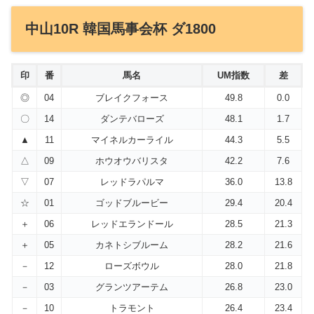
中山10R 韓国馬事会杯 ダ1800
印
番
馬名
UM指数
差
◎
04
ブレイクフォース
49.8
0.0
〇
14
ダンテバローズ
48.1
1.7
▲
11
マイネルカーライル
44.3
5.5
△
09
ホウオウバリスタ
42.2
7.6
▽
07
レッドラパルマ
36.0
13.8
☆
01
ゴッドブルービー
29.4
20.4
＋
06
レッドエランドール
28.5
21.3
＋
05
カネトシブルーム
28.2
21.6
－
12
ローズボウル
28.0
21.8
－
03
グランツアーテム
26.8
23.0
－
10
トラモント
26.4
23.4