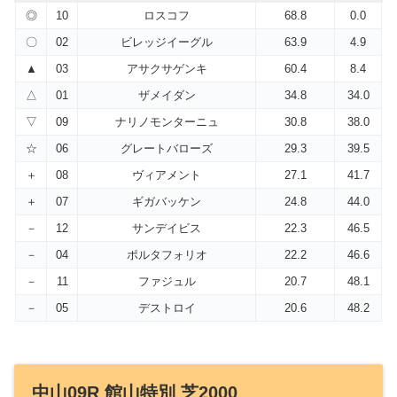
◎
10
ロスコフ
68.8
0.0
〇
02
ビレッジイーグル
63.9
4.9
▲
03
アサクサゲンキ
60.4
8.4
△
01
ザメイダン
34.8
34.0
▽
09
ナリノモンターニュ
30.8
38.0
☆
06
グレートバローズ
29.3
39.5
＋
08
ヴィアメント
27.1
41.7
＋
07
ギガバッケン
24.8
44.0
－
12
サンデイビス
22.3
46.5
－
04
ポルタフォリオ
22.2
46.6
－
11
ファジュル
20.7
48.1
－
05
デストロイ
20.6
48.2
中山09R 館山特別 芝2000