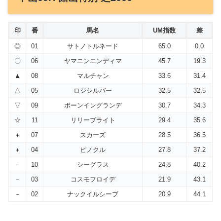
印
番
馬名
UM指数
差
◎
01
サトノトルネード
65.0
0.0
〇
06
ヤマニンエンディマ
45.7
19.3
▲
08
マルチャン
33.6
31.4
△
05
ロジシルバー
32.5
32.5
▽
09
ボーンイングランデ
30.7
34.3
☆
11
リリーブライト
29.4
35.6
＋
07
スカーズ
28.5
36.5
＋
04
ピノクル
27.8
37.2
－
10
シーグラス
24.8
40.2
－
03
コスモフロイデ
21.9
43.1
－
02
ナックイルシーブ
20.9
44.1