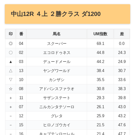
中山12R ４上 ２勝クラス ダ1200
印
番
馬名
UM指数
差
◎
04
スクーバー
69.1
0.0
〇
02
エコロドゥネス
44.8
24.3
▲
03
デュードメール
44.2
24.9
△
13
ヤングワールド
38.4
30.7
▽
10
カンザシ
35.5
33.6
☆
08
アドバンスファラオ
30.8
38.3
＋
11
サザンステート
29.3
39.8
＋
07
ニルカンタテソーロ
26.1
43.0
－
12
グレタ
25.9
43.2
－
15
ヒロノゴウカイ
21.5
47.6
－
16
キャプテンローレル
21.4
47.7