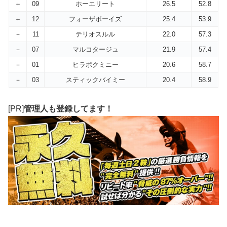
＋
09
ホーエリート
26.5
52.8
＋
12
フォーザボーイズ
25.4
53.9
－
11
テリオスルル
22.0
57.3
－
07
マルコタージュ
21.9
57.4
－
01
ヒラボクミニー
20.6
58.7
－
03
スティックバイミー
20.4
58.9
[PR]
管理人も登録してます！