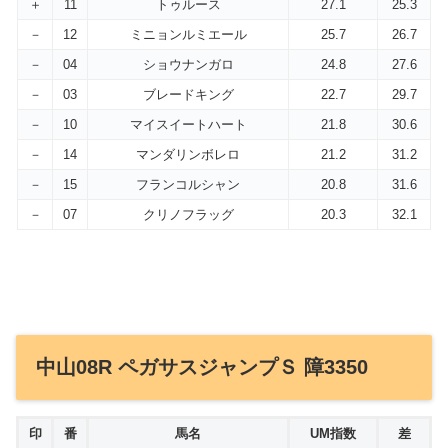
＋
11
トゥルース
27.1
25.3
－
12
ミニョンルミエール
25.7
26.7
－
04
ショウナンガロ
24.8
27.6
－
03
ブレードキング
22.7
29.7
－
10
マイスイートハート
21.8
30.6
－
14
マンダリンボレロ
21.2
31.2
－
15
フランコルシャン
20.8
31.6
－
07
クリノフラッグ
20.3
32.1
中山08R ペガサスジャンプＳ 障3350
印
番
馬名
UM指数
差