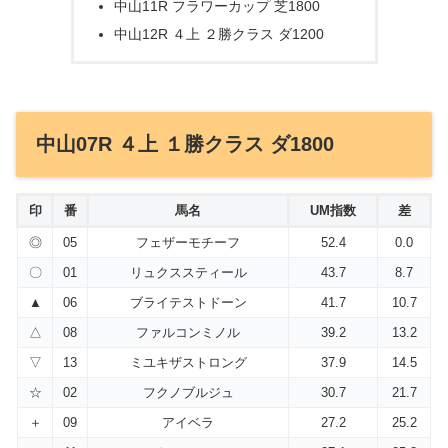
中山11R フラワーカップ 芝1800
中山12R ４上 ２勝クラス ダ1200
中山07R ４上 １勝クラス ダ1800
印
番
馬名
UM指数
差
◎
05
フェザーモチーフ
52.4
0.0
〇
01
リュクススティール
43.7
8.7
▲
06
ブライテストドーン
41.7
10.7
△
08
ファルコンミノル
39.2
13.2
▽
13
ミユキザストロング
37.9
14.5
☆
02
フクノブルジュ
30.7
21.7
＋
09
アイベラ
27.2
25.2