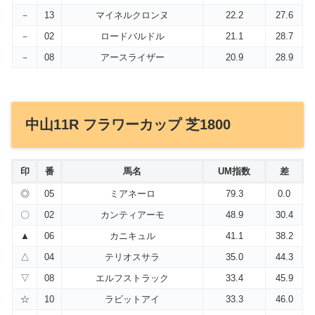
－
13
マイネルクロンヌ
22.2
27.6
－
02
ロードバルドル
21.1
28.7
－
08
アースライザー
20.9
28.9
中山11R フラワーカップ 芝1800
印
番
馬名
UM指数
差
◎
05
ミアネーロ
79.3
0.0
〇
02
カンティアーモ
48.9
30.4
▲
06
カニキュル
41.1
38.2
△
04
テリオスサラ
35.0
44.3
▽
08
エルフストラック
33.4
45.9
☆
10
ラビットアイ
33.3
46.0