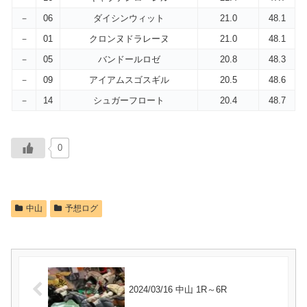
－
06
ダイシンウィット
21.0
48.1
－
01
クロンヌドラレーヌ
21.0
48.1
－
05
バンドールロゼ
20.8
48.3
－
09
アイアムスゴスギル
20.5
48.6
－
14
シュガーフロート
20.4
48.7
0
中山
予想ログ
2024/03/16 中山 1R～6R