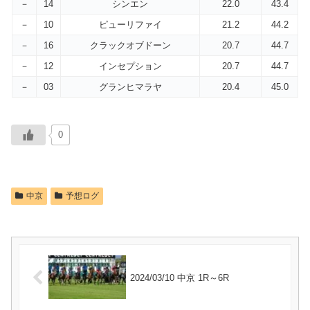
－
14
シンエン
22.0
43.4
－
10
ピューリファイ
21.2
44.2
－
16
クラックオブドーン
20.7
44.7
－
12
インセプション
20.7
44.7
－
03
グランヒマラヤ
20.4
45.0
0
中京
予想ログ
2024/03/10 中京 1R～6R