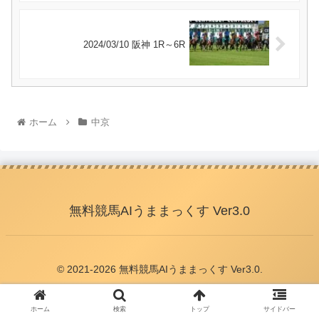
2024/03/10 阪神 1R～6R
ホーム
中京
無料競馬AIうままっくす Ver3.0
© 2021-2026 無料競馬AIうままっくす Ver3.0.
ホーム
検索
トップ
サイドバー