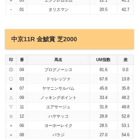
＋
05
エンブレムボム
22.1
41.1
－
01
タリスマン
20.5
42.7
中京11R 金鯱賞 芝2000
印
番
馬名
UM指数
差
◎
04
プログノーシス
81.6
0.0
〇
03
ドゥレッツァ
67.8
13.8
▲
07
ヤマニンサルバム
45.8
35.8
△
09
ノッキングポイント
33.4
48.2
▽
11
エアサージュ
31.8
49.8
☆
12
ハヤヤッコ
28.8
52.8
＋
06
ヨーホーレイク
28.5
53.1
＋
08
バラジ
27.0
54.6