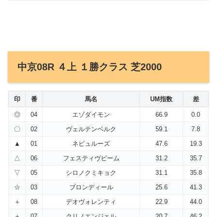
中京08R ４上 １勝クラス 芝2000
印
番
馬名
UM指数
差
◎
04
エゾダイモン
66.9
0.0
〇
02
ヴェルテンベルク
59.1
7.8
▲
01
ネビュルーズ
47.6
19.3
△
06
フェスティヴビーム
31.2
35.7
▽
05
シロノクミキョク
31.1
35.8
☆
03
ブロンディール
25.6
41.3
＋
08
デオヴォレンティ
22.9
44.0
＋
07
クリノエンジェル
20.7
46.2