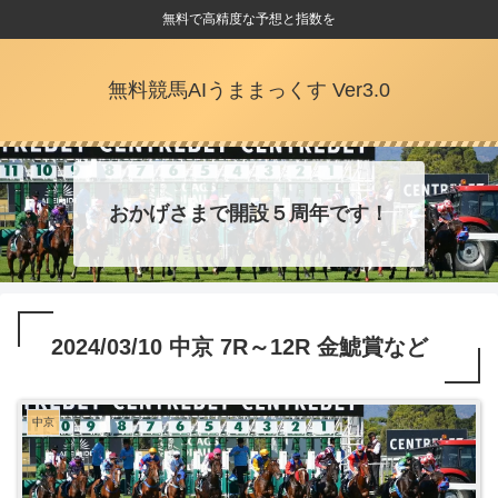
無料で高精度な予想と指数を
無料競馬AIうままっくす Ver3.0
おかげさまで開設５周年です！
2024/03/10 中京 7R～12R 金鯱賞など
中京