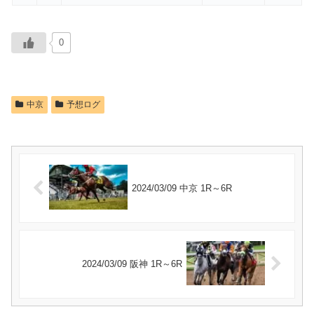
0
中京
予想ログ
2024/03/09 中京 1R～6R
2024/03/09 阪神 1R～6R