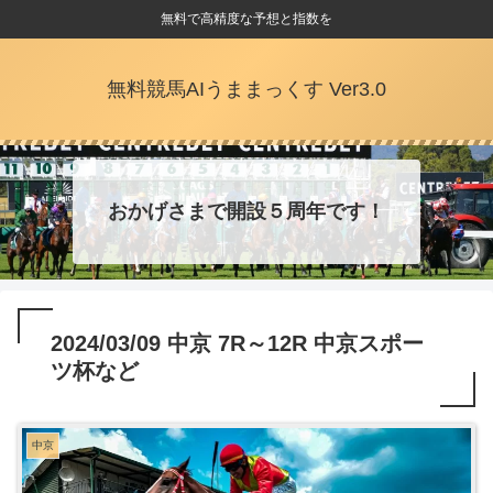
無料で高精度な予想と指数を
無料競馬AIうままっくす Ver3.0
おかげさまで開設５周年です！
2024/03/09 中京 7R～12R 中京スポー
ツ杯など
中京