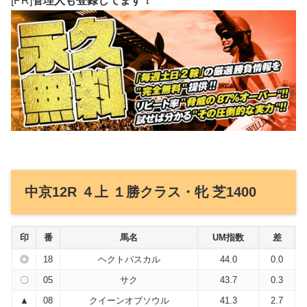
[PR]
管理人も登録してます！
中京12R ４上 １勝クラス・牝 芝1400
印
番
馬名
UM指数
差
◎
18
ヘクトパスカル
44.0
0.0
〇
05
サク
43.7
0.3
▲
08
クイーンオブソウル
41.3
2.7