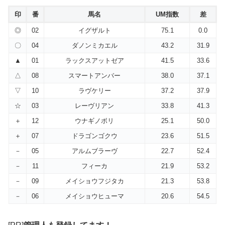
印
番
馬名
UM指数
差
◎
02
イグザルト
75.1
0.0
〇
04
ダノンミカエル
43.2
31.9
▲
01
ラックスアットゼア
41.5
33.6
△
08
スマートアンバー
38.0
37.1
▽
10
ラヴケリー
37.2
37.9
☆
03
レーヴリアン
33.8
41.3
＋
12
ウナギノボリ
25.1
50.0
＋
07
ドラゴンゴクウ
23.6
51.5
－
05
アルムブラーヴ
22.7
52.4
－
11
フィーカ
21.9
53.2
－
09
メイショウフジタカ
21.3
53.8
－
06
メイショウヒューマ
20.6
54.5