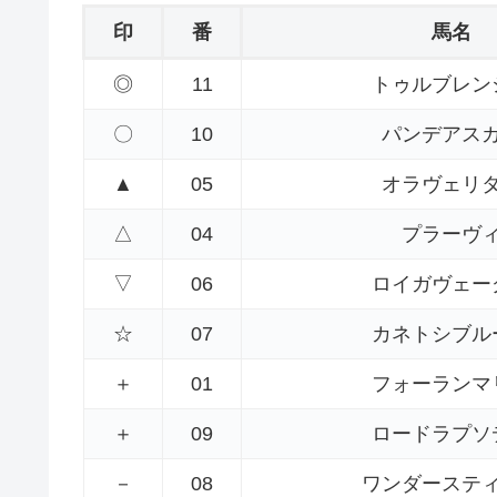
印
番
馬名
◎
11
トゥルブレン
〇
10
パンデアス
▲
05
オラヴェリ
△
04
プラーヴ
▽
06
ロイガヴェー
☆
07
カネトシブル
＋
01
フォーランマ
＋
09
ロードラプソ
－
08
ワンダーステ