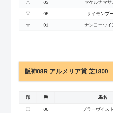
△
03
マケルナマサ
▽
05
サイモンブ
☆
01
ナンヨーウイ
阪神08R アルメリア賞 芝1800
印
番
馬名
◎
06
ブラーヴイス