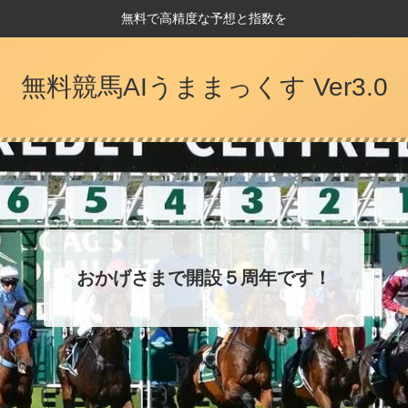
無料で高精度な予想と指数を
無料競馬AIうままっくす Ver3.0
おかげさまで開設５周年です！