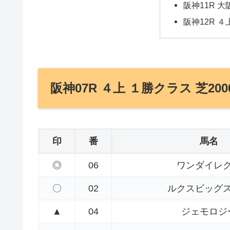
阪神11R 大
阪神12R ４
阪神07R ４上 １勝クラス 芝200
印
番
馬名
◎
06
ワンダイレ
〇
02
ルクスビッグ
▲
04
ジェモロジ