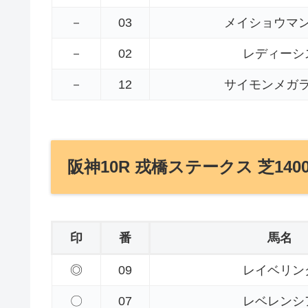
－
03
メイショウマ
－
02
レディーシ
－
12
サイモンメガ
阪神10R 戎橋ステークス 芝140
印
番
馬名
◎
09
レイベリン
〇
07
レベレンシ