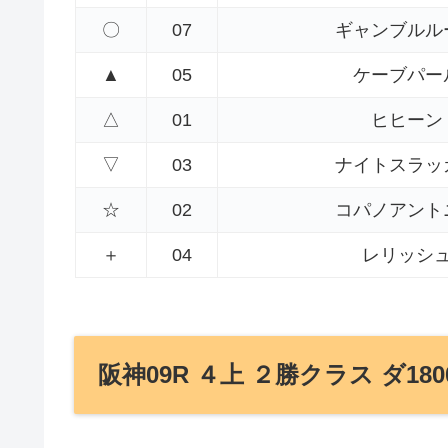
〇
07
ギャンブルル
▲
05
ケーブパー
△
01
ヒヒーン
▽
03
ナイトスラッ
☆
02
コパノアント
＋
04
レリッシ
阪神09R ４上 ２勝クラス ダ180