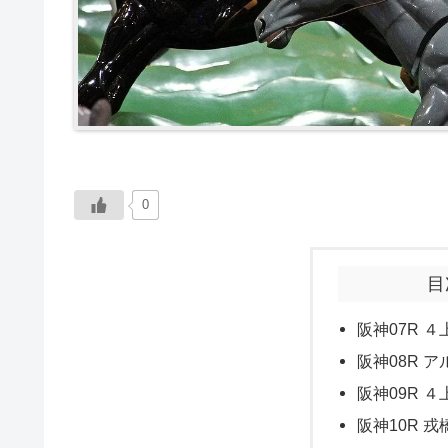
0
目
阪神07R ４
阪神08R ア
阪神09R ４
阪神10R 戎