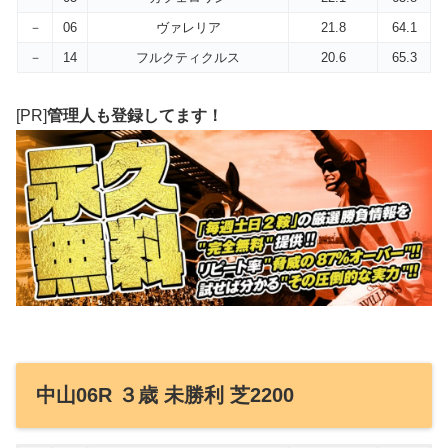
－
06
ヴァレリア
21.8
64.1
－
14
フルクティクルス
20.6
65.3
[PR]
管理人も登録してます！
中山06R ３歳 未勝利 芝2200