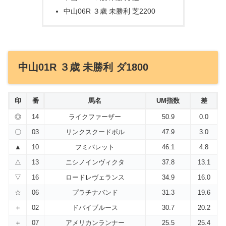
中山06R ３歳 未勝利 芝2200
中山01R ３歳 未勝利 ダ1800
印
番
馬名
UM指数
差
◎
14
ライクファーザー
50.9
0.0
〇
03
リンクスクードボル
47.9
3.0
▲
10
フミバレット
46.1
4.8
△
13
ニシノインヴィクタ
37.8
13.1
▽
16
ロードレヴェランス
34.9
16.0
☆
06
プラチナバンド
31.3
19.6
＋
02
ドバイブルース
30.7
20.2
＋
07
アメリカンランナー
25.5
25.4