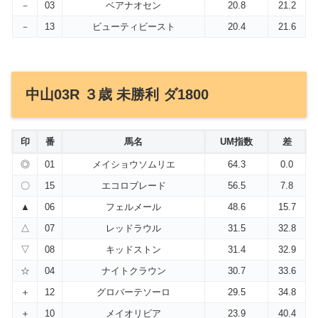
－
03
ベアナオセン
20.8
21.2
－
13
ビューティビースト
20.4
21.6
中山03R ３歳 未勝利 ダ1800
印
番
馬名
UM指数
差
◎
01
メイショウソムリエ
64.3
0.0
〇
15
エコロブレード
56.5
7.8
▲
06
フェルメール
48.6
15.7
△
07
レッドラウル
31.5
32.8
▽
08
キッドストン
31.4
32.9
☆
04
ナイトクラウン
30.7
33.6
＋
12
グロバーテソーロ
29.5
34.8
＋
10
メイオリビア
23.9
40.4