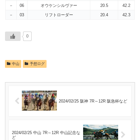
－
06
オウケンシルヴァー
20.5
42.2
－
03
リフトローダー
20.4
42.3
0
中山
予想ログ
2024/02/25 阪神 7R～12R 阪急杯など
2024/02/25 中山 7R～12R 中山記念な
ど