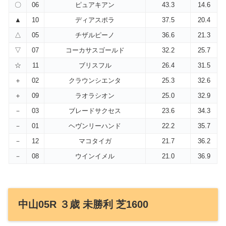
〇
06
ピュアキアン
43.3
14.6
▲
10
ディアスポラ
37.5
20.4
△
05
チザルピーノ
36.6
21.3
▽
07
コーカサスゴールド
32.2
25.7
☆
11
ブリスフル
26.4
31.5
＋
02
クラウンシエンタ
25.3
32.6
＋
09
ラオラシオン
25.0
32.9
－
03
ブレードサクセス
23.6
34.3
－
01
ヘヴンリーハンド
22.2
35.7
－
12
マコタイガ
21.7
36.2
－
08
ウインイメル
21.0
36.9
中山05R ３歳 未勝利 芝1600