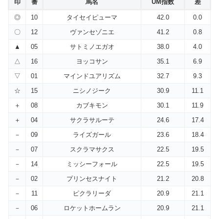
印
番
馬名
UM指数
差
◎
10
タイセイピューマ
42.0
0.0
〇
12
ヴァンセゾニエ
41.2
0.8
▲
05
サトミノエガオ
38.0
4.0
△
16
ヨッコサン
35.1
6.9
▽
01
マインドユアリズム
32.7
9.3
☆
15
ニシノジーク
30.9
11.1
＋
08
カブキモン
30.1
11.9
＋
04
サクラサルーテ
24.6
17.4
－
09
ライズガール
23.6
18.4
－
07
スクラマサクス
22.5
19.5
－
14
ミッシーフォール
22.5
19.5
－
02
プリンセスナイト
21.2
20.8
－
11
ピクラリーダ
20.9
21.1
－
06
ロケットホームラン
20.9
21.1