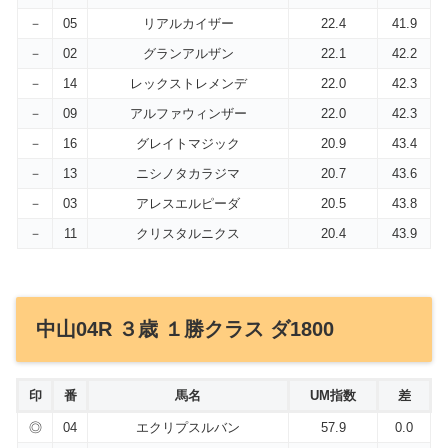
－
05
リアルカイザー
22.4
41.9
－
02
グランアルザン
22.1
42.2
－
14
レックストレメンデ
22.0
42.3
－
09
アルファウィンザー
22.0
42.3
－
16
グレイトマジック
20.9
43.4
－
13
ニシノタカラジマ
20.7
43.6
－
03
アレスエルピーダ
20.5
43.8
－
11
クリスタルニクス
20.4
43.9
中山04R ３歳 １勝クラス ダ1800
印
番
馬名
UM指数
差
◎
04
エクリプスルバン
57.9
0.0