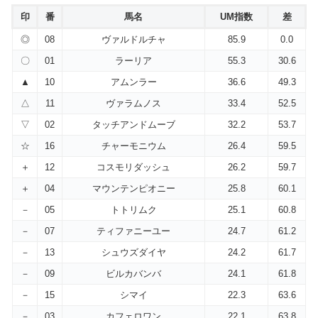
印
番
馬名
UM指数
差
◎
08
ヴァルドルチャ
85.9
0.0
〇
01
ラーリア
55.3
30.6
▲
10
アムンラー
36.6
49.3
△
11
ヴァラムノス
33.4
52.5
▽
02
タッチアンドムーブ
32.2
53.7
☆
16
チャーモニウム
26.4
59.5
＋
12
コスモリダッシュ
26.2
59.7
＋
04
マウンテンピオニー
25.8
60.1
－
05
トトリムク
25.1
60.8
－
07
ティファニーユー
24.7
61.2
－
13
シュウズダイヤ
24.2
61.7
－
09
ビルカバンバ
24.1
61.8
－
15
シマイ
22.3
63.6
－
03
カフェロワン
22.1
63.8