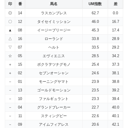
印
番
馬名
UM指数
差
◎
14
ラスカンブレス
62.7
0.0
〇
12
タイセイミッション
46.0
16.7
▲
08
イージーブリージー
45.3
17.4
△
16
ローランド
33.8
28.9
▽
07
ヘルト
33.5
29.2
☆
05
エヴィエニス
28.5
34.2
＋
15
ボクラヲツナグモノ
25.4
37.3
＋
02
セブンオーシャン
24.6
38.1
－
01
モーニングヤマト
23.9
38.8
－
13
ゴールドモーション
23.5
39.2
－
10
ファルギュラント
23.3
39.4
－
04
グランドブレーカー
22.7
40.0
－
11
スティングビー
22.6
40.1
－
09
アイムフィアレス
20.6
42.1