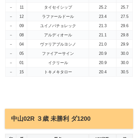
－
11
タイセイシップ
25.2
25.7
－
12
ラファールドール
23.4
27.5
－
09
ユイノパチョレック
21.3
29.6
－
08
アルディオール
21.1
29.8
－
04
ヴァリアブルヨシノ
21.0
29.9
－
05
ファイアーサイン
20.9
30.0
－
01
イクリール
20.9
30.0
－
15
トキメキタロー
20.4
30.5
中山02R ３歳 未勝利 ダ1200