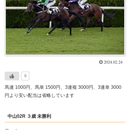
2024.02.24
0
馬連 1000円、馬単 1500円、3連複 3000円、3連単 3000
円より安い配当は省略しています
中山02R ３歳 未勝利