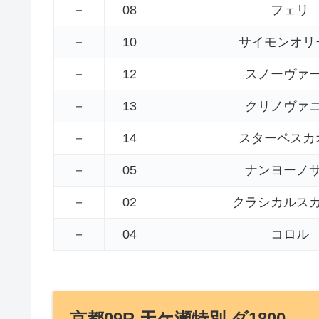
－
08
フェリ
－
10
サイモンオリ
－
12
スノーヴァ
－
13
クリノヴァ
－
14
スターペスカ
－
05
ナンヨーノ
－
02
クラシカルス
－
04
コロル
京都09R 天ケ瀬特別 ダ1800