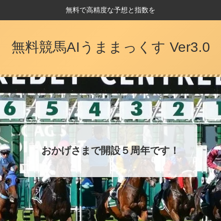
無料で高精度な予想と指数を
無料競馬AIうままっくす Ver3.0
おかげさまで開設５周年です！