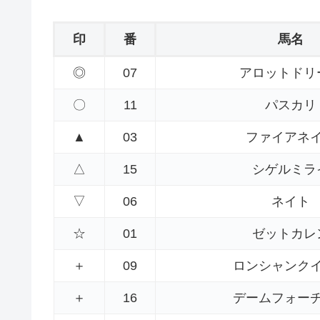
印
番
馬名
◎
07
アロットドリ
〇
11
パスカリ
▲
03
ファイアネ
△
15
シゲルミラ
▽
06
ネイト
☆
01
ゼットカレ
＋
09
ロンシャンク
＋
16
デームフォー