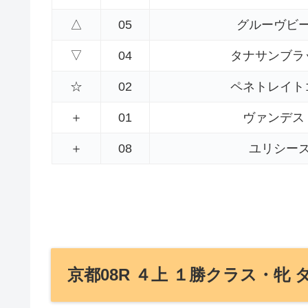
△
05
グルーヴビ
▽
04
タナサンブラ
☆
02
ペネトレイト
＋
01
ヴァンデス
＋
08
ユリシー
京都08R ４上 １勝クラス・牝 ダ