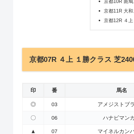
京都10R 斑鳩
京都11R 大和
京都12R ４上
京都07R ４上 １勝クラス 芝240
印
番
馬名
◎
03
アメジストブ
〇
06
ハナビマン
▲
07
マイネルカン