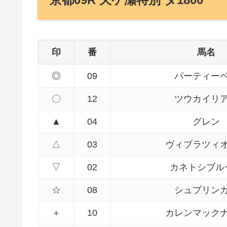
印
番
馬名
◎
09
パーティー
〇
12
ツウカイリ
▲
04
グレン
△
03
ヴィブラツィ
▽
02
カネトシブル
☆
08
シュプリン
＋
10
カレンマック