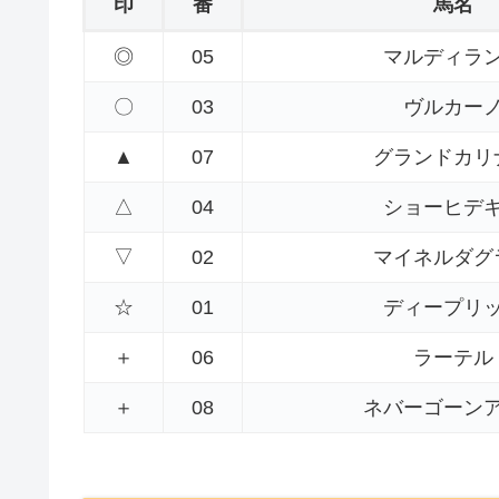
印
番
馬名
◎
05
マルディラ
〇
03
ヴルカー
▲
07
グランドカリ
△
04
ショーヒデ
▽
02
マイネルダグ
☆
01
ディープリ
＋
06
ラーテル
＋
08
ネバーゴーン