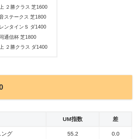
上 ２勝クラス 芝1600
初音ステークス 芝1800
バレンタインＳ ダ1400
同通信杯 芝1800
上 ２勝クラス ダ1400
0
UM指数
差
ニング
55.2
0.0