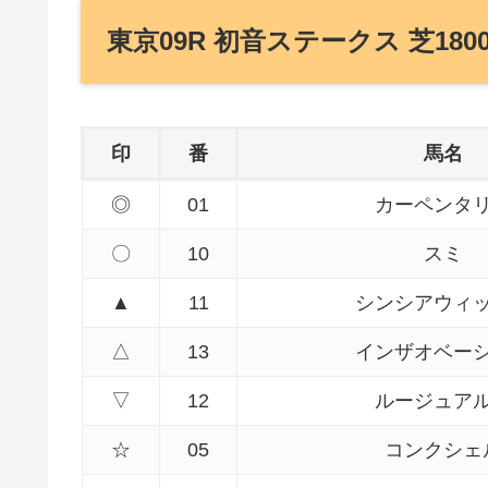
東京09R 初音ステークス 芝180
印
番
馬名
◎
01
カーペンタ
〇
10
スミ
▲
11
シンシアウィ
△
13
インザオベー
▽
12
ルージュア
☆
05
コンクシェ