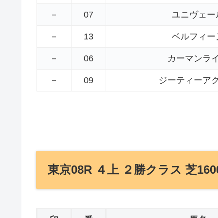
－
07
ユニヴェー
－
13
ベルフィー
－
06
カーマンラ
－
09
ジーティーア
東京08R ４上 ２勝クラス 芝160