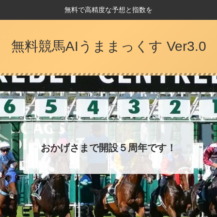
無料で高精度な予想と指数を
無料競馬AIうままっくす Ver3.0
おかげさまで開設５周年です！