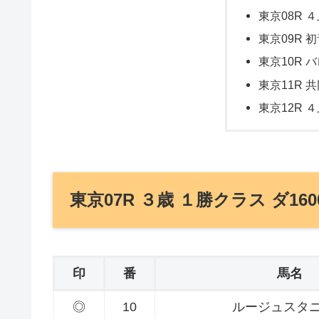
東京08R ４
東京09R 
東京10R 
東京11R 共
東京12R ４
東京07R ３歳 １勝クラス ダ160
印
番
馬名
◎
10
ルージュスタ