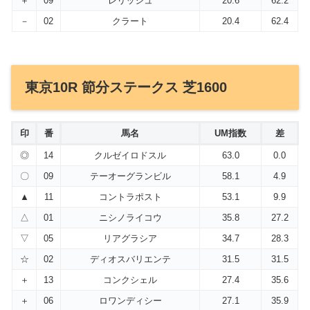
＋
09
レリッシュ
20.6
62.2
－
02
クラート
20.4
62.4
東京10R 節分ステークス 芝1600
印
番
馬名
UM指数
差
◎
14
クルゼイロドスル
63.0
0.0
〇
09
テーオーグランビル
58.1
4.9
▲
11
コントラポスト
53.1
9.9
△
01
ニシノライコウ
35.8
27.2
▽
05
リアグラシア
34.7
28.3
☆
02
ディオスバリエンテ
31.5
31.5
＋
13
コンクシェル
27.4
35.6
＋
06
ロワンディシー
27.1
35.9