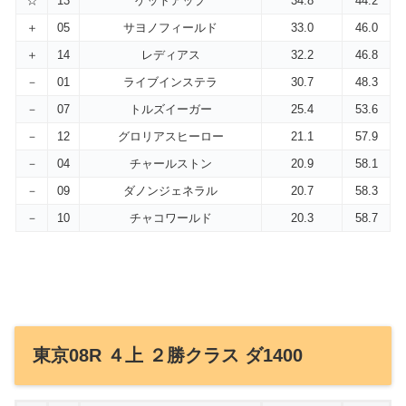
☆
13
ゲットアップ
34.8
44.2
＋
05
サヨノフィールド
33.0
46.0
＋
14
レディアス
32.2
46.8
－
01
ライブインステラ
30.7
48.3
－
07
トルズイーガー
25.4
53.6
－
12
グロリアスヒーロー
21.1
57.9
－
04
チャールストン
20.9
58.1
－
09
ダノンジェネラル
20.7
58.3
－
10
チャコワールド
20.3
58.7
東京08R ４上 ２勝クラス ダ1400