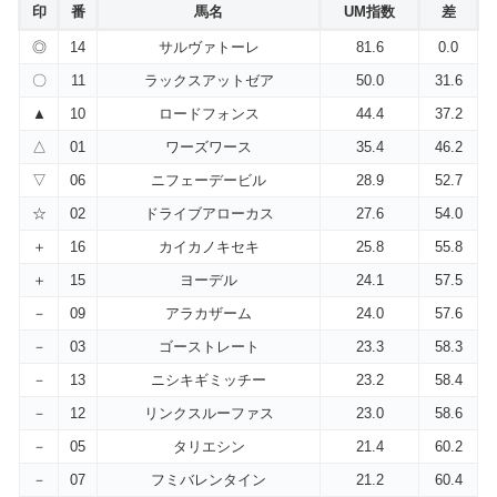
印
番
馬名
UM指数
差
◎
14
サルヴァトーレ
81.6
0.0
〇
11
ラックスアットゼア
50.0
31.6
▲
10
ロードフォンス
44.4
37.2
△
01
ワーズワース
35.4
46.2
▽
06
ニフェーデービル
28.9
52.7
☆
02
ドライブアローカス
27.6
54.0
＋
16
カイカノキセキ
25.8
55.8
＋
15
ヨーデル
24.1
57.5
－
09
アラカザーム
24.0
57.6
－
03
ゴーストレート
23.3
58.3
－
13
ニシキギミッチー
23.2
58.4
－
12
リンクスルーファス
23.0
58.6
－
05
タリエシン
21.4
60.2
－
07
フミバレンタイン
21.2
60.4