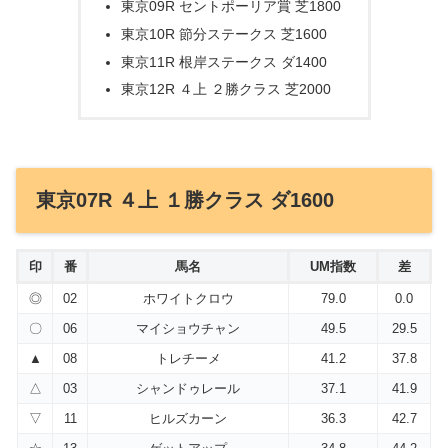
東京09R セントポーリア賞 芝1800
東京10R 節分ステークス 芝1600
東京11R 根岸ステークス ダ1400
東京12R ４上 ２勝クラス 芝2000
東京07R ４上 １勝クラス ダ1600
印
番
馬名
UM指数
差
◎
02
ホワイトクロウ
79.0
0.0
〇
06
マイショウチャン
49.5
29.5
▲
08
トレチーメ
41.2
37.8
△
03
シャンドゥレール
37.1
41.9
▽
11
ヒルズカーン
36.3
42.7