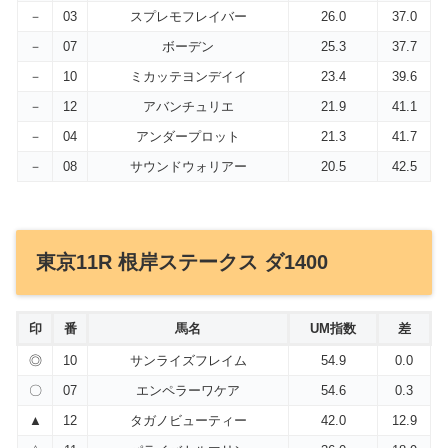
－
03
スプレモフレイバー
26.0
37.0
－
07
ボーデン
25.3
37.7
－
10
ミカッテヨンデイイ
23.4
39.6
－
12
アバンチュリエ
21.9
41.1
－
04
アンダープロット
21.3
41.7
－
08
サウンドウォリアー
20.5
42.5
東京11R 根岸ステークス ダ1400
印
番
馬名
UM指数
差
◎
10
サンライズフレイム
54.9
0.0
〇
07
エンペラーワケア
54.6
0.3
▲
12
タガノビューティー
42.0
12.9