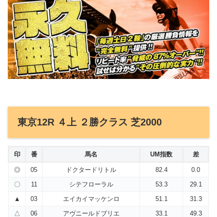
東京12R ４上 ２勝クラス 芝2000
印
番
馬名
UM指数
差
◎
05
ドクタードリトル
82.4
0.0
〇
11
シテフローラル
53.3
29.1
▲
03
エイカイマッケンロ
51.1
31.3
△
06
アヴニールドブリエ
33.1
49.3