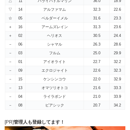
△
11
パライバトルマリン
36.0
18.9
▽
14
アルファマム
32.3
22.6
☆
05
ベルダーイメル
31.6
23.3
＋
16
アームズレイン
31.3
23.6
＋
02
ヘリオス
30.5
24.4
－
06
シャマル
26.3
28.6
－
03
フルム
25.0
29.9
－
01
アイオライト
22.7
32.2
－
09
エクロジャイト
22.6
32.3
－
15
ケンシンコウ
22.0
32.9
－
13
オマツリオトコ
21.6
33.3
－
04
ライラボンド
21.0
33.9
－
08
ピアシック
20.7
34.2
[PR]
管理人も登録してます！