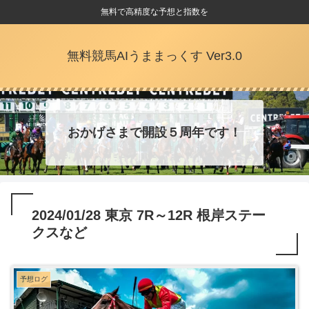
無料で高精度な予想と指数を
無料競馬AIうままっくす Ver3.0
おかげさまで開設５周年です！
2024/01/28 東京 7R～12R 根岸ステー
クスなど
予想ログ