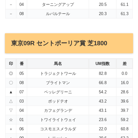
－
04
ターニングアップ
20.5
61.1
－
08
ルパルテール
20.3
61.3
東京09R セントポーリア賞 芝1800
印
番
馬名
UM指数
差
◎
05
トラジェクトワール
82.8
0.0
〇
08
ブライトマン
66.8
16.0
▲
07
ペッレグリーニ
54.2
28.6
△
03
ポッドテオ
43.2
39.6
▽
04
カフェグランデ
43.1
39.7
☆
01
トワイライトウェイ
23.6
59.2
＋
06
コスモエスメラルダ
22.0
60.8