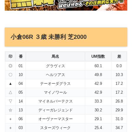
小倉06R ３歳 未勝利 芝2000
印
番
馬名
UM指数
差
◎
01
グラヴィス
60.1
0.0
〇
10
ヘルツアス
49.8
10.3
▲
04
テーオーダグラス
42.9
17.2
△
05
マイノワール
42.9
17.2
▽
14
マイネルバーテクス
33.3
26.8
☆
13
ディーガレジェンド
30.2
29.9
＋
06
オーヴァーマスター
29.1
31.0
＋
03
スターズウィーク
25.4
34.7