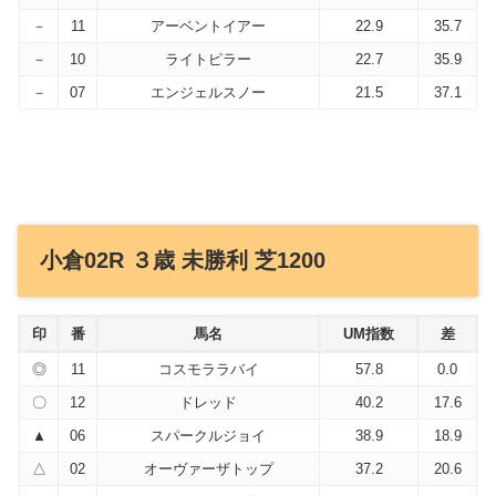
－
11
アーベントイアー
22.9
35.7
－
10
ライトピラー
22.7
35.9
－
07
エンジェルスノー
21.5
37.1
小倉02R ３歳 未勝利 芝1200
印
番
馬名
UM指数
差
◎
11
コスモララバイ
57.8
0.0
〇
12
ドレッド
40.2
17.6
▲
06
スパークルジョイ
38.9
18.9
△
02
オーヴァーザトップ
37.2
20.6