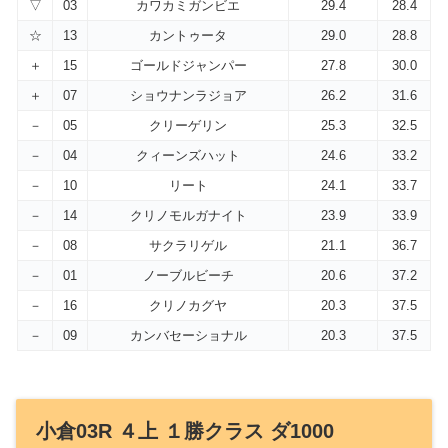
▽
03
カワカミガンビエ
29.4
28.4
☆
13
カントゥータ
29.0
28.8
＋
15
ゴールドジャンパー
27.8
30.0
＋
07
ショウナンラジョア
26.2
31.6
－
05
クリーゲリン
25.3
32.5
－
04
クィーンズハット
24.6
33.2
－
10
リート
24.1
33.7
－
14
クリノモルガナイト
23.9
33.9
－
08
サクラリゲル
21.1
36.7
－
01
ノーブルビーチ
20.6
37.2
－
16
クリノカグヤ
20.3
37.5
－
09
カンバセーショナル
20.3
37.5
小倉03R ４上 １勝クラス ダ1000