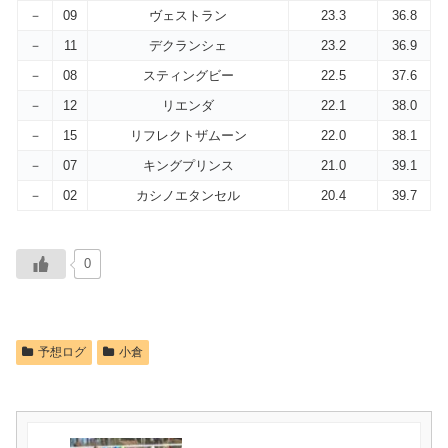
－
09
ヴェストラン
23.3
36.8
－
11
デクランシェ
23.2
36.9
－
08
スティングビー
22.5
37.6
－
12
リエンダ
22.1
38.0
－
15
リフレクトザムーン
22.0
38.1
－
07
キングプリンス
21.0
39.1
－
02
カシノエタンセル
20.4
39.7
0
予想ログ
小倉