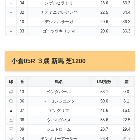
－
04
シゲルヒラトリ
23.6
33.3
－
02
ナオミニデレデレヤ
22.5
34.4
－
10
デシマルサーガ
20.6
36.3
－
03
ゴーツウキリシマ
20.6
36.3
小倉05R ３歳 新馬 芝1200
印
番
馬名
UM指数
差
◎
13
ベンダバール
58.1
0.0
〇
06
トーセンシエンタ
50.0
8.1
▲
07
アングリフ
41.6
16.5
△
08
ウィルダネス
35.6
22.5
▽
09
シュトローム
28.7
29.4
☆
14
テンメリーアーサー
26.4
31.7