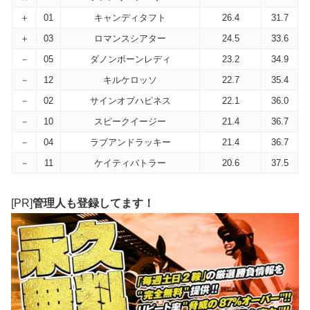
＋
01
キャンディタフト
26.4
31.7
＋
03
ロマンスシアター
24.5
33.6
－
05
ダノンボーンレディ
23.2
34.9
－
12
キルケロッソ
22.7
35.4
－
02
サインオブハピネス
22.1
36.0
－
10
スピークイージー
21.4
36.7
－
04
ラブアンドラッキー
21.4
36.7
－
11
ケイティバトラー
20.6
37.5
[PR]
管理人も登録してます！