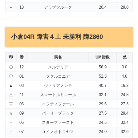
－
13
アップフルーク
20.4
29.8
小倉04R 障害４上 未勝利 障2860
印
番
馬名
UM指数
差
◎
12
メルテミア
56.9
0.0
〇
01
ファルコニア
52.3
4.6
▲
08
ヴァリアメンテ
40.7
16.2
△
11
スマートルミエール
32.1
24.8
▽
06
イフティファール
29.6
27.3
☆
09
パーリーブラック
27.5
29.4
＋
05
スターファースト
24.5
32.4
＋
07
ユイノオトコヤマ
24.0
32.9