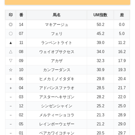
印
番
馬名
UM指数
差
◎
14
マキアージュ
50.2
0.0
〇
07
フェリ
45.2
5.0
▲
11
ランベントライト
39.0
11.2
△
08
ウェイオブサクセス
34.0
16.2
▽
09
アカザ
32.3
17.9
☆
10
カンフーダンス
30.9
19.3
＋
06
ヒメカミノイタダキ
29.8
20.4
＋
04
アドバンスファラオ
28.5
21.7
－
03
アスターヘキサゴン
28.2
22.0
－
12
シンゼンシャイン
25.2
25.0
－
02
メルティーショコラ
21.3
28.9
－
05
レインボーウェザー
21.2
29.0
－
01
ベアカワイコチャン
20.5
29.7