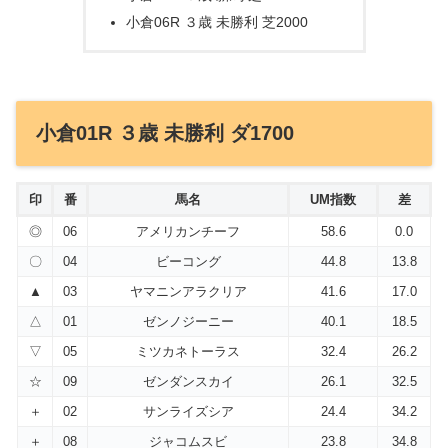
小倉06R ３歳 未勝利 芝2000
小倉01R ３歳 未勝利 ダ1700
印
番
馬名
UM指数
差
◎
06
アメリカンチーフ
58.6
0.0
〇
04
ビーコング
44.8
13.8
▲
03
ヤマニンアラクリア
41.6
17.0
△
01
ゼンノジーニー
40.1
18.5
▽
05
ミツカネトーラス
32.4
26.2
☆
09
ゼンダンスカイ
26.1
32.5
＋
02
サンライズシア
24.4
34.2
＋
08
ジャコムスビ
23.8
34.8