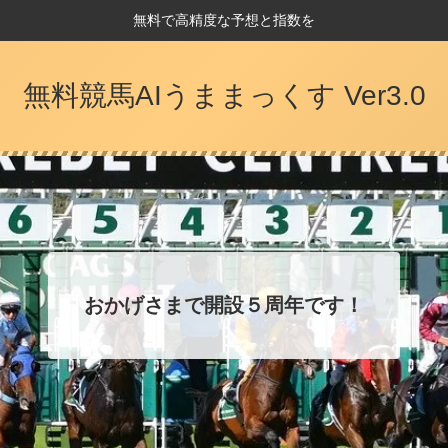
無料で高精度な予想と指数を
無料競馬AIうままっくす Ver3.0
おかげさまで開設５周年です！