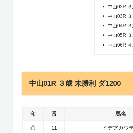
中山02R ３
中山03R ３
中山04R ３
中山05R ３
中山06R ４
中山01R ３歳 未勝利 ダ1200
印
番
馬名
◎
11
イデアガウ