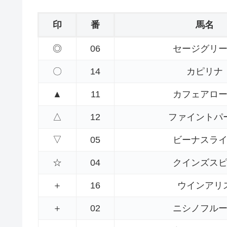
印
番
馬名
◎
06
セージグリ
〇
14
カピリナ
▲
11
カフェアロ
△
12
ファイントパ
▽
05
ビーナスラ
☆
04
クインズス
＋
16
ウインアリ
＋
02
ニシノフル