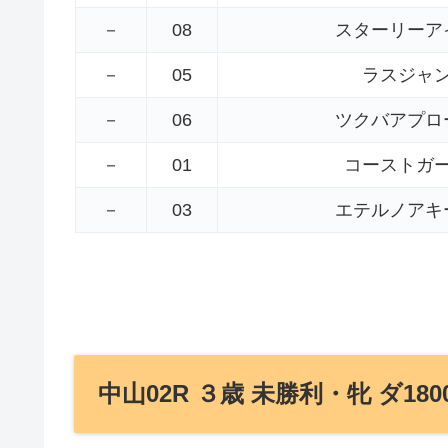
－
08
スターリーア
－
05
ラスジャ
－
06
ツクバアプロ
－
01
コーストガ
－
03
エテルノアキ
中山02R ３歳 未勝利・牝 ダ180