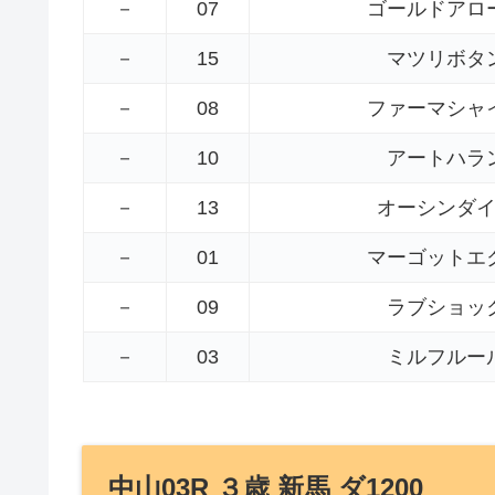
－
07
ゴールドアロ
－
15
マツリボタ
－
08
ファーマシャ
－
10
アートハラ
－
13
オーシンダ
－
01
マーゴットエ
－
09
ラブショッ
－
03
ミルフルー
中山03R ３歳 新馬 ダ1200