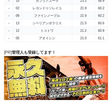
－
15
カプリアズーラ
23.2
58.9
－
02
レヨンドゥソレイユ
21.9
60.2
－
09
ファインノーブル
21.9
60.2
－
13
シベリアンポラリス
21.5
60.6
－
12
トコトワ
21.2
60.9
－
05
アオイシン
21.0
61.1
[PR]
管理人も登録してます！