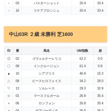
－
03
バスターショット
20.4
33.4
－
16
リケアブロンシュ
20.4
33.4
中山03R ２歳 未勝利 芝1600
印
番
馬名
UM指数
差
◎
02
ゴヴェルナーレリコ
62.2
0.0
〇
08
インクルージョン
61.4
0.8
▲
10
シアブリス
46.9
15.3
△
09
ピースヒロフェイス
34.2
28.0
▽
13
ソルレース
29.3
32.9
☆
01
マースフルガール
26.8
35.4
＋
06
ロンフォン
26.8
35.4
＋
04
デアパーディタ
26.0
36.2