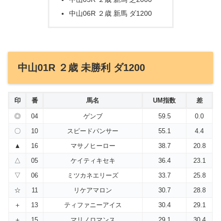
中山06R ２歳 新馬 ダ1200
中山01R ２歳 未勝利 ダ1200
印
番
馬名
UM指数
差
◎
04
ゲンブ
59.5
0.0
〇
10
スピードパンサー
55.1
4.4
▲
16
マサノヒーロー
38.7
20.8
△
05
ケイティキセキ
36.4
23.1
▽
06
ミツカネエリーズ
33.7
25.8
☆
11
リケアマロン
30.7
28.8
＋
13
ティファニーアイス
30.4
29.1
＋
15
マリノロマンス
29.1
30.4