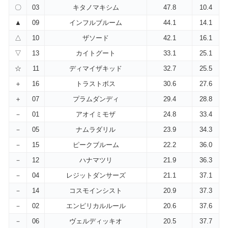
〇
03
キタノマキシム
47.8
10.4
▲
09
インフルブルーム
44.1
14.1
△
10
ザソード
42.1
16.1
▽
13
カイトグート
33.1
25.1
☆
11
ディマイザキッド
32.7
25.5
＋
16
トラストボス
30.6
27.6
＋
07
プラムダンディ
29.4
28.8
－
01
アオイミモザ
24.8
33.4
－
05
ナムラダリル
23.9
34.3
－
15
ピークブルーム
22.2
36.0
－
12
ハナマツリ
21.9
36.3
－
04
レジットダンサーズ
21.1
37.1
－
14
コスモインシスト
20.9
37.3
－
02
エンピリカルルール
20.6
37.6
－
06
ヴェルディッキオ
20.5
37.7