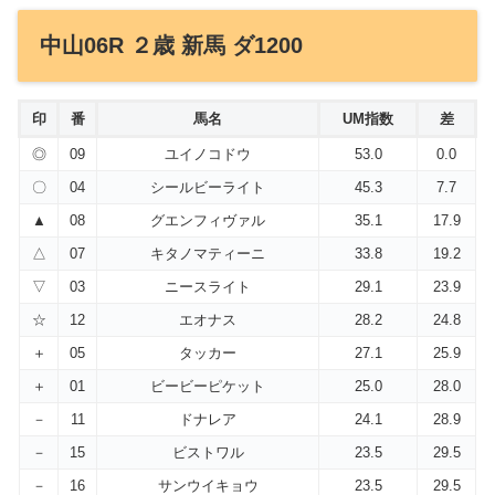
中山06R ２歳 新馬 ダ1200
印
番
馬名
UM指数
差
◎
09
ユイノコドウ
53.0
0.0
〇
04
シールビーライト
45.3
7.7
▲
08
グエンフィヴァル
35.1
17.9
△
07
キタノマティーニ
33.8
19.2
▽
03
ニースライト
29.1
23.9
☆
12
エオナス
28.2
24.8
＋
05
タッカー
27.1
25.9
＋
01
ビービーピケット
25.0
28.0
－
11
ドナレア
24.1
28.9
－
15
ビストワル
23.5
29.5
－
16
サンウイキョウ
23.5
29.5