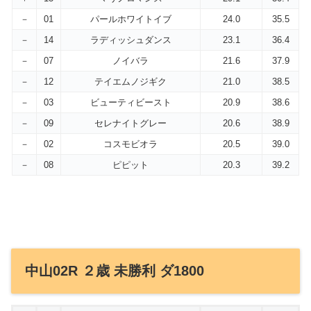
－
01
パールホワイトイブ
24.0
35.5
－
14
ラディッシュダンス
23.1
36.4
－
07
ノイバラ
21.6
37.9
－
12
テイエムノジギク
21.0
38.5
－
03
ビューティビースト
20.9
38.6
－
09
セレナイトグレー
20.6
38.9
－
02
コスモビオラ
20.5
39.0
－
08
ピピット
20.3
39.2
中山02R ２歳 未勝利 ダ1800