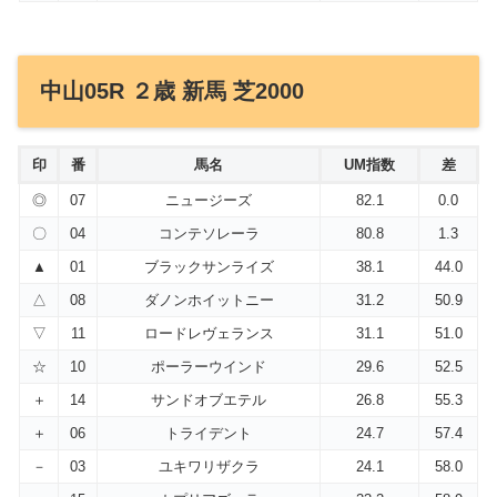
中山05R ２歳 新馬 芝2000
印
番
馬名
UM指数
差
◎
07
ニュージーズ
82.1
0.0
〇
04
コンテソレーラ
80.8
1.3
▲
01
ブラックサンライズ
38.1
44.0
△
08
ダノンホイットニー
31.2
50.9
▽
11
ロードレヴェランス
31.1
51.0
☆
10
ポーラーウインド
29.6
52.5
＋
14
サンドオブエテル
26.8
55.3
＋
06
トライデント
24.7
57.4
－
03
ユキワリザクラ
24.1
58.0