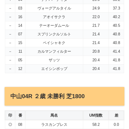
－
03
ヴォーグアルタイル
24.9
37.3
－
16
アオイサクラ
22.0
40.2
－
14
テーオーダムール
21.7
40.5
－
07
スプリンクルソルト
21.4
40.8
－
15
ペイシャキク
21.4
40.8
－
11
カルマンフィルター
20.8
41.4
－
05
ザッツ
20.4
41.8
－
12
エイシンポップ
20.4
41.8
中山04R ２歳 未勝利 芝1800
印
番
馬名
UM指数
差
◎
08
ラスカンブレス
58.2
0.0