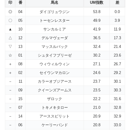
印
番
馬名
UM指数
差
◎
04
ダイゴリュウジン
53.8
0.0
〇
05
トーセンレスター
49.9
3.9
▲
10
サンカルミア
41.9
11.9
△
12
デルマヴェーダ
36.5
17.3
▽
13
マッスルバック
32.4
21.4
☆
01
シュタイフブリーゼ
30.2
23.6
＋
08
ウィウィルウィン
27.1
26.7
＋
02
セイウンマカロン
24.6
29.2
－
11
カラーオブジアース
23.7
30.1
－
09
クイーンズアームス
23.5
30.3
－
15
ザロック
22.2
31.6
－
07
トキメキタロー
21.0
32.8
－
14
アーススピリット
20.9
32.9
－
06
ケーリーバンド
20.8
33.0