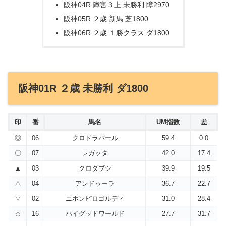
阪神04R 障害３上 未勝利 障2970
阪神05R ２歳 新馬 芝1800
阪神06R ２歳 １勝クラス ダ1800
阪神01R ２歳 未勝利 ダ1800
印
番
馬名
UM指数
差
◎
06
クロドラバール
59.4
0.0
〇
07
レガッタ
42.0
17.4
▲
03
クロダブシ
39.9
19.5
△
04
アンドゥーラ
36.7
22.7
▽
02
ニホンピロゴルディ
31.0
28.4
☆
16
ハイグッドワールド
27.7
31.7