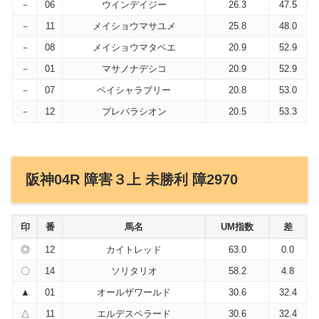
－
06
ウインデイジー
26.3
47.5
－
11
メイショウマサユメ
25.8
48.0
－
08
メイショウマタベエ
20.9
52.9
－
01
マサノナデシコ
20.9
52.9
－
07
ペイシャラブリー
20.8
53.0
－
12
プレパラシオン
20.5
53.3
阪神04R 障害３上 未勝利 障2970
印
番
馬名
UM指数
差
◎
12
カイトレッド
63.0
0.0
〇
14
ソリタリオ
58.2
4.8
▲
01
オールザワールド
30.6
32.4
△
11
エルデスペラード
30.6
32.4