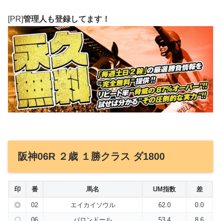
[PR]
管理人も登録してます！
阪神06R ２歳 １勝クラス ダ1800
印
番
馬名
UM指数
差
◎
02
エイカイソウル
62.0
0.0
〇
06
バロンドール
53.4
8.6