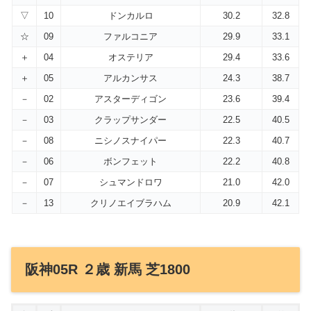
▽
10
ドンカルロ
30.2
32.8
☆
09
ファルコニア
29.9
33.1
＋
04
オステリア
29.4
33.6
＋
05
アルカンサス
24.3
38.7
－
02
アスターディゴン
23.6
39.4
－
03
クラップサンダー
22.5
40.5
－
08
ニシノスナイパー
22.3
40.7
－
06
ボンフェット
22.2
40.8
－
07
シュマンドロワ
21.0
42.0
－
13
クリノエイブラハム
20.9
42.1
阪神05R ２歳 新馬 芝1800