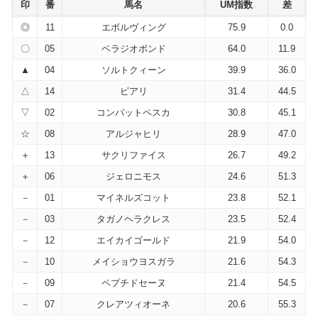
印
番
馬名
UM指数
差
◎
11
エボルヴィング
75.9
0.0
〇
05
ベラジオボンド
64.0
11.9
▲
04
ソルトクィーン
39.9
36.0
△
14
ピアリ
31.4
44.5
▽
02
コンバットペスカ
30.8
45.1
☆
08
アルジャヒリ
28.9
47.0
＋
13
サクリファイス
26.7
49.2
＋
06
ジェロニモス
24.6
51.3
－
01
マイネルズコット
23.8
52.1
－
03
タガノヘラクレス
23.5
52.4
－
12
エイカイゴールド
21.9
54.0
－
10
メイショウヨスガラ
21.6
54.3
－
09
ペプチドセーヌ
21.4
54.5
－
07
クレアツィオーネ
20.6
55.3