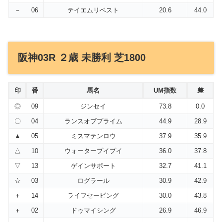
－
06
テイエムリベスト
20.6
44.0
阪神03R ２歳 未勝利 芝1800
印
番
馬名
UM指数
差
◎
09
ジンセイ
73.8
0.0
〇
04
ランスオブプライム
44.9
28.9
▲
05
ミスマテンロウ
37.9
35.9
△
10
ウォータープイプイ
36.0
37.8
▽
13
ゲインサポート
32.7
41.1
☆
03
ログラール
30.9
42.9
＋
14
ライフセービング
30.0
43.8
＋
02
ドゥマイシング
26.9
46.9