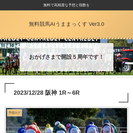
無料で高精度な予想と指数を
無料競馬AIうままっくす Ver3.0
おかげさまで開設５周年です！
2023/12/28 阪神 1R～6R
予想ログ