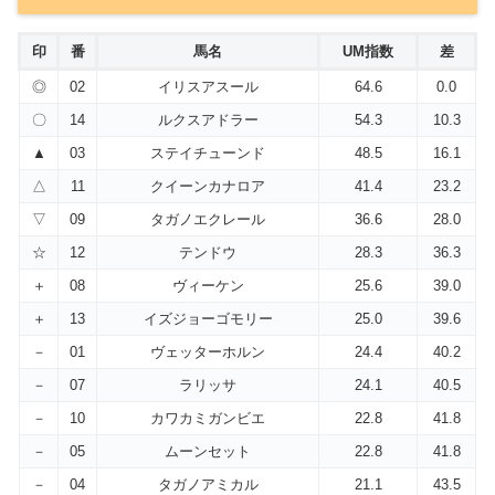
印
番
馬名
UM指数
差
◎
02
イリスアスール
64.6
0.0
〇
14
ルクスアドラー
54.3
10.3
▲
03
ステイチューンド
48.5
16.1
△
11
クイーンカナロア
41.4
23.2
▽
09
タガノエクレール
36.6
28.0
☆
12
テンドウ
28.3
36.3
＋
08
ヴィーケン
25.6
39.0
＋
13
イズジョーゴモリー
25.0
39.6
－
01
ヴェッターホルン
24.4
40.2
－
07
ラリッサ
24.1
40.5
－
10
カワカミガンビエ
22.8
41.8
－
05
ムーンセット
22.8
41.8
－
04
タガノアミカル
21.1
43.5