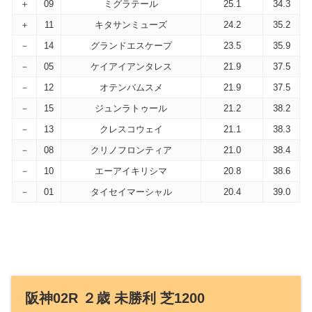
＋
09
ミグラテール
25.1
34.3
＋
11
キタサンミューズ
24.2
35.2
－
14
グランドエスケープ
23.5
35.9
－
05
ケイアイアンタレス
21.9
37.5
－
12
オテンバムスメ
21.9
37.5
－
15
ジュンラトゥール
21.2
38.2
－
13
クレスコウェイ
21.1
38.3
－
08
クリノフロンティア
21.0
38.4
－
10
エーアイキリシマ
20.8
38.6
－
01
タイセイマーシャル
20.4
39.0
阪神02R ２歳 未勝利 芝1200