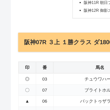
阪神11R 朝日
阪神12R 御影
阪神07R ３上 １勝クラス ダ180
印
番
馬名
◎
03
チュウワハ
〇
07
ブライトホ
▲
06
バックトゥザ