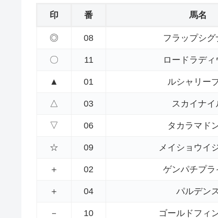
印
番
馬名
◎
08
フラップシグ
〇
11
ロードラディ
▲
01
ルシャリー
△
03
スカイナイ
▽
06
タカラマド
☆
09
メイショウイ
＋
02
ゲンパチプラ
＋
04
パルデン
－
10
ゴールドフィ