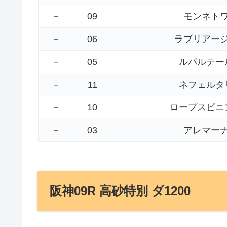
－
09
モンネト
－
06
ラブリアー
－
05
ルパルテー
－
11
ネフェルタ
－
10
ロープスピニ
－
03
アレマー
阪神09R 高砂特別 ダ1200