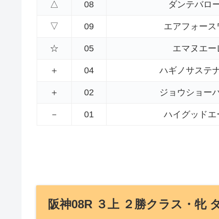
△
08
ダンテバロ
▽
09
エアフォース
☆
05
エマヌエー
＋
04
ハギノサステ
＋
02
ジョウショー
－
01
ハイグッドエ
阪神08R ３上 ２勝クラス・牝 ダ