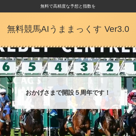
無料で高精度な予想と指数を
無料競馬AIうままっくす Ver3.0
おかげさまで開設５周年です！