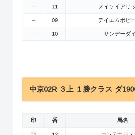
－
11
メイケイアリ
－
09
テイエムボビ
－
10
サンデーダ
中京02R ３上 １勝クラス ダ190
印
番
馬名
◎
13
コンテナジュ