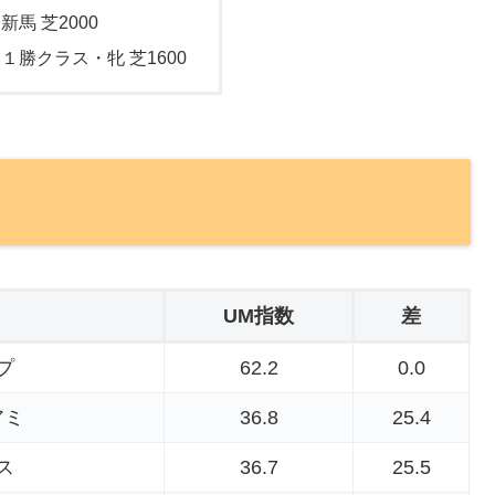
新馬 芝2000
 １勝クラス・牝 芝1600
UM指数
差
プ
62.2
0.0
アミ
36.8
25.4
ス
36.7
25.5