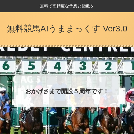
無料で高精度な予想と指数を
無料競馬AIうままっくす Ver3.0
おかげさまで開設５周年です！