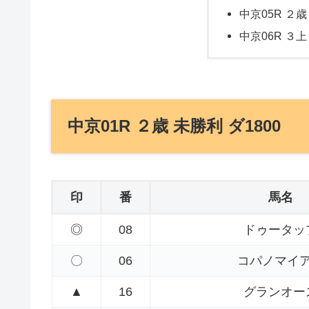
中京05R ２歳 
中京06R ３上
中京01R ２歳 未勝利 ダ1800
印
番
馬名
◎
08
ドゥータッ
〇
06
コパノマイ
▲
16
グランオー