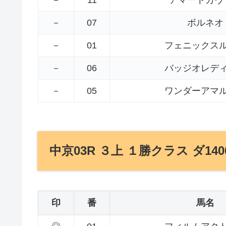
－
07
ボルネオ
－
01
フェニックス
－
06
バッジオレデ
－
05
ワンダーアマ
中京03R ３上 １勝クラス ダ140
印
番
馬名