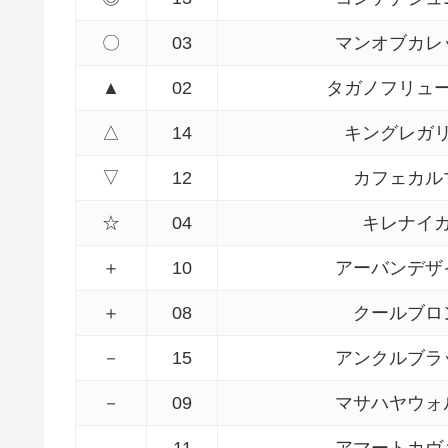
〇
03
マンオブカレ
▲
02
タガノフリュ
△
14
キングレガ
▽
12
カフェカル
☆
04
キレナイ
＋
10
アーバンデザ
＋
08
クールブロ
－
15
アンクルブラ
－
09
マサハヤウォ
－
11
アマートカヴ