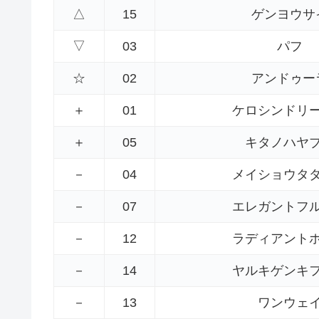
△
15
ゲンヨウサ
▽
03
パフ
☆
02
アンドゥー
＋
01
ケロシンドリ
＋
05
キタノハヤ
－
04
メイショウタ
－
07
エレガントフ
－
12
ラディアント
－
14
ヤルキゲンキ
－
13
ワンウェ