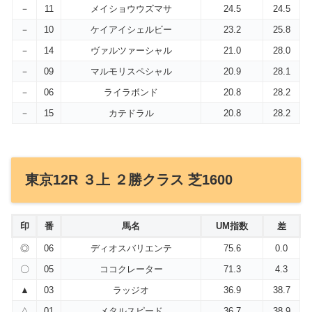
－
11
メイショウウズマサ
24.5
24.5
－
10
ケイアイシェルビー
23.2
25.8
－
14
ヴァルツァーシャル
21.0
28.0
－
09
マルモリスペシャル
20.9
28.1
－
06
ライラボンド
20.8
28.2
－
15
カテドラル
20.8
28.2
東京12R ３上 ２勝クラス 芝1600
印
番
馬名
UM指数
差
◎
06
ディオスバリエンテ
75.6
0.0
〇
05
ココクレーター
71.3
4.3
▲
03
ラッジオ
36.9
38.7
△
01
メタルスピード
36.7
38.9