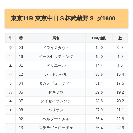
東京11R 東京中日Ｓ杯武蔵野Ｓ ダ1600
印
番
馬名
UM指数
差
◎
03
ドライスタウト
49.0
0.0
〇
16
ペースセッティング
45.0
4.0
▲
01
ペリエール
44.4
4.6
△
12
レッドルゼル
33.6
15.4
▽
04
タガノビューティー
31.4
17.6
☆
05
セキフウ
29.8
19.2
＋
07
タイセイサムソン
28.8
20.2
＋
08
ヘリオス
27.9
21.1
－
02
ベルダーイメル
26.4
22.6
－
13
ステラヴェローチェ
26.4
22.6