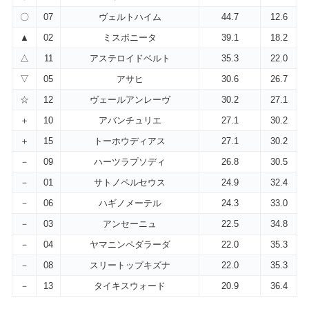
〇
07
ヴェルトハイム
44.7
12.6
▲
02
ミスボニータ
39.1
18.2
△
11
アステロイドベルト
35.3
22.0
▽
05
アサヒ
30.6
26.7
☆
12
ヴェールアンレーヴ
30.2
27.1
＋
10
アバンチュリエ
27.1
30.2
＋
15
トーホウディアス
27.1
30.2
－
09
ハーツラプソディ
26.8
30.5
－
01
サトノペルセウス
24.9
32.4
－
06
ハギノメーテル
24.3
33.0
－
03
アンセーニュ
22.5
34.8
－
04
ヤマニンペダラーダ
22.0
35.3
－
08
スリートップキズナ
22.0
35.3
－
13
タイキスウォード
20.9
36.4