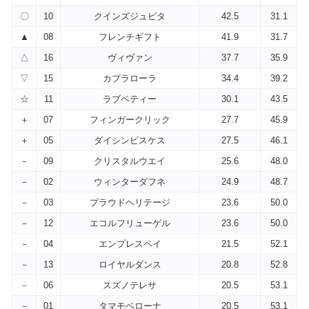
〇
10
クインズジュピタ
42.5
31.1
▲
08
フレンチギフト
41.9
31.7
△
16
ヴィヴァン
37.7
35.9
▽
15
カプラローラ
34.4
39.2
☆
11
ラブベティー
30.1
43.5
＋
07
フィンガークリック
27.7
45.9
＋
05
ダイシンピスケス
27.5
46.1
－
09
クリスタルウエイ
25.6
48.0
－
02
ウィンターダフネ
24.9
48.7
－
03
プラウドヘリテージ
23.6
50.0
－
12
エコルフリューゲル
23.6
50.0
－
04
エンプレスペイ
21.5
52.1
－
13
ロイヤルダンス
20.8
52.8
－
06
スズノテレサ
20.5
53.1
－
01
タマモベローナ
20.5
53.1