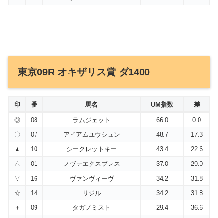
東京09R オキザリス賞 ダ1400
印
番
馬名
UM指数
差
◎
08
ラムジェット
66.0
0.0
〇
07
アイアムユウシュン
48.7
17.3
▲
10
シークレットキー
43.4
22.6
△
01
ノヴァエクスプレス
37.0
29.0
▽
16
ヴァンヴィーヴ
34.2
31.8
☆
14
リジル
34.2
31.8
＋
09
タガノミスト
29.4
36.6