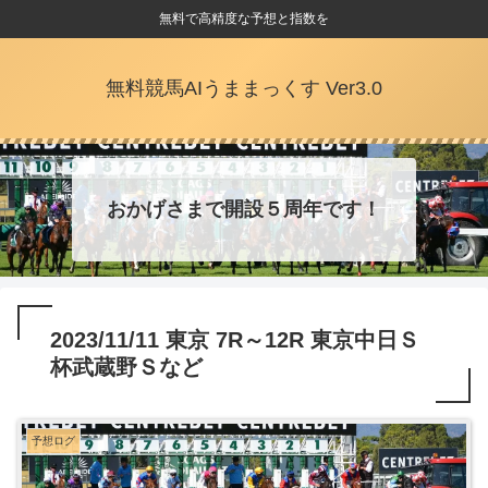
無料で高精度な予想と指数を
無料競馬AIうままっくす Ver3.0
おかげさまで開設５周年です！
2023/11/11 東京 7R～12R 東京中日Ｓ
杯武蔵野Ｓなど
予想ログ