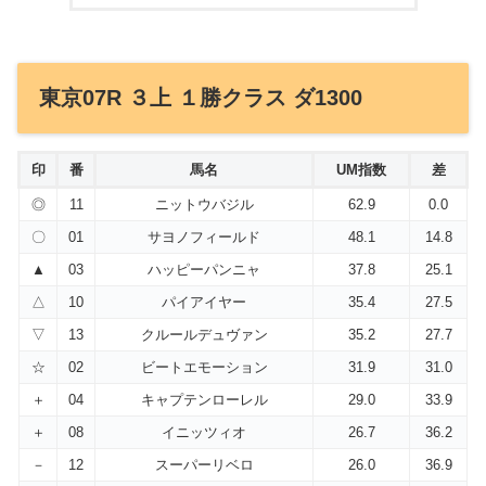
東京07R ３上 １勝クラス ダ1300
印
番
馬名
UM指数
差
◎
11
ニットウバジル
62.9
0.0
〇
01
サヨノフィールド
48.1
14.8
▲
03
ハッピーパンニャ
37.8
25.1
△
10
パイアイヤー
35.4
27.5
▽
13
クルールデュヴァン
35.2
27.7
☆
02
ビートエモーション
31.9
31.0
＋
04
キャプテンローレル
29.0
33.9
＋
08
イニッツィオ
26.7
36.2
－
12
スーパーリベロ
26.0
36.9