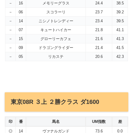
－
16
メモリーグラス
24.4
38.5
－
06
スコラーリ
23.7
39.2
－
14
ニシノトレンディー
23.4
39.5
－
07
キュートハイカー
21.8
41.1
－
15
グローリーカフェ
21.6
41.3
－
09
ドラゴングライダー
21.4
41.5
－
05
リカステ
20.6
42.3
東京08R ３上 ２勝クラス ダ1600
印
番
馬名
UM指数
差
◎
14
ヴァナルガンド
73.6
0.0