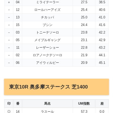
＋
04
ミライテーラー
27.5
38.5
－
12
ロールハーアイズ
25.4
40.6
－
13
チカッパ
25.0
41.0
－
15
ブシン
24.4
41.6
－
03
トニーテソーロ
23.8
42.2
－
05
メイプルギャング
23.1
42.9
－
11
レーザーショー
22.8
43.2
－
02
ロアノークテソーロ
21.9
44.1
－
06
アイウィルビー
20.9
45.1
東京10R 奥多摩ステークス 芝1400
印
番
馬名
UM指数
差
◎
14
ラスール
57.3
0.0