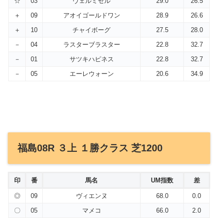
☆
03
ヴェルミセル
29.0
26.5
＋
09
アオイゴールドワン
28.9
26.6
＋
10
チャイボーグ
27.5
28.0
－
04
ラスターブラスター
22.8
32.7
－
01
サツキハピネス
22.8
32.7
－
05
エーレウォーン
20.6
34.9
福島08R ３上 １勝クラス 芝1200
印
番
馬名
UM指数
差
◎
09
ヴィエンヌ
68.0
0.0
〇
05
マメコ
66.0
2.0