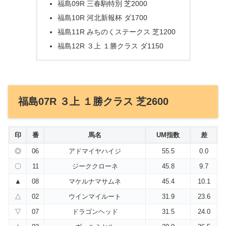
福島09R 三春駒特別 芝2000
福島10R 河北新報杯 ダ1700
福島11R みちのくステークス 芝1200
福島12R ３上 １勝クラス ダ1150
福島07R ３上 １勝クラス 芝2600
印
番
馬名
UM指数
差
◎
06
アドマイヤハイジ
55.5
0.0
〇
11
ジーククローネ
45.8
9.7
▲
08
マケルナマサムネ
45.4
10.1
△
02
ウインマイルート
31.9
23.6
▽
07
ドラゴンヘッド
31.5
24.0