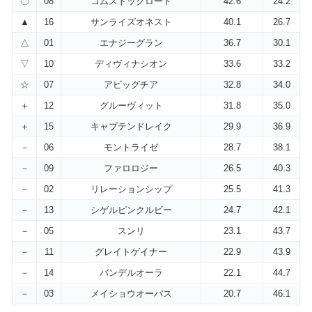
〇
08
コムストックロード
42.6
24.2
▲
16
サンライズオネスト
40.1
26.7
△
01
エナジーグラン
36.7
30.1
▽
10
ディヴィナシオン
33.6
33.2
☆
07
アビッグチア
32.8
34.0
＋
12
グルーヴィット
31.8
35.0
＋
15
キャプテンドレイク
29.9
36.9
－
06
モントライゼ
28.7
38.1
－
09
ファロロジー
26.5
40.3
－
02
リレーションシップ
25.5
41.3
－
13
シゲルピンクルビー
24.7
42.1
－
05
スンリ
23.1
43.7
－
11
グレイトゲイナー
22.9
43.9
－
14
バンデルオーラ
22.1
44.7
－
03
メイショウオーパス
20.7
46.1