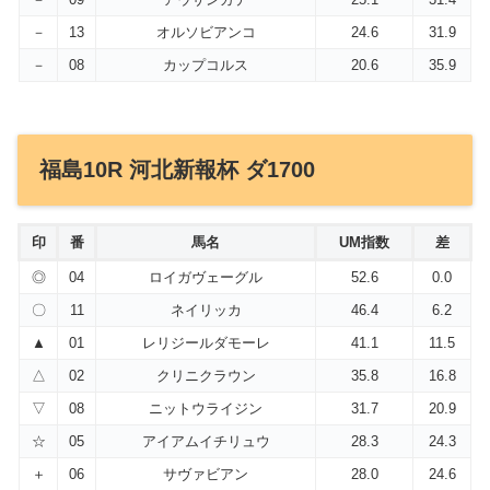
－
13
オルソビアンコ
24.6
31.9
－
08
カップコルス
20.6
35.9
福島10R 河北新報杯 ダ1700
印
番
馬名
UM指数
差
◎
04
ロイガヴェーグル
52.6
0.0
〇
11
ネイリッカ
46.4
6.2
▲
01
レリジールダモーレ
41.1
11.5
△
02
クリニクラウン
35.8
16.8
▽
08
ニットウライジン
31.7
20.9
☆
05
アイアムイチリュウ
28.3
24.3
＋
06
サヴァビアン
28.0
24.6