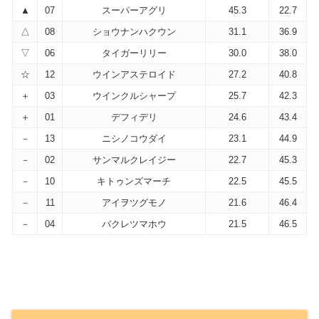
▲
07
スーパーアグリ
45.3
22.7
△
08
ショウナンハクウン
31.1
36.9
▽
06
タイガーリリー
30.0
38.0
☆
12
ウインアステロイド
27.2
40.8
＋
03
ウインクルシャープ
25.7
42.3
＋
01
デフィデリ
24.6
43.4
－
13
ニシノコウダイ
23.1
44.9
－
02
サンマルクレイジー
22.7
45.3
－
10
キトゥンズマーチ
22.5
45.5
－
11
アイヲツグモノ
21.6
46.4
－
04
バクレツマホウ
21.5
46.5