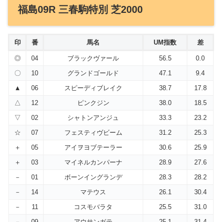
福島09R 三春駒特別 芝2000
印
番
馬名
UM指数
差
◎
04
ブラックヴァール
56.5
0.0
〇
10
グランドゴールド
47.1
9.4
▲
06
スピーディブレイク
38.7
17.8
△
12
ピンクジン
38.0
18.5
▽
02
シャトンアンジュ
33.3
23.2
☆
07
フェスティヴビーム
31.2
25.3
＋
05
アイヲヨブテーラー
30.6
25.9
＋
03
マイネルカンパーナ
28.9
27.6
－
01
ボーンイングランデ
28.3
28.2
－
14
マテウス
26.1
30.4
－
11
コスモバラタ
25.5
31.0
－
09
アウサンガテ
25.1
31.4