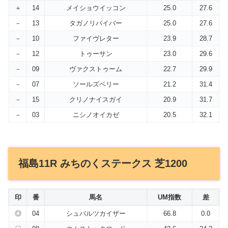
＋
14
メイショウイッコン
25.0
27.6
－
13
タガノリバイバー
25.0
27.6
－
10
ファイヴレター
23.9
28.7
－
12
トゥーサン
23.0
29.6
－
09
ヴァクストゥーム
22.7
29.9
－
07
ソールズベリー
21.2
31.4
－
15
クリノナイスガイ
20.9
31.7
－
03
ニシノオイカゼ
20.5
32.1
福島11R みちのくステークス 芝1200
印
番
馬名
UM指数
差
◎
04
シュバルツカイザー
66.8
0.0