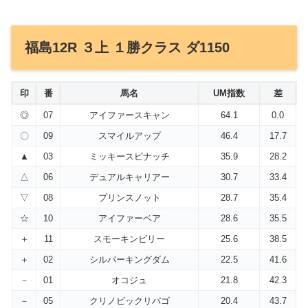
福島12R ３上 １勝クラス ダ1150
印
番
馬名
UM指数
差
◎
07
アイファースキャン
64.1
0.0
〇
09
スマイルアップ
46.4
17.7
▲
03
ミッキースピナッチ
35.9
28.2
△
06
デュアルキャリアー
30.7
33.4
▽
08
プリンスノット
28.7
35.4
☆
10
アイファーベア
28.6
35.5
＋
11
スモーキンビリー
25.6
38.5
＋
02
シルバーキングダム
22.5
41.6
－
01
オコジュ
21.8
42.3
－
05
クリノビックリバゴ
20.4
43.7