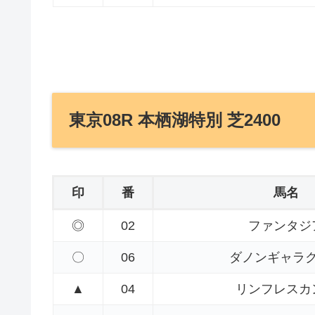
東京08R 本栖湖特別 芝2400
印
番
馬名
◎
02
ファンタジ
〇
06
ダノンギャラ
▲
04
リンフレスカ