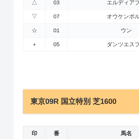
△
03
エルディア
▽
07
オウケンボ
☆
01
ウン
＋
05
ダンツエス
東京09R 国立特別 芝1600
印
番
馬名