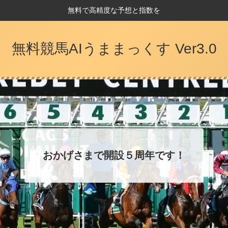
無料で高精度な予想と指数を
無料競馬AIうままっくす Ver3.0
おかげさまで開設５周年です！