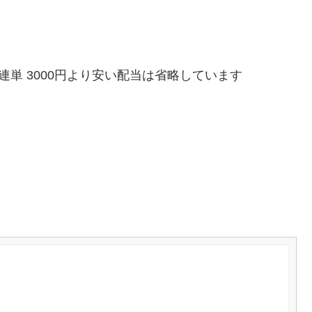
円、3連単 3000円より安い配当は省略しています