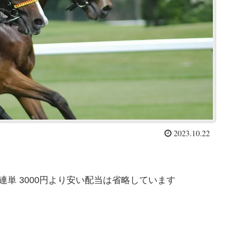
2023.10.22
円、3連単 3000円より安い配当は省略しています