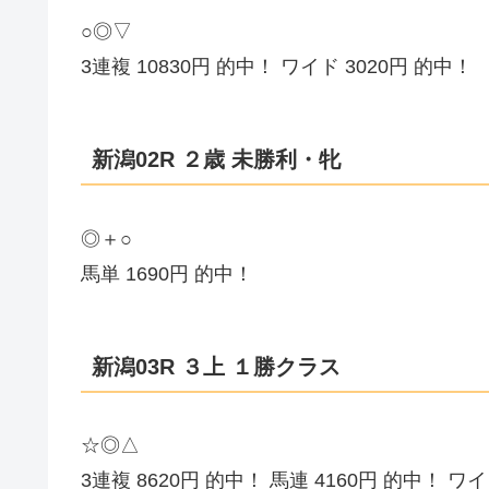
○◎▽
3連複 10830円 的中！ ワイド 3020円 的中！
新潟02R ２歳 未勝利・牝
◎＋○
馬単 1690円 的中！
新潟03R ３上 １勝クラス
☆◎△
3連複 8620円 的中！ 馬連 4160円 的中！ ワイ