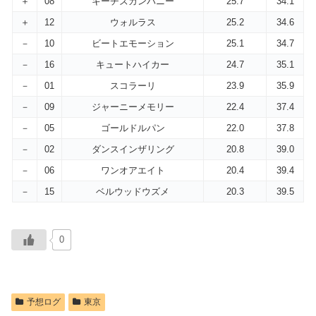
＋
08
キーチズカンパニー
25.7
34.1
＋
12
ウォルラス
25.2
34.6
－
10
ビートエモーション
25.1
34.7
－
16
キュートハイカー
24.7
35.1
－
01
スコラーリ
23.9
35.9
－
09
ジャーニーメモリー
22.4
37.4
－
05
ゴールドルパン
22.0
37.8
－
02
ダンスインザリング
20.8
39.0
－
06
ワンオアエイト
20.4
39.4
－
15
ベルウッドウズメ
20.3
39.5
0
予想ログ
東京