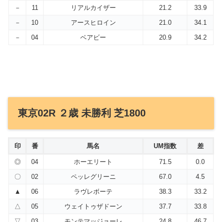
－
11
リアルカイザー
21.2
33.9
－
10
アースヒロイン
21.0
34.1
－
04
ベアビー
20.9
34.2
東京02R ２歳 未勝利 芝1800
印
番
馬名
UM指数
差
◎
04
ホーエリート
71.5
0.0
〇
02
ペッレグリーニ
67.0
4.5
▲
06
ラヴレボーテ
38.3
33.2
△
05
ウェイトゥザドーン
37.7
33.8
▽
03
モンテマッジョーレ
24.8
46.7