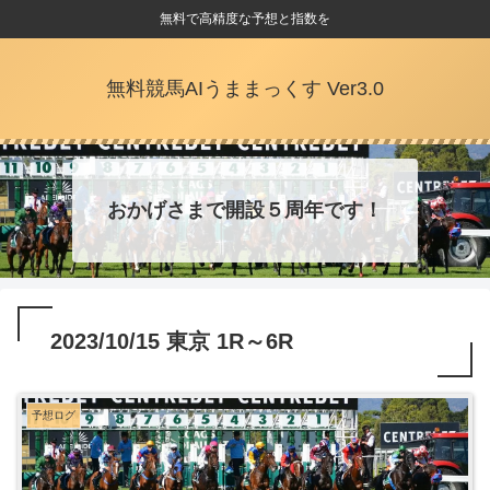
無料で高精度な予想と指数を
無料競馬AIうままっくす Ver3.0
おかげさまで開設５周年です！
2023/10/15 東京 1R～6R
予想ログ