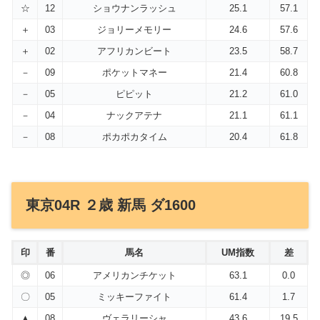
☆
12
ショウナンラッシュ
25.1
57.1
＋
03
ジョリーメモリー
24.6
57.6
＋
02
アフリカンビート
23.5
58.7
－
09
ポケットマネー
21.4
60.8
－
05
ピピット
21.2
61.0
－
04
ナックアテナ
21.1
61.1
－
08
ポカポカタイム
20.4
61.8
東京04R ２歳 新馬 ダ1600
印
番
馬名
UM指数
差
◎
06
アメリカンチケット
63.1
0.0
〇
05
ミッキーファイト
61.4
1.7
▲
08
ヴェラリーシャ
43.6
19.5