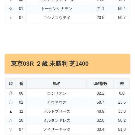
☆
01
トーセンシナモン
21.1
50.4
＋
07
ニシノコウテイ
20.8
50.7
東京03R ２歳 未勝利 芝1400
印
番
馬名
UM指数
差
◎
06
ロジリオン
82.2
0.0
〇
01
カウネウス
58.7
23.5
▲
11
ソルトブリーズ
48.9
33.3
△
10
ミルタンドレス
32.0
50.2
▽
07
メイザーキック
30.4
51.8