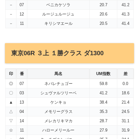
－
07
ベニカケソラ
20.7
41.2
－
12
ルージュルージュ
20.6
41.3
－
11
キリシマエール
20.5
41.4
東京06R ３上 １勝クラス ダ1300
印
番
馬名
UM指数
差
◎
07
ネバレチュゴー
59.8
0.0
〇
03
シュヴァルツリーベ
41.2
18.6
▲
13
ケンキョ
38.4
21.4
△
04
メモリーグラス
35.3
24.5
▽
14
メレカリキマカ
28.7
31.1
☆
11
ハローメリールー
27.9
31.9