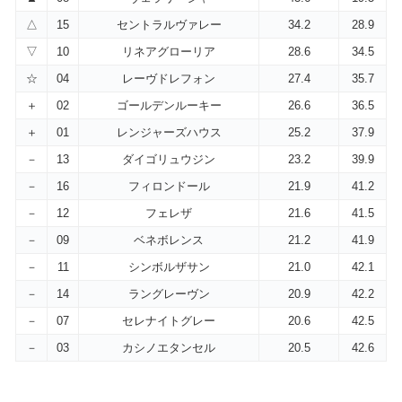
△
15
セントラルヴァレー
34.2
28.9
▽
10
リネアグローリア
28.6
34.5
☆
04
レーヴドレフォン
27.4
35.7
＋
02
ゴールデンルーキー
26.6
36.5
＋
01
レンジャーズハウス
25.2
37.9
－
13
ダイゴリュウジン
23.2
39.9
－
16
フィロンドール
21.9
41.2
－
12
フェレザ
21.6
41.5
－
09
ベネボレンス
21.2
41.9
－
11
シンボルザサン
21.0
42.1
－
14
ラングレーヴン
20.9
42.2
－
07
セレナイトグレー
20.6
42.5
－
03
カシノエタンセル
20.5
42.6