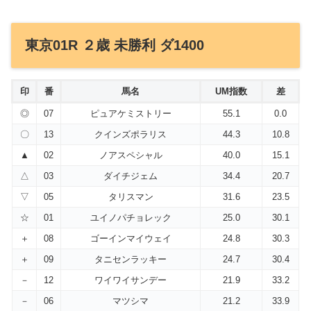
東京01R ２歳 未勝利 ダ1400
印
番
馬名
UM指数
差
◎
07
ピュアケミストリー
55.1
0.0
〇
13
クインズポラリス
44.3
10.8
▲
02
ノアスペシャル
40.0
15.1
△
03
ダイチジェム
34.4
20.7
▽
05
タリスマン
31.6
23.5
☆
01
ユイノパチョレック
25.0
30.1
＋
08
ゴーインマイウェイ
24.8
30.3
＋
09
タニセンラッキー
24.7
30.4
－
12
ワイワイサンデー
21.9
33.2
－
06
マツシマ
21.2
33.9