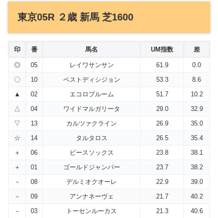
東京05R ２歳 新馬 芝1600
印
番
馬名
UM指数
差
◎
05
レイワサンサン
61.9
0.0
〇
10
ベストディシジョン
53.3
8.6
▲
02
エコロブルーム
51.7
10.2
△
04
ワイドマルガリータ
29.0
32.9
▽
13
カルツァクライン
26.9
35.0
☆
14
タルタロス
26.5
35.4
＋
06
ピースソックス
23.8
38.1
＋
01
ゴールドジャンパー
23.7
38.2
－
08
デルミオクオーレ
22.9
39.0
－
09
アンナネーヴェ
21.7
40.2
－
03
トーセンルーカス
21.3
40.6