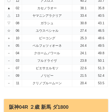
〇
12
アスロス
40.2
33.7
▲
02
カセノラオー
38.1
35.8
△
13
ヤマニンアラクリア
33.4
40.5
▽
08
ガラシュ
30.8
43.1
☆
06
ユウスペシャル
27.4
46.5
＋
10
ビーコング
25.3
48.6
＋
05
ペルフェツィオーネ
24.4
49.5
－
04
クロームノワール
24.1
49.8
－
03
フルドライヴ
23.8
50.1
－
07
ピエサエルモソ
22.6
51.3
－
09
ノリピー
21.5
52.4
－
11
クリノブルームーン
20.4
53.5
阪神04R ２歳 新馬 ダ1800