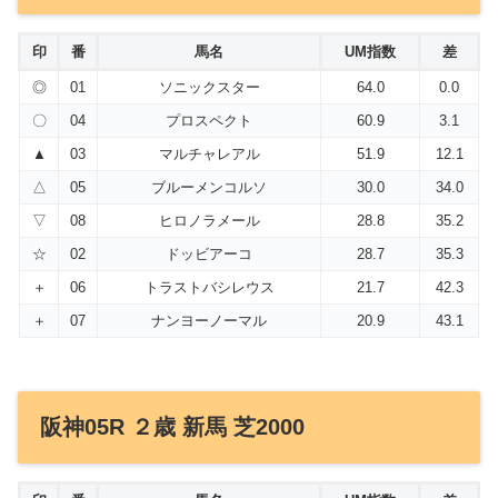
印
番
馬名
UM指数
差
◎
01
ソニックスター
64.0
0.0
〇
04
プロスペクト
60.9
3.1
▲
03
マルチャレアル
51.9
12.1
△
05
ブルーメンコルソ
30.0
34.0
▽
08
ヒロノラメール
28.8
35.2
☆
02
ドッビアーコ
28.7
35.3
＋
06
トラストバシレウス
21.7
42.3
＋
07
ナンヨーノーマル
20.9
43.1
阪神05R ２歳 新馬 芝2000