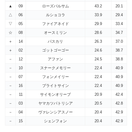
▲
09
ローズバルサム
43.2
20.1
△
06
ルショコラ
33.9
29.4
▽
05
ファイアネイド
29.9
33.4
☆
08
オースミリン
28.6
34.7
＋
14
パスカリ
26.3
37.0
＋
02
ゴットゴーゴー
24.6
38.7
－
12
アファン
24.5
38.8
－
10
スナークメモリー
22.4
40.9
－
07
フォンメイリー
22.4
40.9
－
16
ブライトサイン
22.4
40.9
－
11
サイモンオリーブ
20.9
42.4
－
03
ヤマカツパトリシア
20.5
42.8
－
04
ヴァレンシアスノー
20.4
42.9
－
15
シェンフォン
20.4
42.9