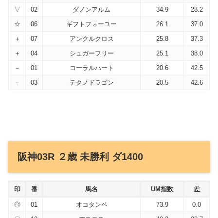
▽
02
ダノンアルム
34.9
28.2
☆
06
ギフトフォーユー
26.1
37.0
＋
07
アンクルクロス
25.8
37.3
＋
04
シュガーフリー
25.1
38.0
－
01
コーラルハート
20.6
42.5
－
03
テクノドラゴン
20.5
42.6
阪神03R ２歳 未勝利 ダ1400
印
番
馬名
UM指数
差
◎
01
オコタンペ
73.9
0.0