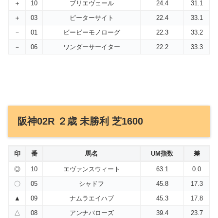
＋
10
ブリエヴェール
24.4
31.1
＋
03
ピーターサイト
22.4
33.1
－
01
ビービーモノローグ
22.3
33.2
－
06
ワンダーサーイター
22.2
33.3
阪神02R ２歳 未勝利 芝1600
印
番
馬名
UM指数
差
◎
10
エヴァンスウィート
63.1
0.0
〇
05
シャドフ
45.8
17.3
▲
09
ナムラエイハブ
45.3
17.8
△
08
アンナバローズ
39.4
23.7