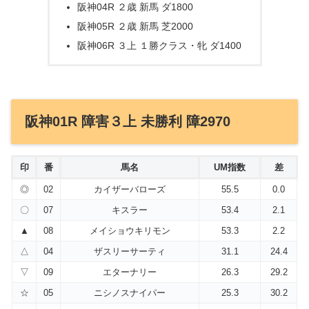
阪神04R ２歳 新馬 ダ1800
阪神05R ２歳 新馬 芝2000
阪神06R ３上 １勝クラス・牝 ダ1400
阪神01R 障害３上 未勝利 障2970
印
番
馬名
UM指数
差
◎
02
カイザーバローズ
55.5
0.0
〇
07
キスラー
53.4
2.1
▲
08
メイショウキリモン
53.3
2.2
△
04
ザスリーサーティ
31.1
24.4
▽
09
エターナリー
26.3
29.2
☆
05
ニシノスナイパー
25.3
30.2