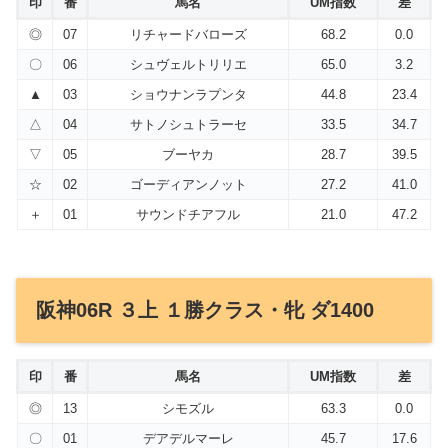
印
番
馬名
UM指数
差
◎
07
リチャードバローズ
68.2
0.0
〇
06
シュヴェルトリリエ
65.0
3.2
▲
03
ショウナンラプンタ
44.8
23.4
△
04
サトノシュトラーセ
33.5
34.7
▽
05
ブーヤカ
28.7
39.5
☆
02
ゴーディアンノット
27.2
41.0
＋
01
サウンドチアフル
21.0
47.2
阪神06R ３上 １勝クラス・牝 ダ1400
印
番
馬名
UM指数
差
◎
13
シモズル
63.3
0.0
〇
01
デアデルマーレ
45.7
17.6