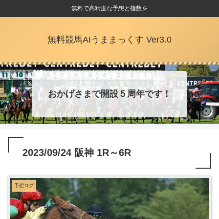
無料で高精度な予想と指数を
無料競馬AIうままっくす Ver3.0
おかげさまで開設５周年です！
2023/09/24 阪神 1R～6R
予想ログ