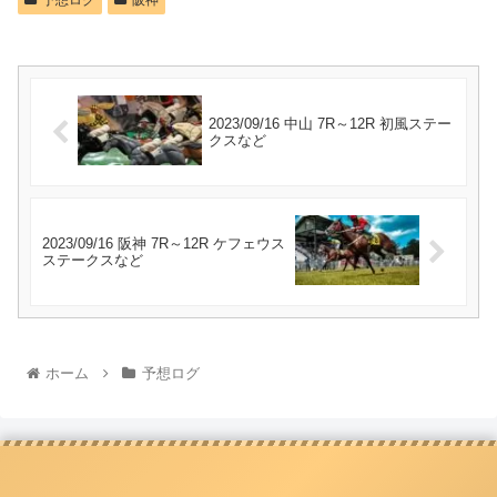
2023/09/16 中山 7R～12R 初風ステー
クスなど
2023/09/16 阪神 7R～12R ケフェウス
ステークスなど
ホーム
予想ログ