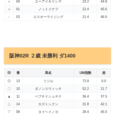
＋
04
エーアイキリシマ
23.2
44.8
＋
01
ノットイナフ
22.4
45.6
－
03
エスオーライジング
21.4
46.6
阪神02R ２歳 未勝利 ダ1400
印
番
馬名
UM指数
差
◎
13
リジル
73.9
0.0
〇
10
ダノンスウィッチ
52.2
21.7
▲
11
ペプチドシュチク
36.4
37.5
△
14
カズトシクン
31.8
42.1
▽
09
タイヘイノヨ
28.4
45.5