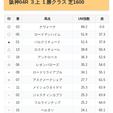
阪神04R ３上 １勝クラス 芝1600
印
番
馬名
UM指数
差
◎
03
ナヴォーナ
89.2
0.0
〇
05
ロードマンハイム
51.9
37.3
▲
01
パルクリチュード
51.4
37.8
△
13
ロスティチェーレ
38.8
50.4
▽
18
アンテロース
36.3
52.9
☆
06
レオンバローズ
35.2
54.0
＋
09
ロードリライアブル
34.1
55.1
＋
07
アスクメークシェア
27.7
61.5
－
11
メイショウタイゲイ
25.3
63.9
－
02
ジャスティンカプリ
25.3
63.9
－
10
フルラインナップ
25.2
64.0
－
15
ベルタソ
24.1
65.1