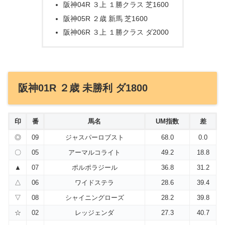
阪神04R ３上 １勝クラス 芝1600
阪神05R ２歳 新馬 芝1600
阪神06R ３上 １勝クラス ダ2000
阪神01R ２歳 未勝利 ダ1800
印
番
馬名
UM指数
差
◎
09
ジャスパーロブスト
68.0
0.0
〇
05
アーマルコライト
49.2
18.8
▲
07
ポルポラジール
36.8
31.2
△
06
ワイドステラ
28.6
39.4
▽
08
シャイニングローズ
28.2
39.8
☆
02
レッジェンダ
27.3
40.7