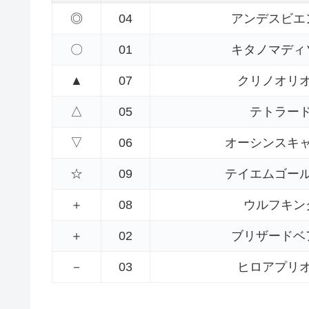
◎
04
アンデスビエ
〇
01
キタノマディ
▲
07
クリノオリ
△
05
テトラー
▽
06
オーシンスキ
☆
09
テイエムゴー
＋
08
ウルフキン
＋
02
ブリザードベ
－
03
ヒロアプリ