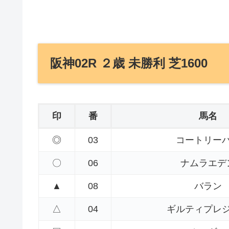
阪神02R ２歳 未勝利 芝1600
印
番
馬名
◎
03
コートリー
〇
06
ナムラエデ
▲
08
バラン
△
04
ギルティプレ