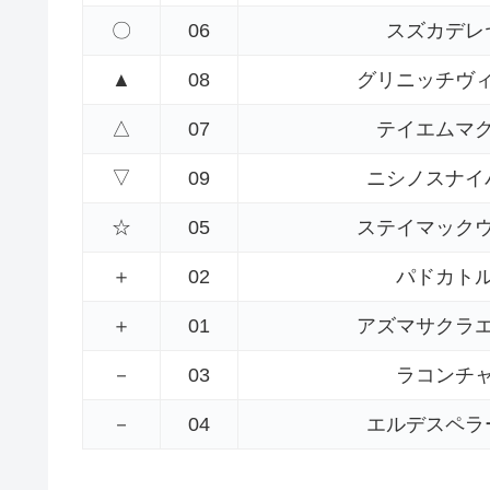
〇
06
スズカデレ
▲
08
グリニッチヴ
△
07
テイエムマ
▽
09
ニシノスナイ
☆
05
ステイマック
＋
02
パドカト
＋
01
アズマサクラ
－
03
ラコンチ
－
04
エルデスペラ