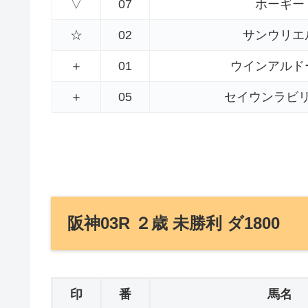
▽
07
ホーギー
☆
02
サンウリエ
＋
01
ウインアルド
＋
05
セイウンラビ
阪神03R ２歳 未勝利 ダ1800
印
番
馬名