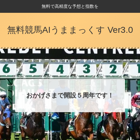
無料で高精度な予想と指数を
無料競馬AIうままっくす Ver3.0
おかげさまで開設５周年です！