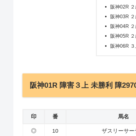
阪神02R ２
阪神03R ２
阪神04R ２
阪神05R ２
阪神06R ３
阪神01R 障害３上 未勝利 障297
印
番
馬名
◎
10
ザスリーサー