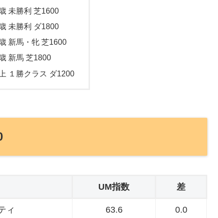
歳 未勝利 芝1600
歳 未勝利 ダ1800
歳 新馬・牝 芝1600
歳 新馬 芝1800
上 １勝クラス ダ1200
0
UM指数
差
ティ
63.6
0.0