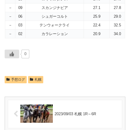
－
09
スカンジナビア
27.1
27.8
－
06
シュガーコルト
25.9
29.0
－
03
テンウォークライ
22.4
32.5
－
02
カラレーション
20.9
34.0
0
予想ログ
札幌
2023/09/03 札幌 1R～6R