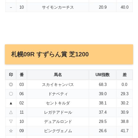
－
10
サイモンカーチス
20.9
40.0
札幌09R すずらん賞 芝1200
印
番
馬名
UM指数
差
◎
03
スカイキャンバス
68.3
0.0
〇
06
ドナベティ
39.0
29.3
▲
02
セントキルダ
38.1
30.2
△
11
レガテアドール
37.4
30.9
▽
10
デュアルロンド
29.5
38.8
☆
09
ピンクヴェノム
26.6
41.7