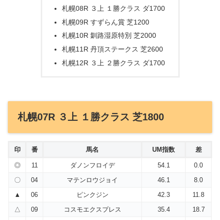
札幌08R ３上 １勝クラス ダ1700
札幌09R すずらん賞 芝1200
札幌10R 釧路湿原特別 芝2000
札幌11R 丹頂ステークス 芝2600
札幌12R ３上 ２勝クラス ダ1700
札幌07R ３上 １勝クラス 芝1800
印
番
馬名
UM指数
差
◎
11
ダノンフロイデ
54.1
0.0
〇
04
マテンロウジョイ
46.1
8.0
▲
06
ピンクジン
42.3
11.8
△
09
コスモエクスプレス
35.4
18.7