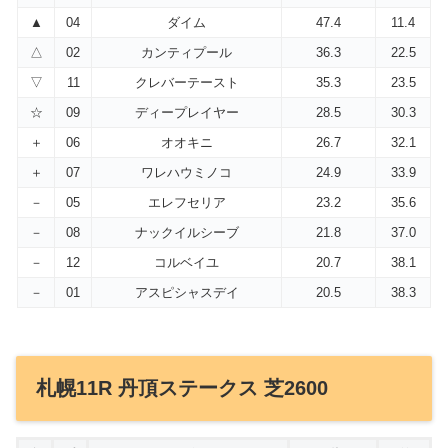
▲
04
ダイム
47.4
11.4
△
02
カンティプール
36.3
22.5
▽
11
クレバーテースト
35.3
23.5
☆
09
ディープレイヤー
28.5
30.3
＋
06
オオキニ
26.7
32.1
＋
07
ワレハウミノコ
24.9
33.9
－
05
エレフセリア
23.2
35.6
－
08
ナックイルシーブ
21.8
37.0
－
12
コルベイユ
20.7
38.1
－
01
アスピシャスデイ
20.5
38.3
札幌11R 丹頂ステークス 芝2600