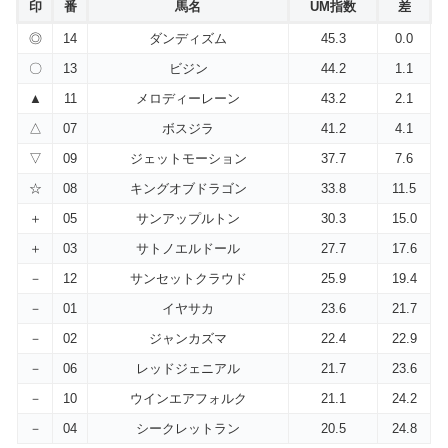
印
番
馬名
UM指数
差
◎
14
ダンディズム
45.3
0.0
〇
13
ビジン
44.2
1.1
▲
11
メロディーレーン
43.2
2.1
△
07
ボスジラ
41.2
4.1
▽
09
ジェットモーション
37.7
7.6
☆
08
キングオブドラゴン
33.8
11.5
＋
05
サンアップルトン
30.3
15.0
＋
03
サトノエルドール
27.7
17.6
－
12
サンセットクラウド
25.9
19.4
－
01
イヤサカ
23.6
21.7
－
02
ジャンカズマ
22.4
22.9
－
06
レッドジェニアル
21.7
23.6
－
10
ウインエアフォルク
21.1
24.2
－
04
シークレットラン
20.5
24.8