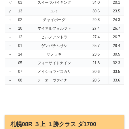
▽
03
スイーツバイキング
34.0
20.1
☆
13
ユイ
30.6
23.5
＋
02
チャイボーグ
29.8
24.3
＋
10
マイネルフォルツァ
27.4
26.7
－
12
ヒルノアントラ
27.4
26.7
－
01
ゲンパチムサシ
25.7
28.4
－
14
サノラキ
23.6
30.5
－
05
フォーサイドナイン
21.8
32.3
－
07
メイショウピスカリ
20.6
33.5
－
08
テーオーヴァイナー
20.5
33.6
札幌08R ３上 １勝クラス ダ1700