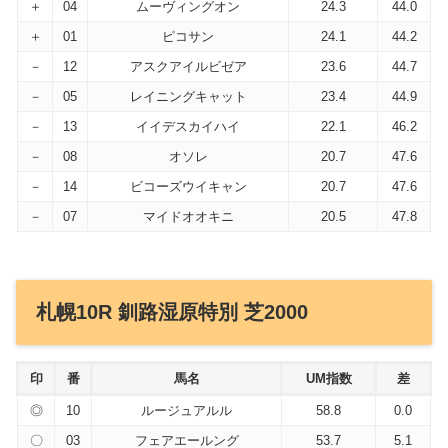
＋
04
ムーヴィングオン
24.3
44.0
＋
01
ピコサン
24.1
44.2
－
12
アスクアイルビゼア
23.6
44.7
－
05
レイニングキャット
23.4
44.9
－
13
イイデスカイハイ
22.1
46.2
－
08
オソレ
20.7
47.6
－
14
ビコーズウイキャン
20.7
47.6
－
07
マイドオオキニ
20.5
47.8
札幌10R 釧路湿原特別 芝2000
印
番
馬名
UM指数
差
◎
10
ルージュアルル
58.8
0.0
〇
03
フェアエールング
53.7
5.1