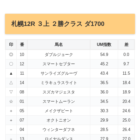
札幌12R ３上 ２勝クラス ダ1700
印
番
馬名
UM指数
差
◎
10
ダブルジョーク
54.9
0.0
〇
12
スマートセプター
45.2
9.7
▲
11
サンライズグルーヴ
43.4
11.5
△
14
ミラキュラスライト
36.5
18.4
▽
08
スズカマジェスタ
36.0
18.9
☆
01
スマートムーラン
34.5
20.4
＋
05
メイクザビート
30.3
24.6
＋
07
オクトニオン
29.9
25.0
－
04
ウィンターダフネ
28.5
26.4
－
13
ロイヤルダンス
27.9
27.0