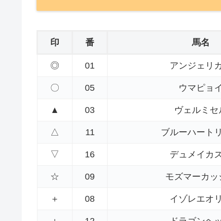
印
番
馬名
◎
01
アンジェリ
〇
05
ウマピョ
▲
03
ヴェルミセ
△
11
ブルーハート
▽
16
デュメイカ
☆
09
モズマーカッ
＋
08
イゾレエオ