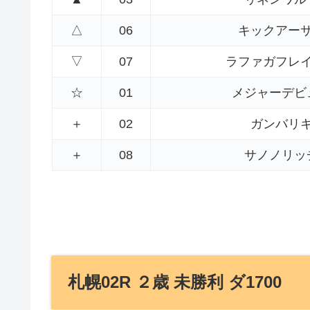
△
06
キックアー
▽
07
ラファガフレ
☆
01
メジャーデビ
＋
02
ガンバリ
＋
08
サノノリッ
札幌02R ２歳 未勝利 ダ1700