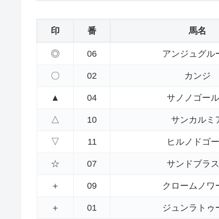
印
番
馬名
◎
06
アンジュグル
〇
02
カンジ
▲
04
サノノゴー
△
10
サンカルミ
▽
11
ヒルノドゴ
☆
07
サンドブラ
＋
09
クロームノワ
＋
01
ジュンラトゥ