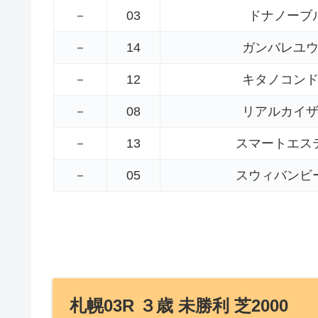
－
03
ドナノーブ
－
14
ガンバレユ
－
12
キタノコン
－
08
リアルカイ
－
13
スマートエス
－
05
スウィバンビ
札幌03R ３歳 未勝利 芝2000