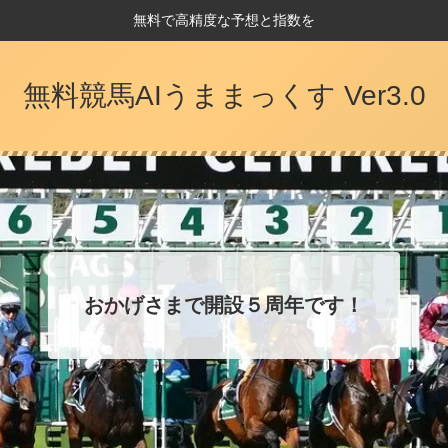
無料で高精度な予想と指数を
無料競馬AIうままっくす Ver3.0
おかげさまで開設５周年です！