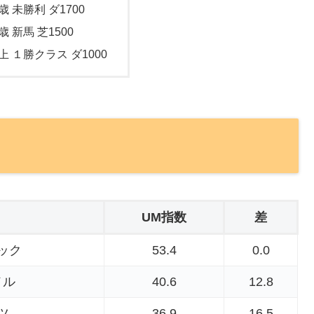
歳 未勝利 ダ1700
歳 新馬 芝1500
上 １勝クラス ダ1000
UM指数
差
ック
53.4
0.0
メル
40.6
12.8
ツ
36.9
16.5