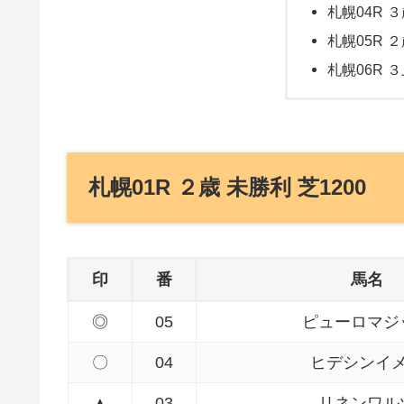
札幌04R ３
札幌05R ２
札幌06R ３
札幌01R ２歳 未勝利 芝1200
印
番
馬名
◎
05
ピューロマジ
〇
04
ヒデシンイ
▲
03
リネンワル